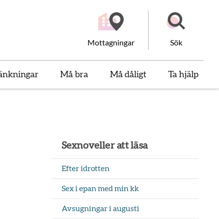
Mottagningar
Sök
änkningar
Må bra
Må dåligt
Ta hjälp
Sexnoveller att läsa
Efter idrotten
Sex i epan med min kk
Avsugningar i augusti