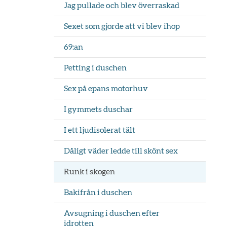
Jag pullade och blev överraskad
Sexet som gjorde att vi blev ihop
69:an
Petting i duschen
Sex på epans motorhuv
I gymmets duschar
I ett ljudisolerat tält
Dåligt väder ledde till skönt sex
Runk i skogen
Bakifrån i duschen
Avsugning i duschen efter
idrotten