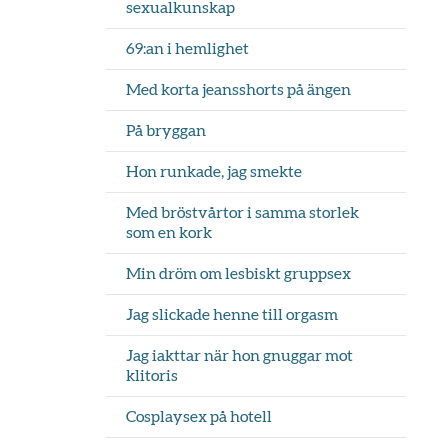
sexualkunskap
69:an i hemlighet
Med korta jeansshorts på ängen
På bryggan
Hon runkade, jag smekte
Med bröstvårtor i samma storlek
som en kork
Min dröm om lesbiskt gruppsex
Jag slickade henne till orgasm
Jag iakttar när hon gnuggar mot
klitoris
Cosplaysex på hotell