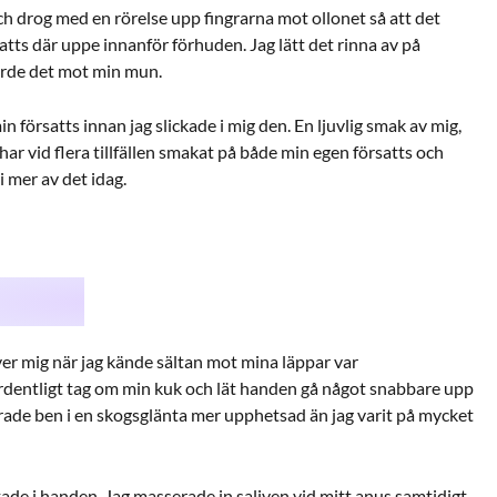
h drog med en rörelse upp fingrarna mot ollonet så att det
satts där uppe innanför förhuden. Jag lätt det rinna av på
örde det mot min mun.
n försatts innan jag slickade i mig den. En ljuvlig smak av mig,
har vid flera tillfällen smakat på både min egen försatts och
i mer av det idag.
er mig när jag kände sältan mot mina läppar var
ordentligt tag om min kuk och lät handen gå något snabbare upp
ärade ben i en skogsglänta mer upphetsad än jag varit på mycket
tade i handen. Jag masserade in saliven vid mitt anus samtidigt