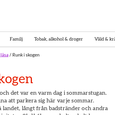
Familj
Tobak, alkohol & droger
Våld & kr
 läsa
Runk i skogen
skogen
och det var en varm dag i sommarstugan.
ana att parkera sig här varje sommar.
å landet, långt från badstränder och andra