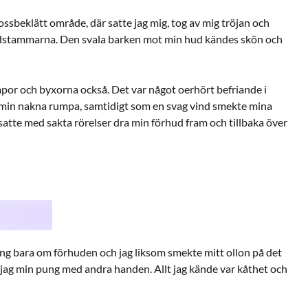
ossbeklätt område, där satte jag mig, tog av mig tröjan och
ädstammarna. Den svala barken mot min hud kändes skön och
mpor och byxorna också. Det var något oerhört befriande i
min nakna rumpa, samtidigt som en svag vind smekte mina
tsatte med sakta rörelser dra min förhud fram och tillbaka över
ång bara om förhuden och jag liksom smekte mitt ollon på det
 jag min pung med andra handen. Allt jag kände var kåthet och