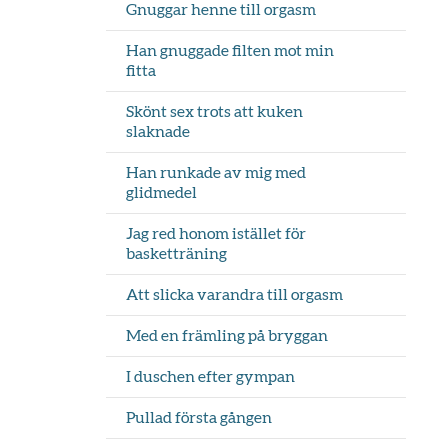
Gnuggar henne till orgasm
Han gnuggade filten mot min
fitta
Skönt sex trots att kuken
slaknade
Han runkade av mig med
glidmedel
Jag red honom istället för
basketträning
Att slicka varandra till orgasm
Med en främling på bryggan
änk
iv ut sidan
I duschen efter gympan
Pullad första gången