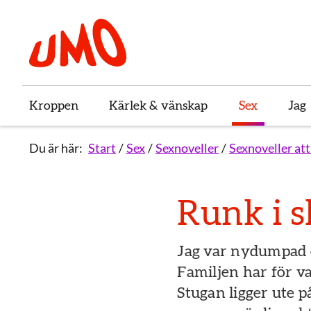
Till startsidan för Umo
Kroppen
Kärlek & vänskap
Sex
Jag
Du är här:
Start
Sex
Sexnoveller
Sexnoveller att
Runk i 
Jag var nydumpad 
Familjen har för v
Stugan ligger ute p