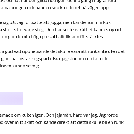
ckt och lät handen glida ned igen, denna gång i några flera
 krama pungen och handen smeka ollonet på vägen upp.
sig på. Jag fortsatte att jogga, men kände hur min kuk
 shorts för varje steg. Den här sortens kåthet kändes ny och
om gjorde min höga puls att allt liksom förstärktes.
 gud vad upphetsande det skulle vara att runka lite ute i det
g in i närmsta skogsparti. Bra, jag stod nu i en tät och
ingen kunna se mig.
amade om kuken igen. Och jajamän, hård var jag. Jag rörde
över mitt skaft och kände direkt att detta skulle bli en runk