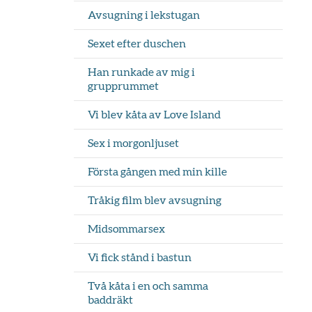
Avsugning i lekstugan
Sexet efter duschen
Han runkade av mig i
grupprummet
Vi blev kåta av Love Island
Sex i morgonljuset
Första gången med min kille
Tråkig film blev avsugning
Midsommarsex
Vi fick stånd i bastun
Två kåta i en och samma
baddräkt