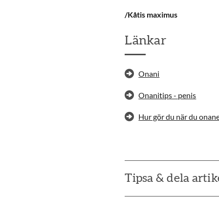
/Kåtis maximus
Länkar
Onani
Onanitips - penis
Hur gör du när du onane
Tipsa & dela artik