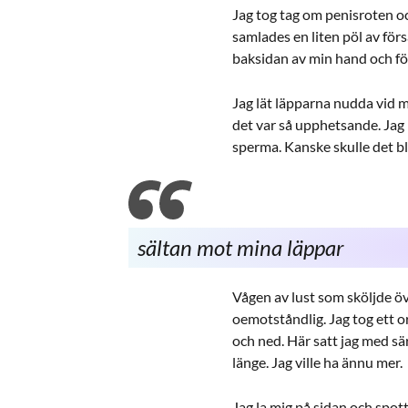
Jag tog tag om penisroten oc
samlades en liten pöl av för
baksidan av min hand och f
Jag lät läpparna nudda vid mi
det var så upphetsande. Jag 
sperma. Kanske skulle det bl
sältan mot mina läppar
Vågen av lust som sköljde öv
oemotståndlig. Jag tog ett 
och ned. Här satt jag med s
länge. Jag ville ha ännu mer.
Jag la mig på sidan och spot