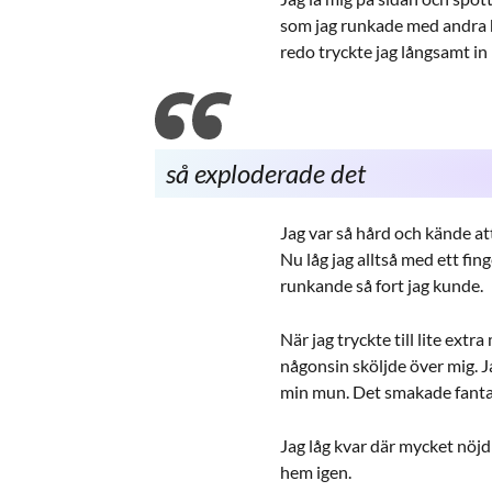
som jag runkade med andra h
redo tryckte jag långsamt in
så exploderade det
Jag var så hård och kände a
Nu låg jag alltså med ett f
runkande så fort jag kunde.
När jag tryckte till lite ext
någonsin sköljde över mig. 
min mun. Det smakade fanta
Jag låg kvar där mycket nöjd
hem igen.