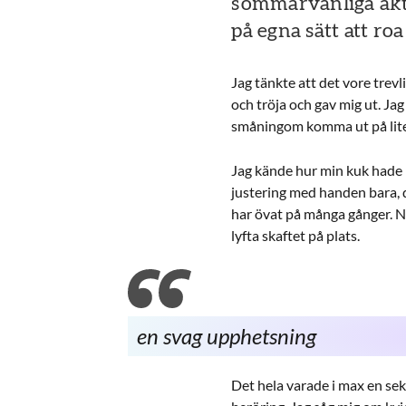
sommarvänliga akti
på egna sätt att roa 
Jag tänkte att det vore trevl
och tröja och gav mig ut. Jag
småningom komma ut på lite
Jag kände hur min kuk hade l
justering med handen bara, d
har övat på många gånger. N
lyfta skaftet på plats.
en svag upphetsning
Det hela varade i max en se