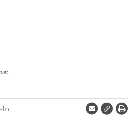
rar?
Dela via mejl
Kopiera l
Skr
eln