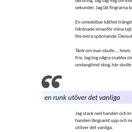
beröring. Jag såg mig om kvi
sekunder. Jag lät fingrarna
En omedelbar kåthet trängde 
hårdnade innanför mina tajta
lite extra spännande. Dessut
Tänk om man skulle … hmm. Ja
fria. Jag tog några snabba ste
undangömd skog, här skulle 
en runk utöver det vanliga
Jag stack ned handen och kr
handen långsamt upp och ned 
utöver det vanliga.