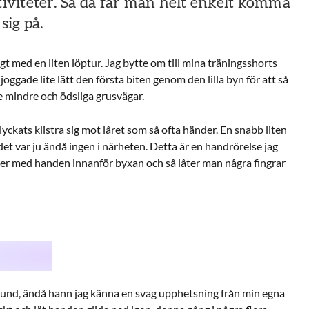
viteter. Så då får man helt enkelt komma
sig på.
igt med en liten löptur. Jag bytte om till mina träningsshorts
 joggade lite lätt den första biten genom den lilla byn för att så
 mindre och ödsliga grusvägar.
yckats klistra sig mot låret som så ofta händer. En snabb liten
et var ju ändå ingen i närheten. Detta är en handrörelse jag
er med handen innanför byxan och så låter man några fingrar
kund, ändå hann jag känna en svag upphetsning från min egna