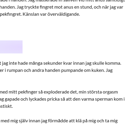
anden. Jag tryckte fingret mot anus en stund, och när jag var
 pekfingret. Känslan var överväldigande.
tt jag inte hade många sekunder kvar innan jag skulle komma.
inger i rumpan och andra handen pumpande om kuken. Jag
ra med mitt pekfinger så exploderade det, min största orgasm
Jag gapade och lyckades pricka så att den varma sperman kom i
stiskt.
 med mig själv innan jag förmådde att klä på mig och ta mig