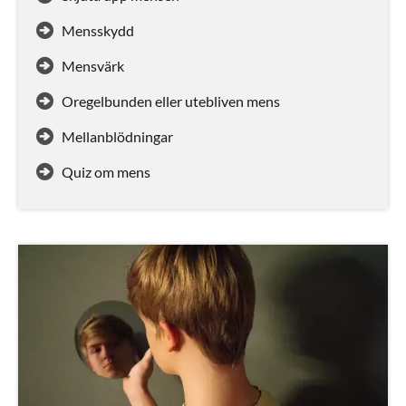
Mensskydd
Mensvärk
Oregelbunden eller utebliven mens
Mellanblödningar
Quiz om mens