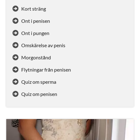
Kort sträng
Ont i penisen
Ont i pungen
Omskärelse av penis
Morgonstånd
Flytningar från penisen
Quiz om sperma
Quiz om penisen