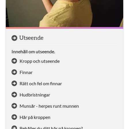
Utseende
Innehåll om utseende.
Kropp och utseende
Finnar
Rätt och fel om finnar
Hudbristningar
Munsår - herpes runt munnen
Hår på kroppen
Behåller du ditt hår på kroppen?