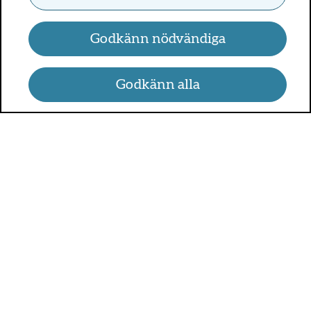
Godkänn nödvändiga
Godkänn alla
UMO.se - om sex, hälsa och
relationer
UMO är en webbplats för alla som är mellan 13 och 25 år.
På UMO.se kan du få kunskap om kroppen, sex, relationer,
psykisk hälsa, alkohol och droger, självkänsla och mycket