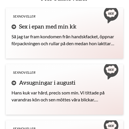
SEXNOVELLER
Sex i epan med min kk
Så jag tar fram kondomen från handskfacket, öppnar
förpackningen och rullar på den medan hon iakttar
proceduren. Vi fäller tillbaka mitt säte och min kuk
glider lätt in hennes våta fitta när hon sätter sig på
mig.
SEXNOVELLER
Avsugningar i augusti
Hans kuk var hård, precis som min. Vi tittade på
varandras kön och sen möttes våra blickar.
Synkroniserat började vi smeka insidan av varandras
lår, närmare och närmare kukarna.
SEXNOVELLER