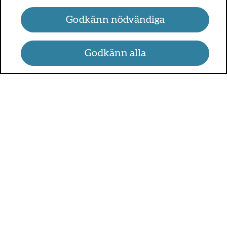
Godkänn nödvändiga
Godkänn alla
UMO.se - om sex, hälsa och
relationer
UMO är en webbplats för alla som är mellan 13 och 25 år.
På UMO.se kan du få kunskap om kroppen, sex, relationer,
psykisk hälsa, alkohol och droger, självkänsla och mycket
annat.