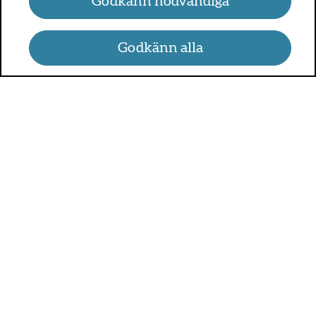
Godkänn nödvändiga
Godkänn alla
UMO.se - om sex, hälsa och
relationer
UMO är en webbplats för alla som är mellan 13 och 25 år.
På UMO.se kan du få kunskap om kroppen, sex, relationer,
psykisk hälsa, alkohol och droger, självkänsla och mycket
annat.