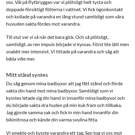
oss. Väl på flytbryggan var vi plötsligt helt tysta och
doppade försiktigt fötterna i vattnet. Vi fick ögonkontakt
och kollade på varandra en lång stund samtidigt som våra
huvuden sakta fördes mot varandra.
Till slut var vi så när det bara gick. Och så plötsligt,
samtidigt, av ren impuls började vi kyssas. Först lite lätt men
snabbt mer intensivt. Vi tittade på varandra och såg att
båda ville mer.
Mitt stånd syntes
Du såg genom mina badbyxor att jag fått stånd och förde
sakta din hand mot mina badbyxor. Samtidigt som vi
kysstes letade sig din hand in innanför mina badbyxor och
du började sakta dra huden på min kuk fram och tillbaka.
Jag gjorde samma sak och fick in min hand innanför din
bikinitrosa och kände din varma svullna fitta.
Vi smekte och kysste varandra ett tag. Sen tog vi oss mot