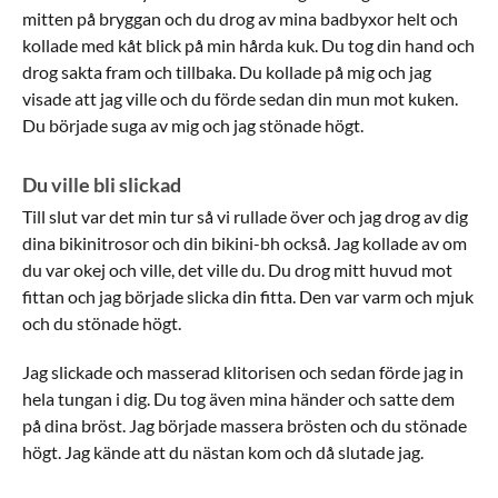
mitten på bryggan och du drog av mina badbyxor helt och
kollade med kåt blick på min hårda kuk. Du tog din hand och
drog sakta fram och tillbaka. Du kollade på mig och jag
visade att jag ville och du förde sedan din mun mot kuken.
Du började suga av mig och jag stönade högt.
Du ville bli slickad
Till slut var det min tur så vi rullade över och jag drog av dig
dina bikinitrosor och din bikini-bh också. Jag kollade av om
du var okej och ville, det ville du. Du drog mitt huvud mot
fittan och jag började slicka din fitta. Den var varm och mjuk
och du stönade högt.
Jag slickade och masserad klitorisen och sedan förde jag in
hela tungan i dig. Du tog även mina händer och satte dem
på dina bröst. Jag började massera brösten och du stönade
högt. Jag kände att du nästan kom och då slutade jag.