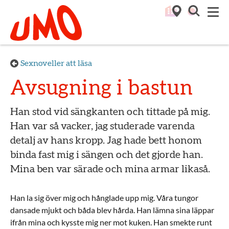
Till startsidan för Umo
M
Sexnoveller att läsa
Avsugning i bastun
Han stod vid sängkanten och tittade på mig.
Han var så vacker, jag studerade varenda
detalj av hans kropp. Jag hade bett honom
binda fast mig i sängen och det gjorde han.
Mina ben var särade och mina armar likaså.
Han la sig över mig och hånglade upp mig. Våra tungor
dansade mjukt och båda blev hårda. Han lämna sina läppar
ifrån mina och kysste mig ner mot kuken. Han smekte runt