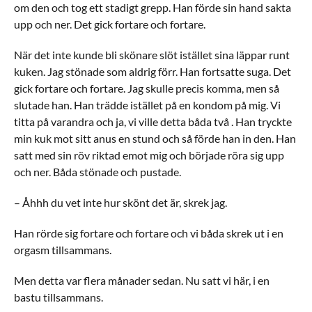
om den och tog ett stadigt grepp. Han förde sin hand sakta
upp och ner. Det gick fortare och fortare.
När det inte kunde bli skönare slöt istället sina läppar runt
kuken. Jag stönade som aldrig förr. Han fortsatte suga. Det
gick fortare och fortare. Jag skulle precis komma, men så
slutade han. Han trädde istället på en kondom på mig. Vi
titta på varandra och ja, vi ville detta båda två . Han tryckte
min kuk mot sitt anus en stund och så förde han in den. Han
satt med sin röv riktad emot mig och började röra sig upp
och ner. Båda stönade och pustade.
– Åhhh du vet inte hur skönt det är, skrek jag.
Han rörde sig fortare och fortare och vi båda skrek ut i en
orgasm tillsammans.
Men detta var flera månader sedan. Nu satt vi här, i en
bastu tillsammans.