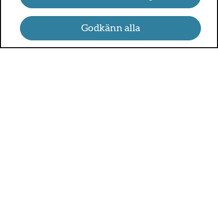
Godkänn alla
UMO.se - om sex, hälsa och
relationer
UMO är en webbplats för alla som är mellan 13 och 25 år.
På UMO.se kan du få kunskap om kroppen, sex, relationer,
psykisk hälsa, alkohol och droger, självkänsla och mycket
annat.
Sveriges alla regioner är med och betalar för UMO.