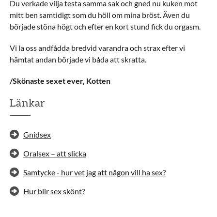
Du verkade vilja testa samma sak och gned nu kuken mot
mitt ben samtidigt som du höll om mina bröst. Även du
började stöna högt och efter en kort stund fick du orgasm.
Vi la oss andfådda bredvid varandra och strax efter vi
hämtat andan började vi båda att skratta.
/Skönaste sexet ever, Kotten
Länkar
Gnidsex
Oralsex – att slicka
Samtycke - hur vet jag att någon vill ha sex?
Hur blir sex skönt?