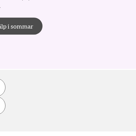
.
älp i sommar