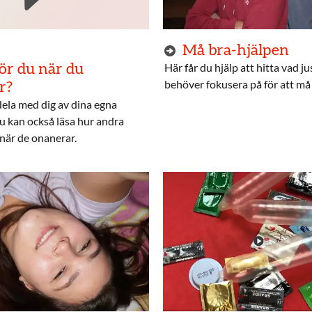
Må bra-hjälpen
Här får du hjälp att hitta vad ju
ör du när du
behöver fokusera på för att må 
r?
ela med dig av dina egna
u kan också läsa hur andra
när de onanerar.