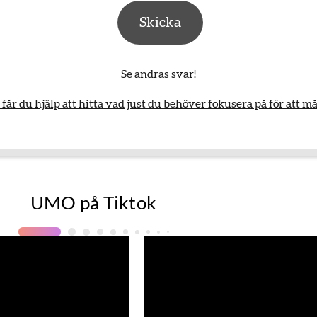
Skicka
Se andras svar!
får du hjälp att hitta vad just du behöver fokusera på för att m
UMO på Tiktok
Bild/Video
1