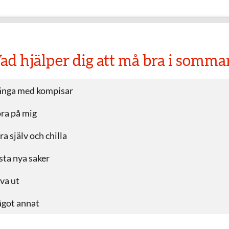
ad hjälper dig att må bra i somma
nga med kompisar
ra på mig
ra själv och chilla
sta nya saker
va ut
got annat