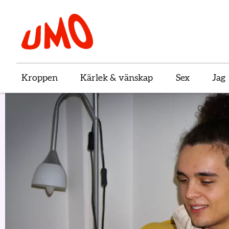
Till startsidan för Umo
Kroppen
Kärlek & vänskap
Sex
Jag
Välkommen till UMO 