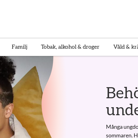
Familj
Tobak, alkohol & droger
Våld & kr
- en sajt för unga 
Behö
und
Många ungdom
sommaren. Här