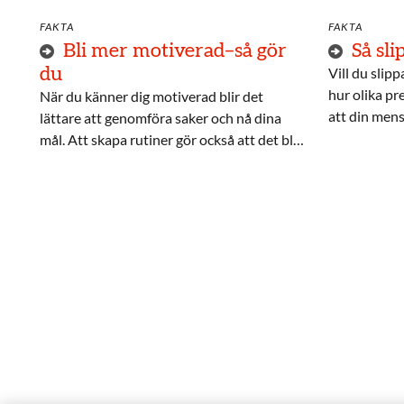
FAKTA
FAKTA
Bli mer motiverad–så gör
Så sl
du
Vill du slip
hur olika p
När du känner dig motiverad blir det
att din mens
lättare att genomföra saker och nå dina
vad som hän
mål. Att skapa rutiner gör också att det blir
fördelar det
lättare att hålla fast vid din plan. Läs och ta
del av våra tips för hur du kan känna dig
mer motiverad och skapa bra rutiner.