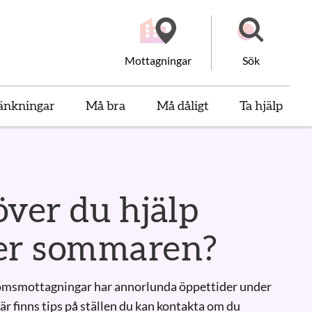
Mottagningar
Sök
änkningar
Må bra
Må dåligt
Ta hjälp
om sex, hälsa och re
ver du hjälp
er sommaren?
smottagningar har annorlunda öppettider under
 finns tips på ställen du kan kontakta om du