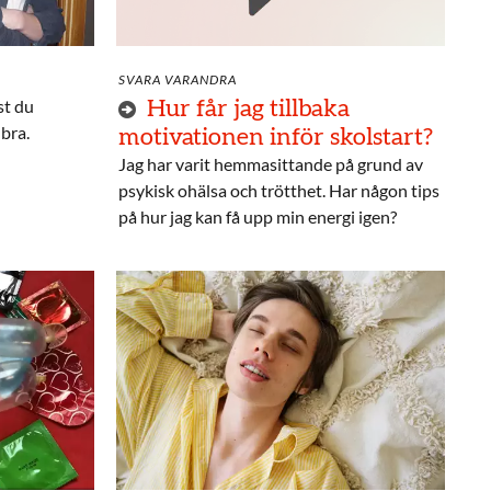
SVARA VARANDRA
st du
Hur får jag tillbaka
bra.
motivationen inför skolstart?
Jag har varit hemmasittande på grund av
psykisk ohälsa och trötthet. Har någon tips
på hur jag kan få upp min energi igen?