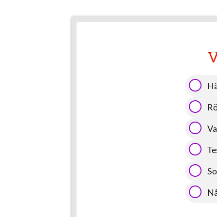
V
Hä
Rö
Va
Te
So
Nå