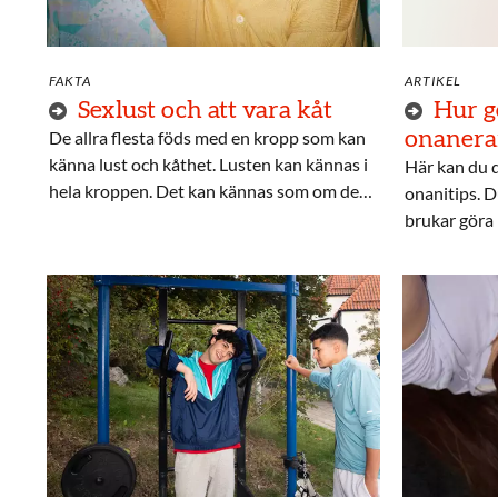
FAKTA
ARTIKEL
Sexlust och att vara kåt
Hur g
De allra flesta föds med en kropp som kan
onanera
känna lust och kåthet. Lusten kan kännas i
Här kan du d
hela kroppen. Det kan kännas som om det
onanitips. D
pirrar och pulserar i könet och på andra
brukar göra 
ställen.