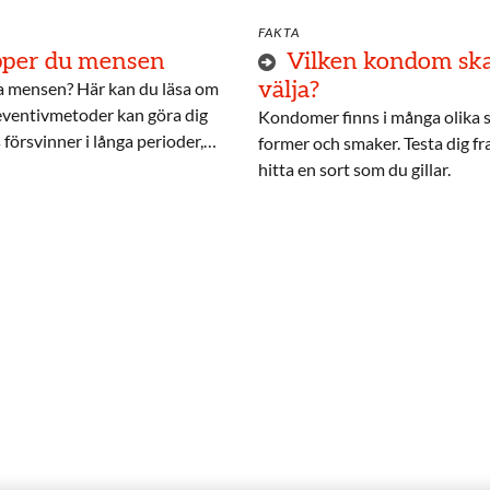
FAKTA
ipper du mensen
Vilken kondom ska
pa mensen? Här kan du läsa om
välja?
reventivmetoder kan göra dig
Kondomer finns i många olika s
 försvinner i långa perioder,
former och smaker. Testa dig fr
der i kroppen och vilka
hitta en sort som du gillar.
 kan ha.