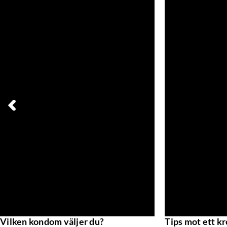
r video
Vilken kondom väljer du?
Tips mot ett kr