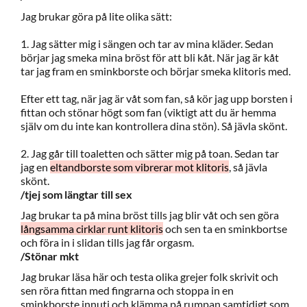
Jag brukar göra på lite olika sätt:
1. Jag sätter mig i sängen och tar av mina kläder. Sedan
börjar jag smeka mina bröst för att bli kåt. När jag är kåt
tar jag fram en sminkborste och börjar smeka klitoris med.
Efter ett tag, när jag är våt som fan, så kör jag upp borsten i
fittan och stönar högt som fan (viktigt att du är hemma
själv om du inte kan kontrollera dina stön). Så jävla skönt.
2. Jag går till toaletten och sätter mig på toan. Sedan tar
jag en
eltandborste som vibrerar mot klitoris
, så jävla
skönt.
/tjej som längtar till sex
Jag brukar ta på mina bröst tills jag blir våt och sen göra
långsamma cirklar runt klitoris
och sen ta en sminkbortse
och föra in i slidan tills jag får orgasm.
/Stönar mkt
Jag brukar läsa här och testa olika grejer folk skrivit och
sen röra fittan med fingrarna och stoppa in en
sminkborste innuti och klämma på rumpan samtidigt som