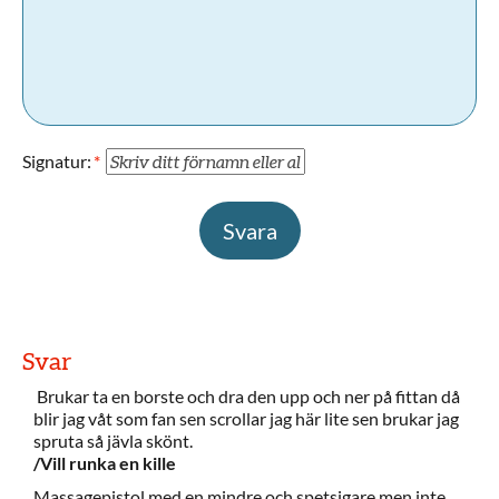
Signatur:
Svara
Svar
Brukar ta en borste och dra den upp och ner på fittan då
blir jag våt som fan sen scrollar jag här lite sen brukar jag
spruta så jävla skönt.
/Vill runka en kille
Massagepistol med en mindre och spetsigare men inte