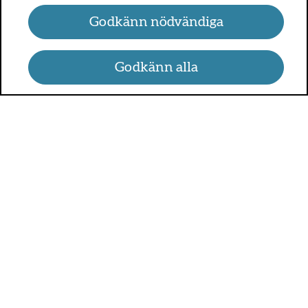
Godkänn nödvändiga
Godkänn alla
UMO.se - om sex, hälsa och
relationer
UMO är en webbplats för alla som är mellan 13 och 25 år.
På UMO.se kan du få kunskap om kroppen, sex, relationer,
psykisk hälsa, alkohol och droger, självkänsla och mycket
annat.