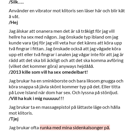
/Silk…..
Använder en vibrator mot klitoris sen läser här och blir kåt
å våt.
/Hej
Jag älskar att onanera men det är så tråkigt för jag vill
hellre ha sex med någon. Jag önskade typ ibland om jag
kunde vara tjej för jag vill veta hur det känns att köra upp
två fingrar i fittan. Jag önskade också att jag vågade köra
upp ett eller två fingrar i analen jag vågar inte för att jag är
rädd att det ska bli äckligt och att det ska komma avföring
(vilket det kommer göra) anyways hejdååå.
/2013 kille som vill ha sex omedelbart!
Jag brukar ha en sminkborste och bara liksom gnugga och
köra snappa så jävla skönt kommer typ på det. Eller titta
på Love Island när dom har sex. Och lyssna på stönljud.
/Vill ha kuk i mig nuuuuu!!!
Jag brukar ta en massagepistol på lättaste läge och hålla
mot klitoris.
/Tjej
Jag brukar ofta
runka med mina sidenkalsonger på.