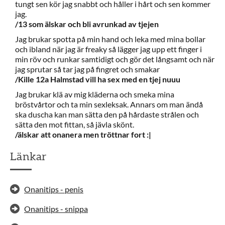
tungt sen kör jag snabbt och håller i hårt och sen kommer
jag.
/13 som älskar och bli avrunkad av tjejen
Jag brukar spotta på min hand och leka med mina bollar
och ibland när jag är freaky så lägger jag upp ett finger i
min röv och runkar samtidigt och gör det långsamt och när
jag sprutar så tar jag på fingret och smakar
/Kille 12a Halmstad vill ha sex med en tjej nuuu
Jag brukar klä av mig kläderna och smeka mina
bröstvårtor och ta min sexleksak. Annars om man ändå
ska duscha kan man sätta den på hårdaste strålen och
sätta den mot fittan, så jävla skönt.
/älskar att onanera men tröttnar fort :|
Länkar
Onanitips - penis
Onanitips - snippa