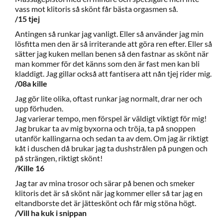
vass mot klitoris så skönt får bästa orgasmen så.
/15 tjej
Antingen så runkar jag vanligt. Eller så använder jag min
lösfitta men den är så irriterande att göra ren efter. Eller så
sätter jag kuken mellan benen så den fastnar as skönt när
man kommer för det känns som den är fast men kan bli
kladdigt. Jag gillar också att fantisera att nån tjej rider mig.
/08a kille
Jag gör lite olika, oftast runkar jag normalt, drar ner och
upp förhuden.
Jag varierar tempo, men förspel är väldigt viktigt för mig!
Jag brukar ta av mig byxorna och tröja, ta på snoppen
utanför kallingarna och sedan ta av dem. Om jag är riktigt
kåt i duschen då brukar jag ta dushstrålen på pungen och
på strängen, riktigt skönt!
/Kille 16
Jag tar av mina trosor och särar på benen och smeker
klitoris det är så skönt när jag kommer eller så tar jag en
eltandborste det är jätteskönt och får mig stöna högt.
/Vill ha kuk i snippan