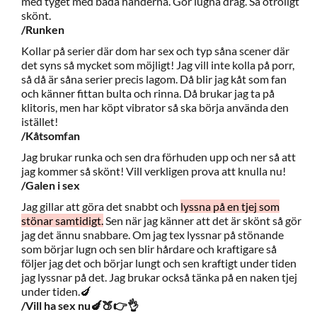
med tyget med båda händerna. Gör lugna drag. Så otroligt
skönt.
/Runken
Kollar på serier där dom har sex och typ såna scener där
det syns så mycket som möjligt! Jag vill inte kolla på porr,
så då är såna serier precis lagom. Då blir jag kåt som fan
och känner fittan bulta och rinna. Då brukar jag ta på
klitoris, men har köpt vibrator så ska börja använda den
istället!
/Kåtsomfan
Jag brukar runka och sen dra förhuden upp och ner så att
jag kommer så skönt! Vill verkligen prova att knulla nu!
/Galen i sex
Jag gillar att göra det snabbt och
lyssna på en tjej som
stönar samtidigt.
Sen när jag känner att det är skönt så gör
jag det ännu snabbare. Om jag tex lyssnar på stönande
som börjar lugn och sen blir hårdare och kraftigare så
följer jag det och börjar lungt och sen kraftigt under tiden
jag lyssnar på det. Jag brukar också tänka på en naken tjej
under tiden.🍆
/Vill ha sex nu🍆🍑👉👌