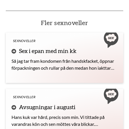
Fler sexnoveller
SEXNOVELLER
Sex i epan med min kk
Så jag tar fram kondomen från handskfacket, öppnar
förpackningen och rullar på den medan hon iakttar
proceduren. Vi fäller tillbaka mitt säte och min kuk
glider lätt in hennes våta fitta när hon sätter sig på
mig.
SEXNOVELLER
Avsugningar i augusti
Hans kuk var hård, precis som min. Vi tittade på
varandras kön och sen möttes våra blickar.