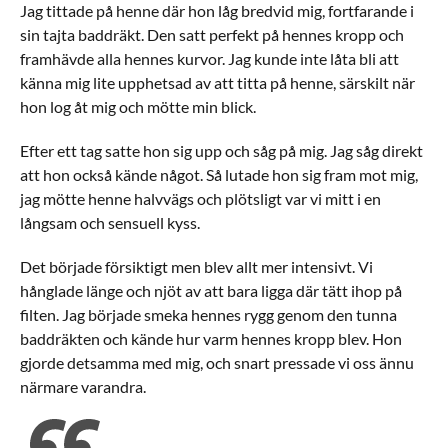
Jag tittade på henne där hon låg bredvid mig, fortfarande i
sin tajta baddräkt. Den satt perfekt på hennes kropp och
framhävde alla hennes kurvor. Jag kunde inte låta bli att
känna mig lite upphetsad av att titta på henne, särskilt när
hon log åt mig och mötte min blick.
Efter ett tag satte hon sig upp och såg på mig. Jag såg direkt
att hon också kände något. Så lutade hon sig fram mot mig,
jag mötte henne halvvägs och plötsligt var vi mitt i en
långsam och sensuell kyss.
Det började försiktigt men blev allt mer intensivt. Vi
hånglade länge och njöt av att bara ligga där tätt ihop på
filten. Jag började smeka hennes rygg genom den tunna
baddräkten och kände hur varm hennes kropp blev. Hon
gjorde detsamma med mig, och snart pressade vi oss ännu
närmare varandra.