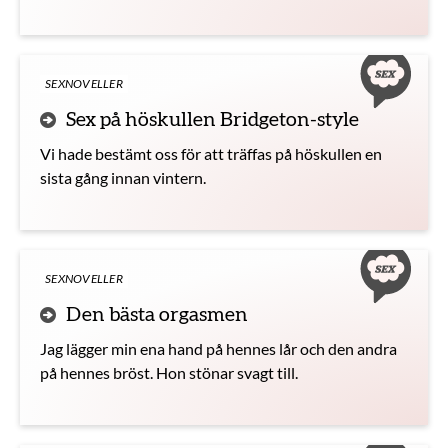
Synkroniserat började vi smeka insidan av varandras
lår, närmare och närmare kukarna.
SEXNOVELLER
Sex på höskullen Bridgeton-style
Vi hade bestämt oss för att träffas på höskullen en
sista gång innan vintern.
SEXNOVELLER
Den bästa orgasmen
Jag lägger min ena hand på hennes lår och den andra
på hennes bröst. Hon stönar svagt till.