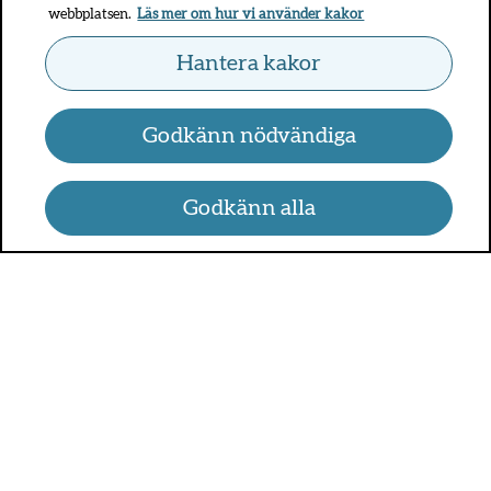
webbplatsen.
Läs mer om hur vi använder kakor
Hantera kakor
Godkänn nödvändiga
Godkänn alla
UMO.se - om sex, hälsa och
relationer
UMO är en webbplats för alla som är mellan 13 och 25 år.