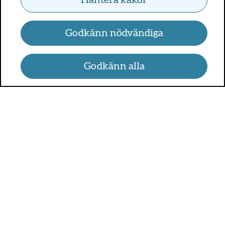
Hantera kakor
Godkänn nödvändiga
Godkänn alla
UMO.se - om sex, hälsa och
relationer
UMO är en webbplats för alla som är mellan 13 och 25 år.
På UMO.se kan du få kunskap om kroppen, sex, relationer,
psykisk hälsa, alkohol och droger, självkänsla och mycket