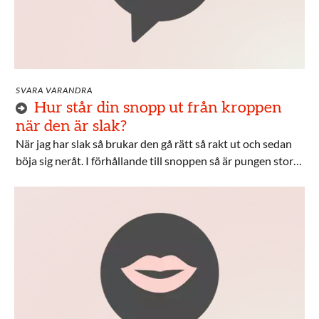
SVARA VARANDRA
Hur står din snopp ut från kroppen
när den är slak?
När jag har slak så brukar den gå rätt så rakt ut och sedan
böja sig neråt. I förhållande till snoppen så är pungen stor
vilket trycker upp den. Ger tydligt spår i kalsongerna.