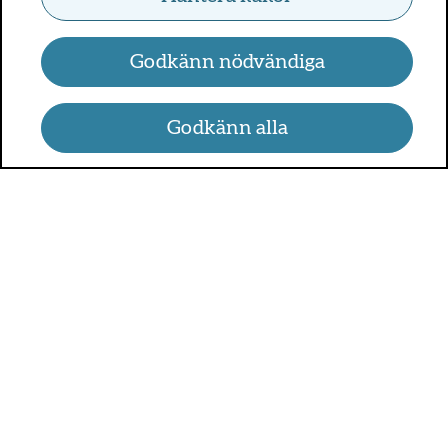
Godkänn nödvändiga
Godkänn alla
UMO.se - om sex, hälsa och
relationer
UMO är en webbplats för alla som är mellan 13 och 25 år.
På UMO.se kan du få kunskap om kroppen, sex, relationer,
psykisk hälsa, alkohol och droger, självkänsla och mycket