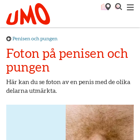
Till startsidan för Umo
M
Penisen och pungen
Foton på penisen och
pungen
Här kan du se foton av en penis med de olika
delarna utmärkta.