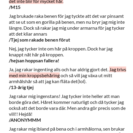
det inte blir för mycket hår.
/M15
Jag brukade raka benen för jag tyckte att det var pinsamt
att se ut som en gorilla på benen, men nu bryr jag mig inte
längre. Dock så rakar jag mig under armarna för jag tycker
att det kliar annars
/Tjej som rakade benen förut
Nej, jag tycker inte om hår på kroppen. Dock har jag
knappt nåt hår på kroppen.
/hejsan hoppsan fallera!
Ja, jag rakar ingenting alls och har aldrig gjort det.
Jag trivs
med min kroppsbehåring
och så vill jag växa ut mitt
armhålshår så att jag kan fläta det(lol).
/13-årig tjej
Jag rakar mig ingenstans! Jag tycker inte heller att man
borde göra det. Håret kommer naturligt och då tycker jag
också att det borde vara där. Men andra gör precis som de
vill!! Hejdå!
/ANONYMMM
Jag rakar mig ibland på bena och i armhålorna, sen brukar