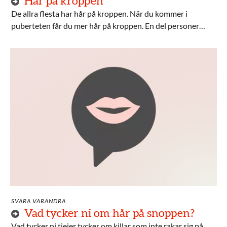
Hår på kroppen
De allra flesta har hår på kroppen. När du kommer i
puberteten får du mer hår på kroppen. En del personer
gillar sitt hår, andra inte. Det är vanligt att få besvär med
prickar och irriterad hud om du tar bort hår, men det finns
saker du kan göra för att minska besvären.
SVARA VARANDRA
Vad tycker ni om hår på snoppen?
Vad tycker ni tjejer tycker om killar som inte rakar sig på