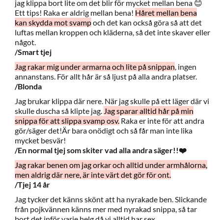
jag klippa bort lite om det blir för mycket mellan bena 😊
Ett tips! Raka er aldrig mellan bena!
Håret mellan bena
kan skydda mot svamp
och det kan också göra så att det
luftas mellan kroppen och kläderna, så det inte skaver eller
något.
/Smart tjej
Jag rakar mig under armarna och lite på snippan
, ingen
annanstans. För allt hår är så ljust på alla andra platser.
/Blonda
Jag brukar klippa där nere. När jag skulle på ett läger där vi
skulle duscha så klipte jag.
Jag sparar alltid hår på min
snippa för att slippa svamp osv.
Raka er inte för att andra
gör/säger det!Är bara onödigt och så får man inte lika
mycket besvär!
/En normal tjej som skiter vad alla andra säger!!❤️
Jag rakar benen om jag orkar och alltid under armhålorna,
men aldrig där nere, är inte värt det gör för ont.
/Tjej 14 år
Jag tycker det känns skönt att ha nyrakade ben. Slickande
från pojkvännen känns mer med nyrakad snippa, så tar
bort det inför varje helg då vi alltid har sex.