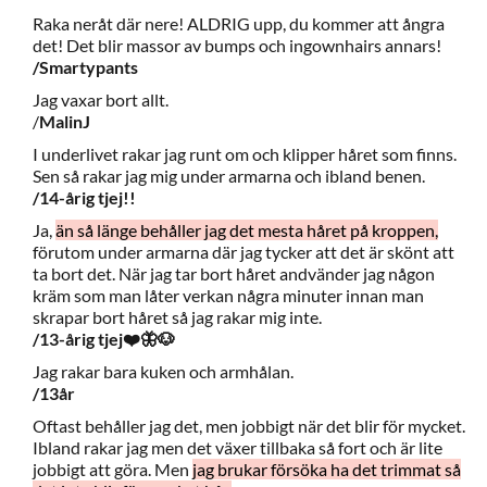
Raka neråt där nere! ALDRIG upp, du kommer att ångra
det! Det blir massor av bumps och ingownhairs annars!
/Smartypants
Jag vaxar bort allt.
/
MalinJ
I underlivet rakar jag runt om och klipper håret som finns.
Sen så rakar jag mig under armarna och ibland benen.
/14-årig tjej!!
Ja,
än så länge behåller jag det mesta håret på kroppen,
förutom under armarna där jag tycker att det är skönt att
ta bort det. När jag tar bort håret andvänder jag någon
kräm som man låter verkan några minuter innan man
skrapar bort håret så jag rakar mig inte.
/13-årig tjej❤️🦋🐶
Jag rakar bara kuken och armhålan.
/13år
Oftast behåller jag det, men jobbigt när det blir för mycket.
Ibland rakar jag men det växer tillbaka så fort och är lite
jobbigt att göra. Men
jag brukar försöka ha det trimmat så