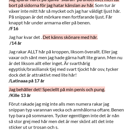
bort på sidorna för jag hatar känslan av hår.
Som tur är
växer inte mitt hår så mycket och jag har väldigt ljust hår.
På snippan är det mörkare men fortfarande ljust. Får
knappt hår under armarna eller på benen.
/F16
Jag har kvar det .
Det känns skönare med hår.
/14 år
Jag rakar ALLT hår på kroppen, liksom överallt. Eller jag
vaxar och sånt men jag hade gärna haft lite grann. Men nu
är det liksom allt eller inget. Är svarthårig
egyptisk/brasiliansk tjej med svart tjockt hår osv, tycker
dock det är attraktivt med lite hår!
/Latinaaa på 17 år
Jag behåller det! Speciellt på min penis och pung.
/Kille 13 år
Förut rakade jag mig inte alls men numera rakar jag
snippan typ varannan vecka och armhålorna oftare. Benen
typ bara på sommaren. Tycker egentligen inte det är nån
så stor grej med hår men det är mer skönt att det inte
sticker ut ur trosan och s.