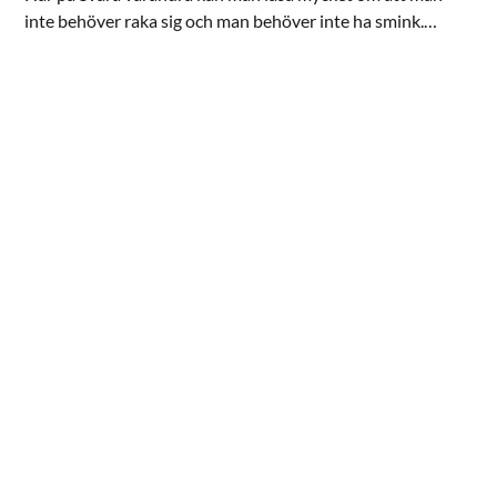
inte behöver raka sig och man behöver inte ha smink.
Tänker mest på tjejer, att vikt och ärr och bröststorlek inte
spelar någon roll osv.