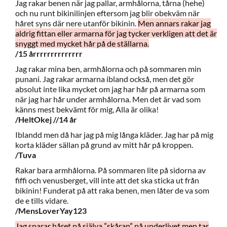
Jag rakar benen när jag pallar, armhålorna, tårna (hehe)
och nu runt bikinilinjen eftersom jag blir obekväm när
håret syns där nere utanför bikinin.
Men annars rakar jag
aldrig fittan eller armarna för jag tycker verkligen att det är
snyggt med mycket hår på de ställarna.
/15 årrrrrrrrrrrrrr
Jag rakar mina ben, armhålorna och på sommaren min
punani. Jag rakar armarna ibland också, men det gör
absolut inte lika mycket om jag har hår på armarna som
när jag har hår under armhålorna. Men det är vad som
känns mest bekvämt för mig, Alla är olika!
/HeltOkej //14 år
Iblandd men då har jag på mig långa kläder. Jag har på mig
korta kläder sällan på grund av mitt hår på kroppen.
/Tuva
Rakar bara armhålorna. På sommaren lite på sidorna av
fiffi och venusberget, vill inte att det ska sticka ut från
bikinin! Funderat på att raka benen, men låter de va som
de e tills vidare.
/MensLoverYay123
Jag sparar håret på själva ”skåran” på underlivet men tar