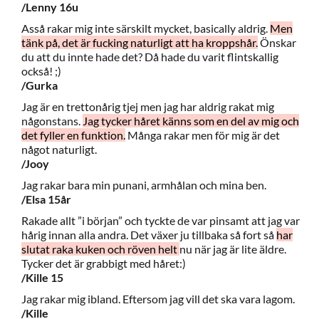
/Lenny 16u
Asså rakar mig inte särskilt mycket, basically aldrig.
Men
tänk på, det är fucking naturligt att ha kroppshår.
Önskar
du att du innte hade det? Då hade du varit flintskallig
också! ;)
/Gurka
Jag är en trettonårig tjej men jag har aldrig rakat mig
någonstans.
Jag tycker håret känns som en del av mig och
det fyller en funktion.
Många rakar men för mig är det
något naturligt.
/Jooy
Jag rakar bara min punani, armhålan och mina ben.
/Elsa 15år
Rakade allt ”i början” och tyckte de var pinsamt att jag var
hårig innan alla andra. Det växer ju tillbaka så fort så
har
slutat raka kuken och röven helt
nu när jag är lite äldre.
Tycker det är grabbigt med håret:)
/Kille 15
Jag rakar mig ibland. Eftersom jag vill det ska vara lagom.
/Kille