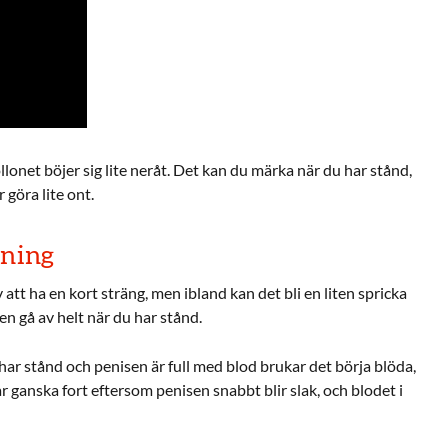
llonet böjer sig lite neråt. Det kan du märka när du har stånd,
 göra lite ont.
kning
 att ha en kort sträng, men ibland kan det bli en liten spricka
gen gå av helt när du har stånd.
ar stånd och penisen är full med blod brukar det börja blöda,
ar ganska fort eftersom penisen snabbt blir slak, och blodet i