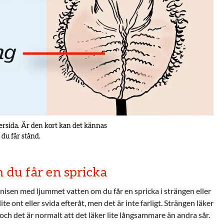
dersida. Är den kort kan det kännas
 du får stånd.
 du får en spricka
nisen med ljummet vatten om du får en spricka i strängen eller
te ont eller svida efteråt, men det är inte farligt. Strängen läker
 och det är normalt att det läker lite långsammare än andra sår.