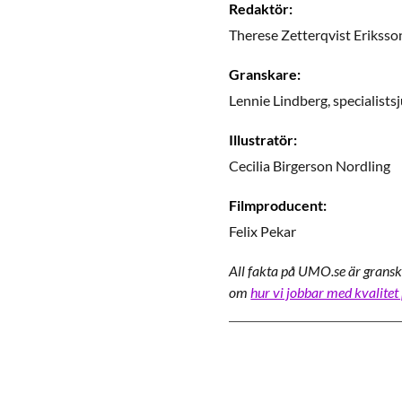
Redaktör
:
Therese
Zetterqvist Erikss
Granskare
:
Lennie
Lindberg,
specialists
Illustratör
:
Cecilia
Birgerson Nordling
Filmproducent
:
Felix
Pekar
All fakta på UMO.se är gransk
om
hur vi jobbar med kvalitet