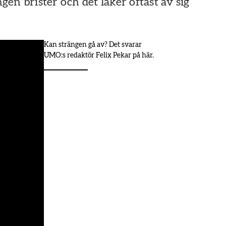
ängen brister och det läker oftast av sig
Kan strängen gå av? Det svarar
UMO:s redaktör Felix Pekar på här.