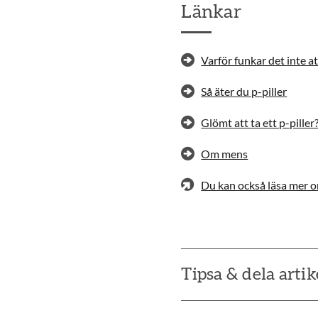
Länkar
Varför funkar det inte a
Så äter du p-piller
Glömt att ta ett p-piller
Om mens
Du kan också läsa mer 
Tipsa & dela artik