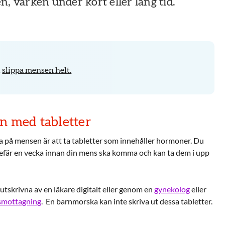
n, varken under kort eller lång tid.
l
slippa mensen
helt.
n med tabletter
ta på mensen är att ta tabletter som innehåller hormoner. Du
fär en vecka innan din mens ska komma och kan ta dem i upp
 utskrivna av en läkare digitalt eller genom en
gynekolog
eller
mottagning
. En barnmorska kan inte skriva ut dessa tabletter.