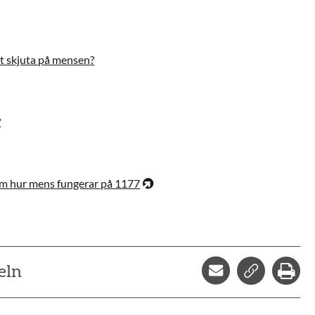
tt skjuta på mensen?
?
om hur mens fungerar på 1177
Dela via mejl
Kopiera l
Skr
eln