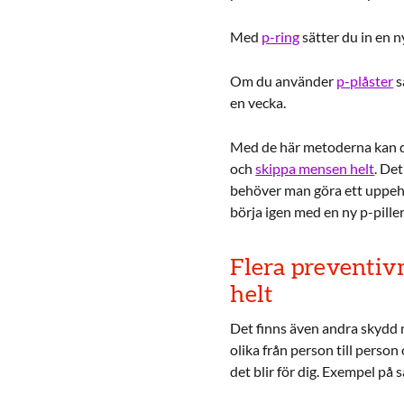
Med
p-ring
sätter du in en ny
Om du använder
p-plåster
s
en vecka.
Med de här metoderna kan du
och
skippa mensen helt
. De
behöver man göra ett uppehå
börja igen med en ny p-pillerk
Flera preventi
helt
Det finns även andra skydd m
olika från person till perso
det blir för dig. Exempel på