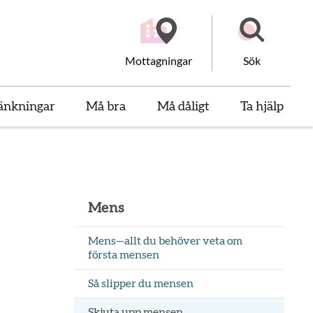
Mottagningar
Sök
änkningar
Må bra
Må dåligt
Ta hjälp
Mens
Mens—allt du behöver veta om
första mensen
Så slipper du mensen
Skjuta upp mensen