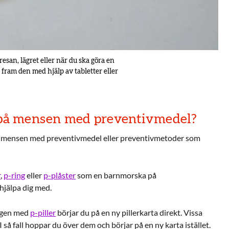
resan, lägret eller när du ska göra en
a fram den med hjälp av tabletter eller
g på mensen med preventivmedel?
pp mensen med preventivmedel eller preventivmetoder som
r
,
p-ring
eller
p-plåster
som en barnmorska på
jälpa dig med.
ingen med
p-piller
börjar du på en ny pillerkarta direkt. Vissa
 I så fall hoppar du över dem och börjar på en ny karta istället.