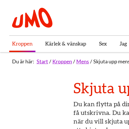
Till startsidan för Umo
Kroppen
Kärlek & vänskap
Sex
Jag
Du är här:
Start
Kroppen
Mens
Skjuta upp men
Skjuta 
Du kan flytta på d
få utskrivna. Du k
när du vill skjuta u