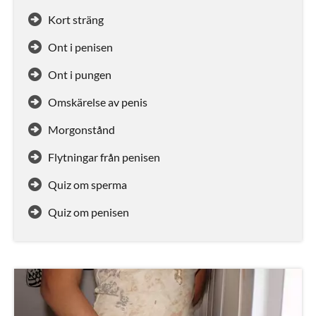
Kort sträng
Ont i penisen
Ont i pungen
Omskärelse av penis
Morgonstånd
Flytningar från penisen
Quiz om sperma
Quiz om penisen