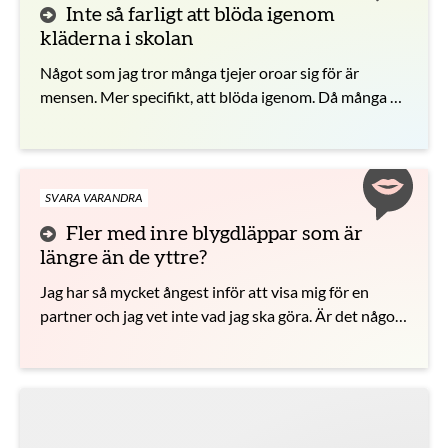
Inte så farligt att blöda igenom
kläderna i skolan
Något som jag tror många tjejer oroar sig för är
mensen. Mer specifikt, att blöda igenom. Då många är
oroliga för detta tänkte jag dela med mig av en positiv
historia då detta hände
SVARA VARANDRA
Fler med inre blygdläppar som är
längre än de yttre?
Jag har så mycket ångest inför att visa mig för en
partner och jag vet inte vad jag ska göra. Är det något
som avtändande eller är det inget man tänker på?