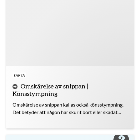
FAKTA
Omskärelse av snippan |
Könsstympning
Omskärelse av snippan kallas också könsstympning.
Det betyder att någon har skurit bort eller skadat
delar av snippan. Det finns bra hjälp att få om du har
besvär efter omskärelsen. Obs: känsliga bilder!