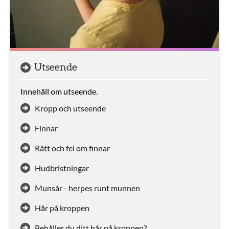
Utseende
Innehåll om utseende.
Kropp och utseende
Finnar
Rätt och fel om finnar
Hudbristningar
Munsår - herpes runt munnen
Hår på kroppen
Behåller du ditt hår på kroppen?