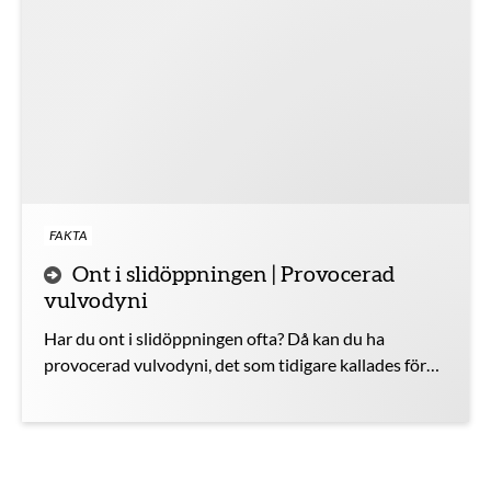
FAKTA
Ont i slidöppningen | Provocerad
vulvodyni
Har du ont i slidöppningen ofta? Då kan du ha
provocerad vulvodyni, det som tidigare kallades för
vestibulit. Då är det viktigt att du undviker att ha
slidsamlag eller annat som gör ont och att du
kontaktar vården så att du kan få hjälp att bli bra.