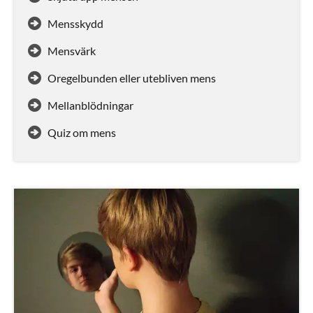
Mensskydd
Mensvärk
Oregelbunden eller utebliven mens
Mellanblödningar
Quiz om mens