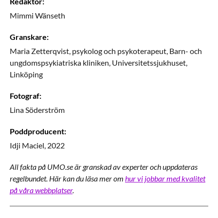
Redaktör
:
Mimmi
Wänseth
Granskare
:
Maria
Zetterqvist,
psykolog och psykoterapeut,
Barn- och
ungdomspsykiatriska kliniken, Universitetssjukhuset,
Linköping
Fotograf
:
Lina
Söderström
Poddproducent
:
Idji
Maciel, 2022
All fakta på UMO.se är granskad av experter och uppdateras
regelbundet. Här kan du läsa mer om
hur vi jobbar med kvalitet
på våra webbplatser
.