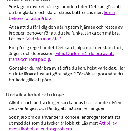
Sov lagom mycket på regelbundna tider. Det kan göra att
du blir gladare och klarar stress bättre. Läs mer:
Sömn
behövs för att må bra
.
Ät så att du får i dig den näring som hjärnan och resten av
kroppen behöver för att du ska funka, tänka och må bra.
Läs mer:
Vad ska man äta?
Rör på dig regelbundet. Det kan hjälpa mot nedstämdhet,
ångest och depression.
Film: Därför mår du bra av att
träna och röra på dig
.
Gör saker du mår bra av så ofta du kan, helst varje dag. Har
du inte längre lust att göra något? Försök att göra sånt du
brukade gilla att göra.
Undvik alkohol och droger
Alkohol och andra droger kan kännas bra i stunden. Men
de ökar ångest och får dig att må sämre i längden.
Sök hjälp om du använder alkohol eller droger för att stå
ut med det som du tycker är jobbigt. Läs mer:
Att bli av
med alkohol- eller drogproblem
.