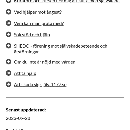
Kuratorn och kursen fick mig att sluta med självskada
Vad hjälper mot ångest?
Vem kan man prata med?
Sök stöd och hjälp
SHEDO - förening mot självskadebeteende och
ätstörningar
Om du inte är nöjd med vården
Att ta hjälp
Att skada sig själv, 1177.se
Senast uppdaterad
:
2023-09-28