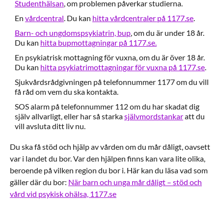
Studenthälsan
, om problemen påverkar studierna.
En
vårdcentral
. Du kan
hitta vårdcentraler på 1177.se
.
Barn- och ungdomspsykiatrin, bup
, om du är under 18 år.
Du kan
hitta bupmottagningar på 1177.se.
En psykiatrisk mottagning för vuxna, om du är över 18 år.
Du kan
hitta psykiatrimottagningar för vuxna på 1177.se
.
Sjukvårdsrådgivningen på telefonnummer 1177 om du vill
få råd om vem du ska kontakta.
SOS alarm på telefonnummer 112 om du har skadat dig
själv allvarligt, eller har så starka
självmordstankar
att du
vill avsluta ditt liv nu.
Du ska få stöd och hjälp av vården om du mår dåligt, oavsett
var i landet du bor. Var den hjälpen finns kan vara lite olika,
beroende på vilken region du bor i. Här kan du läsa vad som
gäller där du bor:
När barn och unga mår dåligt – stöd och
vård vid psykisk ohälsa, 1177.se