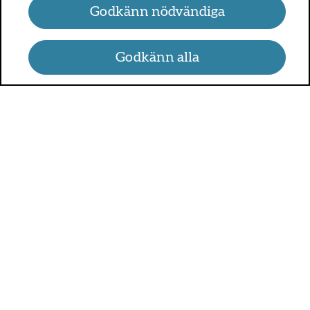
Godkänn nödvändiga
Godkänn alla
UMO.se - om sex, hälsa och
relationer
UMO är en webbplats för alla som är mellan 13 och 25 år.
På UMO.se kan du få kunskap om kroppen, sex, relationer,
psykisk hälsa, alkohol och droger, självkänsla och mycket
annat.