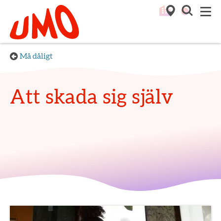
Till startsidan för Umo
M
Må dåligt
Att skada sig själv
Aktuella artiklar