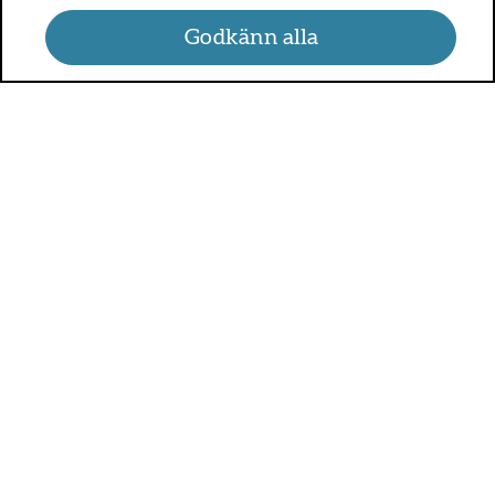
Godkänn alla
UMO.se - om sex, hälsa och
relationer
UMO är en webbplats för alla som är mellan 13 och 25 år.
På UMO.se kan du få kunskap om kroppen, sex, relationer,
psykisk hälsa, alkohol och droger, självkänsla och mycket
annat.
Sveriges alla regioner är med och betalar för UMO.