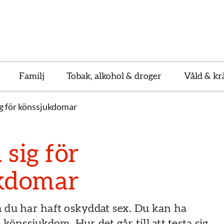
Familj
Tobak, alkohol & droger
Våld & kr
ig för könssjukdomar
 sig för
kdomar
m du har haft oskyddat sex. Du kan ha
 könssjukdom. Hur det går till att testa sig