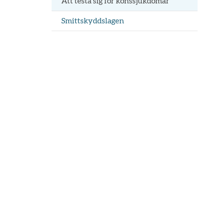
Att testa sig för könssjukdomar
Smittskyddslagen