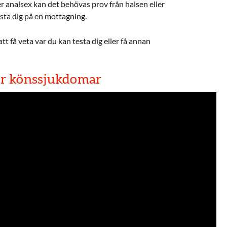
er analsex kan det behövas prov från halsen eller
sta dig på en mottagning.
att få veta var du kan testa dig eller få annan
för könssjukdomar