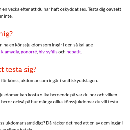
 en vecka efter att du har haft oskyddat sex. Testa dig oavsett
r inte.
mig?
n ha en könssjukdom som ingår i den så kallade
r
klamydia
,
gonorré
,
hiv
,
syfilis
och
hepatit
.
t testa sig?
ig för könssjukdomar som ingår i smittskyddslagen.
sjukdomar kan kosta olika beroende på var du bor och vilken
et beror också på hur många olika könssjukdomar du vill testa
önssjukdomar samtidigt? Då räcker det med att en av dem ingår i
ska slippa betala.