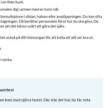
i en liten burk.
sonalen dig i armen med en tunn nål.
e bomullspinne i slidan, halsen eller analöppningen. Du kan ofta
ttagningen. Då berättar personalen först hur du ska göra. De
er att det känns svårt att göra det själv.
et också på ditt könsorgan för att kolla att allt ser bra ut.
?
n vecka.
 hemtest
m kom med själva testet. Där står det hur du får veta