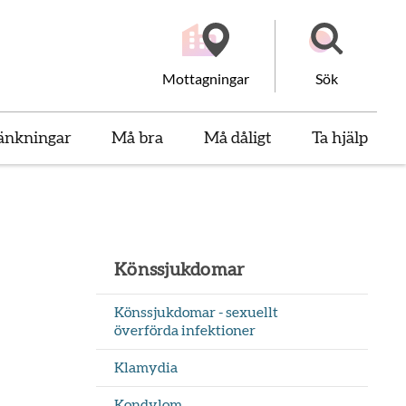
Mottagningar
Sök
änkningar
Må bra
Må dåligt
Ta hjälp
Könssjukdomar
Könssjukdomar - sexuellt
överförda infektioner
Klamydia
Kondylom