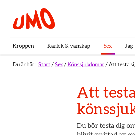
Till startsidan för Umo
Kroppen
Kärlek & vänskap
Sex
Jag
Du är här:
Start
Sex
Könssjukdomar
Att testa s
Att testa
könssju
Du bör testa dig o
blivit smittad av en