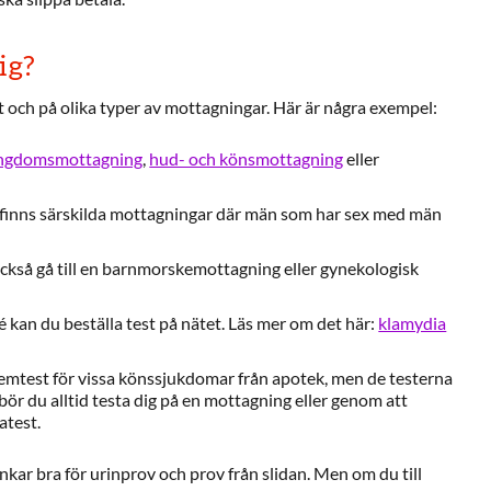
ig?
tt och på olika typer av mottagningar. Här är några exempel:
ngdomsmottagning
,
hud- och könsmottagning
eller
ge finns särskilda mottagningar där män som har sex med män
ckså gå till en barnmorskemottagning eller gynekologisk
 kan du beställa test på nätet. Läs mer om det här:
klamydia
hemtest för vissa könssjukdomar från apotek, men de testerna
r bör du alltid testa dig på en mottagning eller genom att
atest.
ar bra för urinprov och prov från slidan. Men om du till