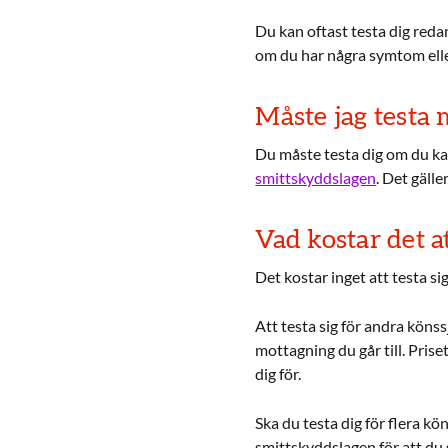
Du kan oftast testa dig redan
om du har några symtom elle
Måste jag testa 
Du måste testa dig om du ka
smittskyddslagen
. Det gälle
Vad kostar det at
Det kostar inget att testa s
Att testa sig för andra köns
mottagning du går till. Pris
dig för.
Ska du testa dig för flera k
smittskyddslagen för att du 