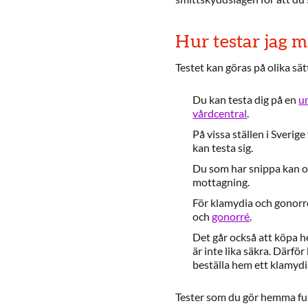
Hur testar jag m
Testet kan göras på olika sä
Du kan testa dig på en
u
vårdcentral
.
På vissa ställen i Sveri
kan testa sig.
Du som har snippa kan o
mottagning.
För klamydia och gonorré
och
gonorré
.
Det går också att köpa 
är inte lika säkra. Därfö
beställa hem ett klamydi
Tester som du gör hemma funk