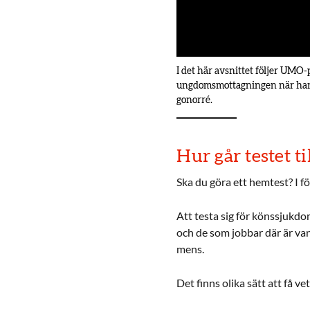
I det här avsnittet följer UMO
ungdomsmottagningen när han t
gonorré.
Hur går testet ti
Ska du göra ett hemtest? I f
Att testa sig för könssjukdo
och de som jobbar där är van
mens.
Det finns olika sätt att få 