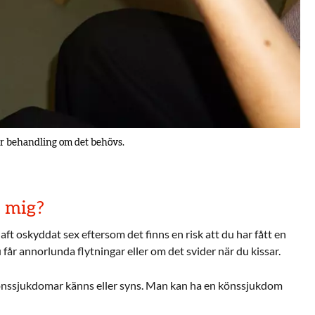
får behandling om det behövs.
a mig?
aft oskyddat sex eftersom det finns en risk att du har fått en
u får annorlunda flytningar eller om det svider när du kissar.
könssjukdomar känns eller syns. Man kan ha en könssjukdom