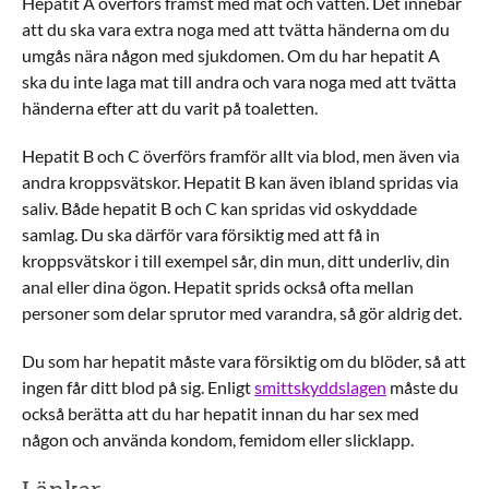
Hepatit A överförs främst med mat och vatten. Det innebär
att du ska vara extra noga med att tvätta händerna om du
umgås nära någon med sjukdomen. Om du har hepatit A
ska du inte laga mat till andra och vara noga med att tvätta
händerna efter att du varit på toaletten.
Hepatit B och C överförs framför allt via blod, men även via
andra kroppsvätskor. Hepatit B kan även ibland spridas via
saliv. Både hepatit B och C kan spridas vid oskyddade
samlag. Du ska därför vara försiktig med att få in
kroppsvätskor i till exempel sår, din mun, ditt underliv, din
anal eller dina ögon. Hepatit sprids också ofta mellan
personer som delar sprutor med varandra, så gör aldrig det.
Du som har hepatit måste vara försiktig om du blöder, så att
ingen får ditt blod på sig. Enligt
smittskyddslagen
måste du
också berätta att du har hepatit innan du har sex med
någon och använda kondom, femidom eller slicklapp.