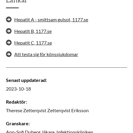
Länkar
Hepatit A - smittsam gulsot, 1177.se
Hepatit B, 1177.se
Hepatit C, 1177.se
Att testa sig för könssjukdomar
Senast uppdaterad
:
2023-10-18
Redaktör
:
Therese Zetterqvist
Zetterqvist Eriksson
Granskare
:
Ann-Sofi
Duberg,
läkare,
Infektionskliniken,