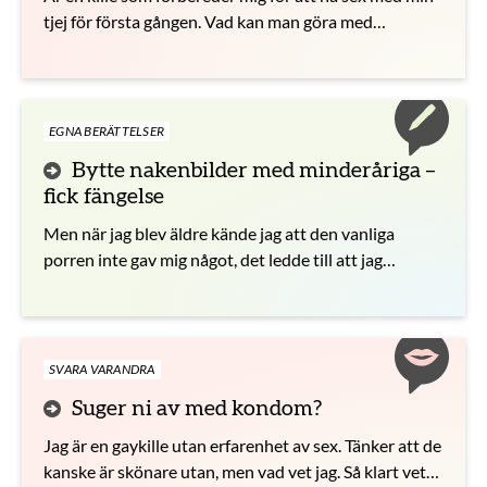
tjej för första gången. Vad kan man göra med
kondomen efter sex?
EGNA BERÄTTELSER
Bytte nakenbilder med minderåriga –
fick fängelse
Men när jag blev äldre kände jag att den vanliga
porren inte gav mig något, det ledde till att jag
fortsatte med nakenbilder av tjejer som var yngre,
vilket är olagligt.
SVARA VARANDRA
Suger ni av med kondom?
Jag är en gaykille utan erfarenhet av sex. Tänker att de
kanske är skönare utan, men vad vet jag. Så klart vet