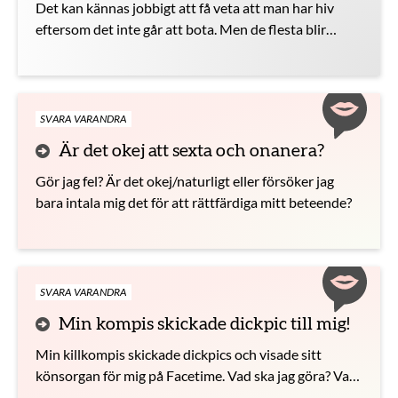
Det kan kännas jobbigt att få veta att man har hiv
eftersom det inte går att bota. Men de flesta blir
lugnare när de får veta hur bra mediciner det finns
nuförtiden
SVARA VARANDRA
Är det okej att sexta och onanera?
Gör jag fel? Är det okej/naturligt eller försöker jag
bara intala mig det för att rättfärdiga mitt beteende?
SVARA VARANDRA
Min kompis skickade dickpic till mig!
Min killkompis skickade dickpics och visade sitt
könsorgan för mig på Facetime. Vad ska jag göra? Vad
borde jag ha gjort i situationen?