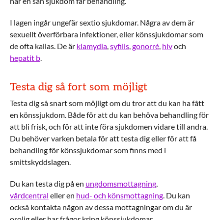
har en sån sjukdom får behandling.
I lagen ingår ungefär sextio sjukdomar. Några av dem är
sexuellt överförbara infektioner, eller könssjukdomar som
de ofta kallas. De är
klamydia
,
syfilis
,
gonorré
,
hiv
och
hepatit b
.
Testa dig så fort som möjligt
Testa dig så snart som möjligt om du tror att du kan ha fått
en könssjukdom. Både för att du kan behöva behandling för
att bli frisk, och för att inte föra sjukdomen vidare till andra.
Du behöver varken betala för att testa dig eller för att få
behandling för könssjukdomar som finns med i
smittskyddslagen.
Du kan testa dig på en
ungdomsmottagning
,
vårdcentral
eller en
hud- och könsmottagning
. Du kan
också kontakta någon av dessa mottagningar om du är
orolig eller har frågor kring könssjukdomar.