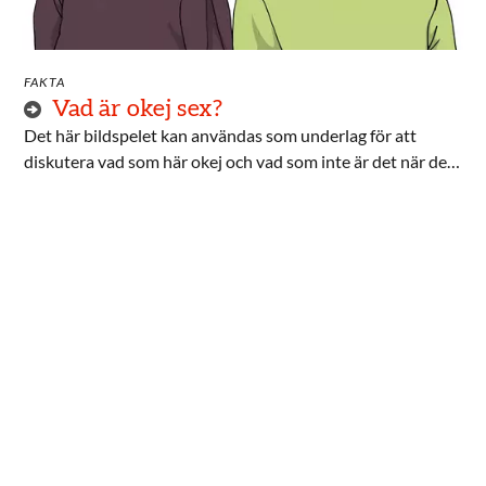
FAKTA
Vad är okej sex?
Det här bildspelet kan användas som underlag för att
diskutera vad som här okej och vad som inte är det när det
kommer till sex.