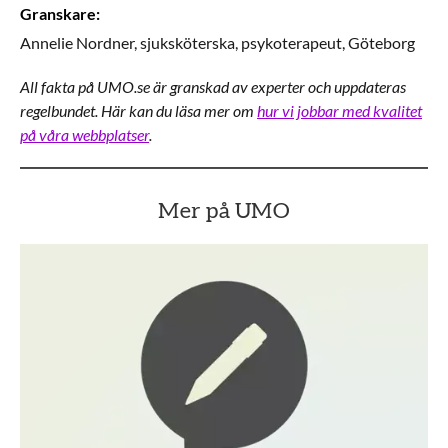
Granskare
:
Annelie
Nordner,
sjuksköterska, psykoterapeut,
Göteborg
All fakta på UMO.se är granskad av experter och uppdateras
regelbundet. Här kan du läsa mer om
hur vi jobbar med kvalitet
på våra webbplatser
.
Mer på UMO