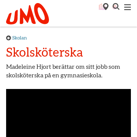
Till startsidan för Umo
M
Skolan
Skolsköterska
Madeleine Hjort berättar om sitt jobb som
skolsköterska på en gymnasieskola.