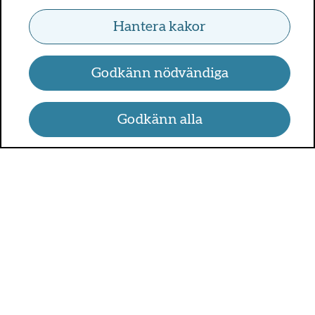
Hantera kakor
Godkänn nödvändiga
Godkänn alla
UMO.se - om sex, hälsa och
relationer
UMO är en webbplats för alla som är mellan 13 och 25 år.