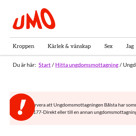
Till startsidan för Umo
Kroppen
Kärlek & vänskap
Sex
Jag
Du är här:
Start
Hitta ungdomsmottagning
Ungd
Observera att Ungdomsmottagningen Bålsta har sommars
via 1177-Direkt eller till en annan ungdomsmottagning