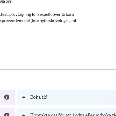
nga oss.
stest, provtagning för sexuellt överförbara
v preventivmedel (inte nyförskrivning) samt
Boka tid
Kontakta oss för att ändra eller avboka ti