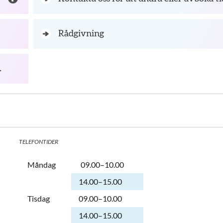
Rådgivning
h gonorrétest
TELEFONTIDER
Dag
Öppettider
Kommentarer
Måndag
09.00–10.00
Måndag
14.00–15.00
Tisdag
09.00–10.00
Tisdag
14.00–15.00