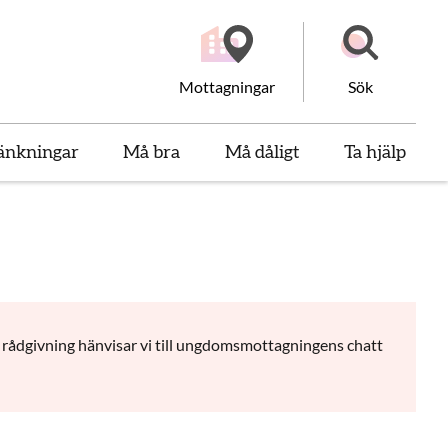
Mottagningar
Sök
änkningar
Må bra
Må dåligt
Ta hjälp
 rådgivning hänvisar vi till ungdomsmottagningens chatt