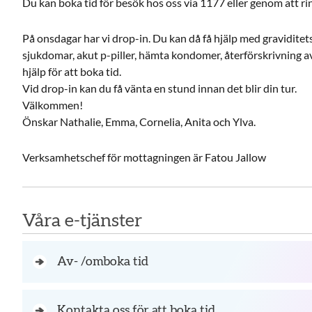
Du kan boka tid för besök hos oss via 1177 eller genom att ri
På onsdagar har vi drop-in. Du kan då få hjälp med graviditet
sjukdomar, akut p-piller, hämta kondomer, återförskrivning a
hjälp för att boka tid.
Vid drop-in kan du få vänta en stund innan det blir din tur.
Välkommen!
Önskar Nathalie, Emma, Cornelia, Anita och Ylva.
Verksamhetschef för mottagningen är Fatou Jallow
Våra e-tjänster
Av- /omboka tid
Kontakta oss för att boka tid