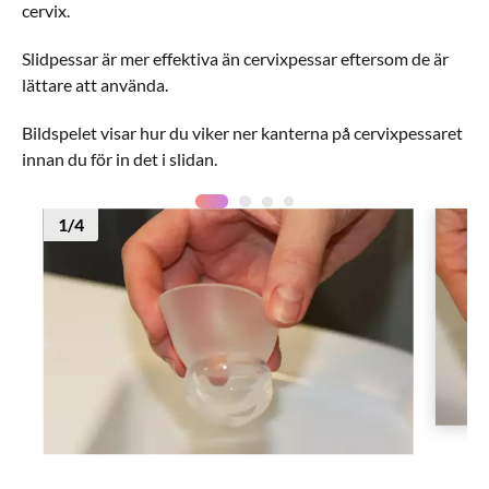
cervix.
Slidpessar är mer effektiva än cervixpessar eftersom de är
lättare att använda.
Bildspelet visar hur du viker ner kanterna på cervixpessaret
innan du för in det i slidan.
Bild/Video
1
Bild/Vide
1
/
4
Visa föregående bild eller video
Visa 