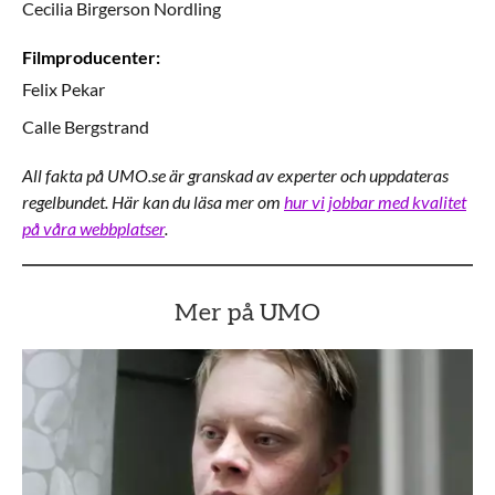
Cecilia
Birgerson Nordling
Filmproducenter
:
Felix
Pekar
Calle
Bergstrand
All fakta på UMO.se är granskad av experter och uppdateras
regelbundet. Här kan du läsa mer om
hur vi jobbar med kvalitet
på våra webbplatser
.
Mer på UMO