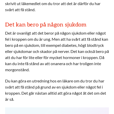
skrivit ut läkemedlet om du tror att det är därför du har
svårt att få stånd.
Det kan bero på någon sjukdom
Det är ovanligt att det beror på någon sjukdom eller något
fel i kroppen om du är ung. Men att ha svårt att få stånd kan
bero på en sjukdom, till exempel diabetes, högt blodtryck
eller sjukdomar och skador på nerver. Det kan också bero på
att du har för lite eller för mycket hormoner i kroppen. Då
kan du inte få stånd av att onanera och har troligen inte
morgonstånd.
Du kan göra en utredning hos en läkare om du tror du har
svårt att få stånd på grund av en sjukdom eller något fel i
kroppen. Det går nästan alltid att göra något åt det om det
är så.