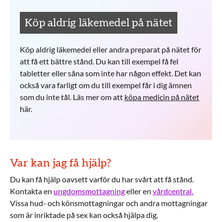
Köp aldrig läkemedel på nätet
Köp aldrig läkemedel eller andra preparat på nätet för
att få ett bättre stånd. Du kan till exempel få fel
tabletter eller såna som inte har någon effekt. Det kan
också vara farligt om du till exempel får i dig ämnen
som du inte tål. Läs mer om att
köpa medicin på nätet
här.
Var kan jag få hjälp?
Du kan få hjälp oavsett varför du har svårt att få stånd.
Kontakta en
ungdomsmottagning
eller en
vårdcentral.
Vissa hud- och könsmottagningar och andra mottagningar
som är inriktade på sex kan också hjälpa dig.