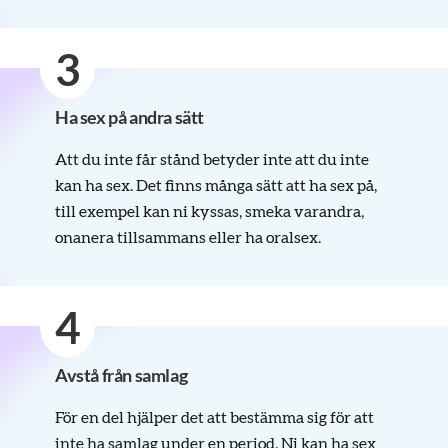
3
Ha sex på andra sätt
Att du inte får stånd betyder inte att du inte
kan ha sex. Det finns många sätt att ha sex på,
till exempel kan ni kyssas, smeka varandra,
onanera tillsammans eller ha oralsex.
4
Avstå från samlag
För en del hjälper det att bestämma sig för att
inte ha samlag under en period. Ni kan ha sex