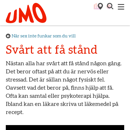
Till startsidan för Umo
M
När sex inte funkar som du vill
Svårt att få stånd
Nästan alla har svårt att få stånd någon gång.
Det beror oftast på att du är nervös eller
stressad. Det är sällan något fysiskt fel.
Oavsett vad det beror på, finns hjälp att få.
Ofta kan samtal eller psykoterapi hjälpa.
Ibland kan en läkare skriva ut läkemedel på
recept.