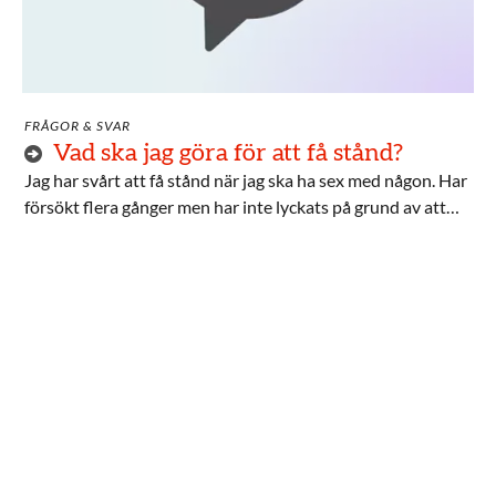
FRÅGOR & SVAR
Vad ska jag göra för att få stånd?
Jag har svårt att få stånd när jag ska ha sex med någon. Har
försökt flera gånger men har inte lyckats på grund av att
min penis inte blir tillräckligt hård. Vad ska jag göra?