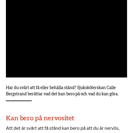
Har du svårt att få eller behålla stånd? Sjuksköterskan Calle
Bergstrand berättar vad det kan bero på och vad du kan göra.
Kan bero på nervositet
Att det är svårt att få stånd kan bero på att du är nervös,