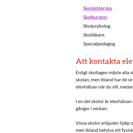
Skolsköterska
.
Skolkurator
.
Skolpsykolog.
Skolläkare.
Specialpedagog.
Att kontakta el
Enligt skollagen måste alla s
skolan, men ibland har de si
elevhälsan när du vill, medan
I en del skolor är elevhälsa
gånger i veckan.
Vissa skolor erbjuder hjälp 
men ibland behövs ett fysis