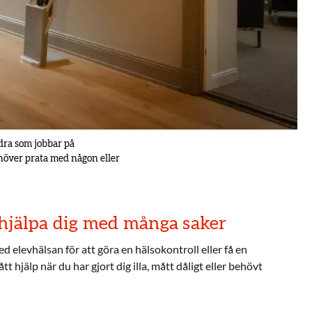
ndra som jobbar på
ehöver prata med någon eller
hjälpa dig med många saker
d elevhälsan för att göra en hälsokontroll eller få en
t hjälp när du har gjort dig illa, mått dåligt eller behövt