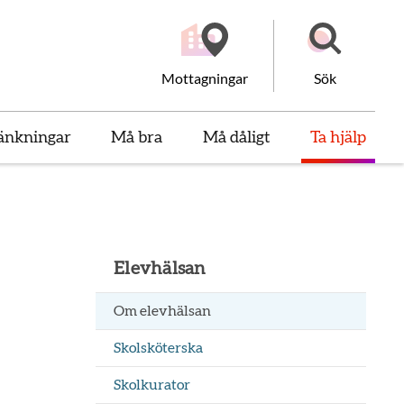
Mottagningar
Sök
änkningar
Må bra
Må dåligt
Ta hjälp
Elevhälsan
Om elevhälsan
Skolsköterska
Skolkurator