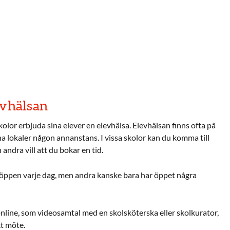
evhälsan
kolor erbjuda sina elever en elevhälsa. Elevhälsan finns ofta på
na lokaler någon annanstans. I vissa skolor kan du komma till
 andra vill att du bokar en tid.
n öppen varje dag, men andra kanske bara har öppet några
online, som videosamtal med en skolsköterska eller skolkurator,
kt möte.