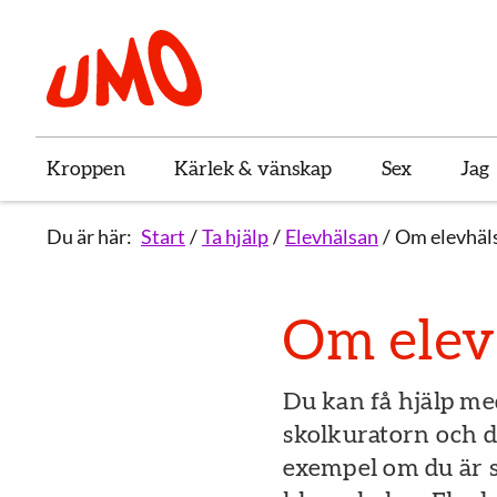
Till startsidan för Umo
Kroppen
Kärlek & vänskap
Sex
Jag
Du är här:
Start
Ta hjälp
Elevhälsan
Om elevhäl
Om elev
Du kan få hjälp me
skolkuratorn och d
exempel om du är st