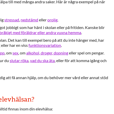
älpa till med många andra saker. Här är några exempel på när
dig
stressad
,
nedstämd
eller
orolig
.
t jobbigt som har hänt i skolan eller på fritiden. Kanske blir
bråkigt med föräldrar eller andra vuxna hemma
.
olan. Det kan till exempel bero på att du inte hänger med, har
 eller har en viss
funktionsvariation
.
opp
, om
sex
, om
alkohol, droger, dopning
eller spel om pengar.
hur du
slutar röka
,
vad du ska äta
, eller för att komma igång och
dig att få annan hjälp, om du behöver mer vård eller annat stöd
 elevhälsan?
ltid finnas inom din elevhälsa: