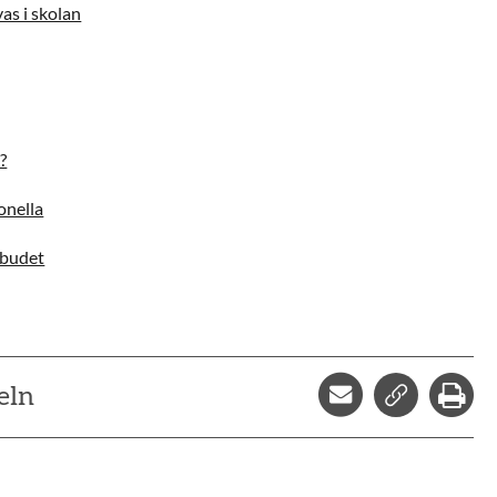
vas i skolan
?
onella
mbudet
Dela via mejl
Kopiera l
Skr
eln