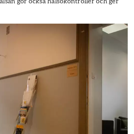
hälsan gör också hälsokontroller och ger