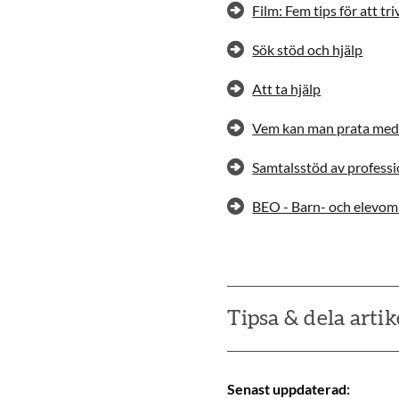
Film: Fem tips för att tri
Sök stöd och hjälp
Att ta hjälp
Vem kan man prata med
Samtalsstöd av professi
BEO - Barn- och elevo
Tipsa & dela artik
Senast uppdaterad
: