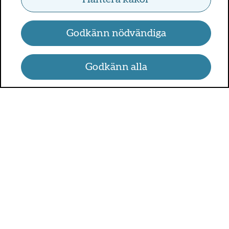
Godkänn nödvändiga
Godkänn alla
UMO.se - om sex, hälsa och
relationer
UMO är en webbplats för alla som är mellan 13 och 25 år.
På UMO.se kan du få kunskap om kroppen, sex, relationer,
psykisk hälsa, alkohol och droger, självkänsla och mycket