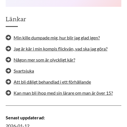
Länkar
Min kille dumpade mig, hur blir jag glad igen?
Jag är kär i min kompis flickvän, vad ska jag göra?
Någon mer som är olyckligt kär?
Svartsjuka
Att bli dåligt behandlad i ett förhållande
Kan man bli ihop med sin lärare om man är över 15?
Senast uppdaterad
:
2026-01-12