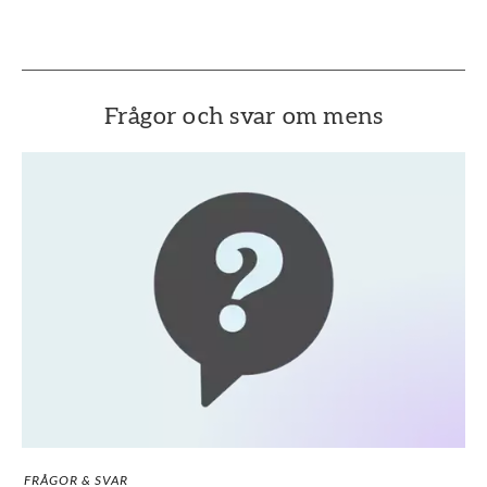
planerat och skulle föredra att inte behöva tänka på
mensen just då.
Frågor och svar om mens
FRÅGOR & SVAR