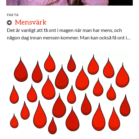
FAKTA
Mensvärk
Det är vanligt att få ont i magen när man har mens, och
någon dag innan mensen kommer. Man kan också få ont i
ryggen, ljumskarna, låren och huvudet. Men mensvärk är
inget du ska behöva stå ut med, det finns flera olika sätt att
lindra värken på.