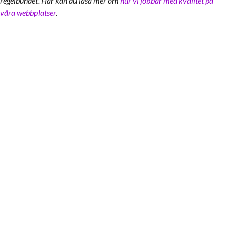
regelbundet. Här kan du läsa mer om
hur vi jobbar med kvalitet på
våra webbplatser
.