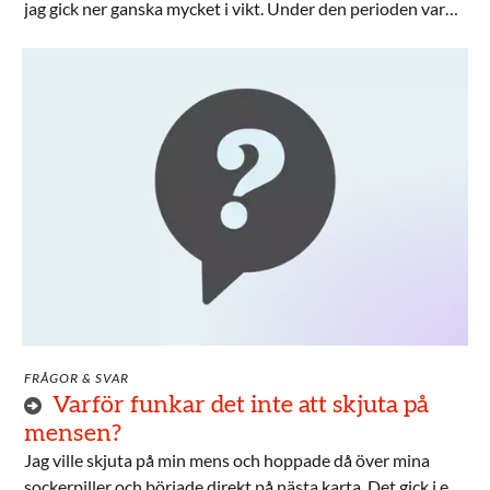
jag gick ner ganska mycket i vikt. Under den perioden var
jag samtidigt noga med vad jag åt eftersom jag inte ville gå
upp i vikt.
FRÅGOR & SVAR
Varför funkar det inte att skjuta på
mensen?
Jag ville skjuta på min mens och hoppade då över mina
sockerpiller och började direkt på nästa karta. Det gick i en