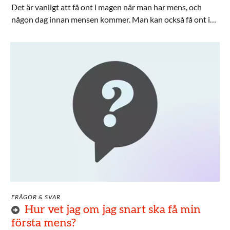
Det är vanligt att få ont i magen när man har mens, och
någon dag innan mensen kommer. Man kan också få ont i
ryggen, ljumskarna, låren och huvudet. Men mensvärk är
inget du ska behöva stå ut med, det finns flera olika sätt att
lindra värken på.
FRÅGOR & SVAR
Hur vet jag om jag snart ska få min
första mens?