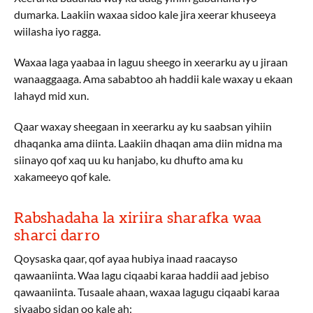
dumarka. Laakiin waxaa sidoo kale jira xeerar khuseeya
wiilasha iyo ragga.
Waxaa laga yaabaa in laguu sheego in xeerarku ay u jiraan
wanaaggaaga. Ama sababtoo ah haddii kale waxay u ekaan
lahayd mid xun.
Qaar waxay sheegaan in xeerarku ay ku saabsan yihiin
dhaqanka ama diinta. Laakiin dhaqan ama diin midna ma
siinayo qof xaq uu ku hanjabo, ku dhufto ama ku
xakameeyo qof kale.
Rabshadaha la xiriira sharafka waa
sharci darro
Qoysaska qaar, qof ayaa hubiya inaad raacayso
qawaaniinta. Waa lagu ciqaabi karaa haddii aad jebiso
qawaaniinta. Tusaale ahaan, waxaa lagugu ciqaabi karaa
siyaabo sidan oo kale ah: