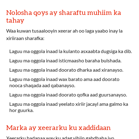
Nolosha qoys ay sharaftu muhiim ka
tahay
Waa kuwan tusaalooyin xeerar ah oo laga yaabo inay la
xiriiraan sharafka:
Laguu ma oggola inaad la kulanto asxaabta dugsiga ka dib.
Laguu ma oggola inaad isticmaasho baraha bulshada.
Laguu ma oggola inaad doorato dharka aad xiranayso.
Laguu ma oggola inaad wax barato ama aad doorato
nooca shaqada aad qabanayso.
Laguu ma oggola inaad doorato qofka aad guursanayso.
Laguu ma oggola inaad yeelato xiriir jacayl ama galmo ka
hor guurka.
Marka ay xeerarku ku xaddidaan
Xeerarku badanaa way ku adag yihiin gabdhaha iyo