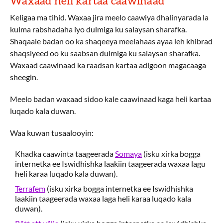
Waxaad heli kartaa caawinaad
Keligaa ma tihid. Waxaa jira meelo caawiya dhalinyarada la
kulma rabshadaha iyo dulmiga ku salaysan sharafka.
Shaqaale badan oo ka shaqeeya meelahaas ayaa leh khibrad
shaqsiyeed oo ku saabsan dulmiga ku salaysan sharafka.
Waxaad caawinaad ka raadsan kartaa adigoon magacaaga
sheegin.
Meelo badan waxaad sidoo kale caawinaad kaga heli kartaa
luqado kala duwan.
Waa kuwan tusaalooyin:
Khadka caawinta taageerada
Somaya
(isku xirka bogga
internetka ee Iswidhishka laakiin taageerada waxaa lagu
heli karaa luqado kala duwan).
Terrafem
(isku xirka bogga internetka ee Iswidhishka
laakiin taageerada waxaa laga heli karaa luqado kala
duwan).