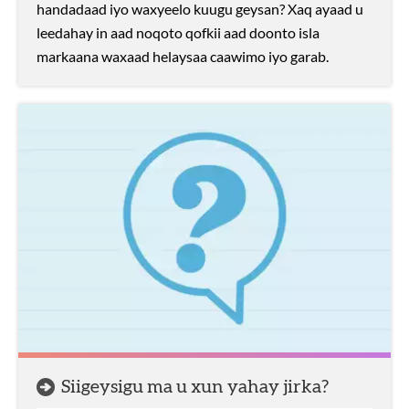
handadaad iyo waxyeelo kuugu geysan? Xaq ayaad u
leedahay in aad noqoto qofkii aad doonto isla
markaana waxaad helaysaa caawimo iyo garab.
Siigeysigu ma u xun yahay jirka?