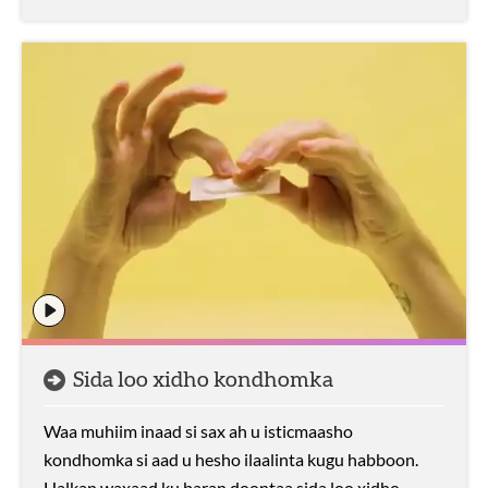
Sida loo xidho kondhomka
Waa muhiim inaad si sax ah u isticmaasho
kondhomka si aad u hesho ilaalinta kugu habboon.
Halkan waxaad ku baran doontaa sida loo xidho