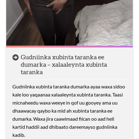
Gudniinka xubinta taranka ee
dumarka – xalaaleynta xubinta
taranka
Gudniinka xubinta taranka dumarka ayaa waxa sidoo
kale loo yaqaanaa xalaaleynta xubinta taranka. Taasi
micnaheedu waxa weeye in qof uu gooyey ama uu
dhaawacay qaybo ka mid ah xubinta taranka ee
dumarka. Waxa jira caawimaad fiican oo aad heli
kartid haddii aad dhibaato dareemayso gudniinka
kadib.