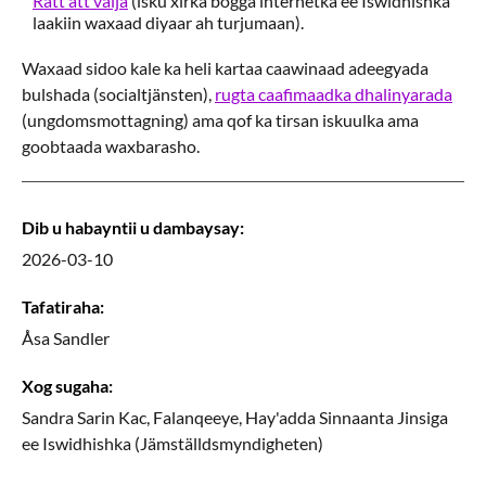
Rätt att välja
(isku xirka bogga internetka ee Iswidhishka
laakiin waxaad diyaar ah turjumaan).
Waxaad sidoo kale ka heli kartaa caawinaad adeegyada
bulshada (socialtjänsten),
rugta caafimaadka dhalinyarada
(ungdomsmottagning) ama qof ka tirsan iskuulka ama
goobtaada waxbarasho.
Dib u habayntii u dambaysay
:
2026-03-10
Tafatiraha
:
Åsa
Sandler
Xog sugaha
:
Sandra
Sarin Kac,
Falanqeeye,
Hay'adda Sinnaanta Jinsiga
ee Iswidhishka (Jämställdsmyndigheten)