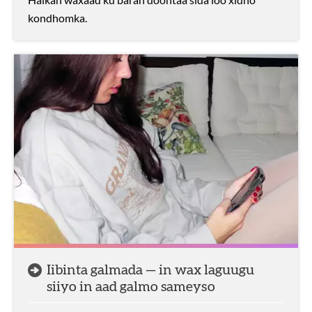
kondhomka.
Iibinta galmada — in wax laguugu
siiyo in aad galmo sameyso