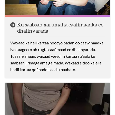
Ku saabsan xarumaha caafimaadka ee
dhalinyarada
Waxaad ka heli kartaa noocyo badan oo caawinaadka
iyo taageero ah rugta caafimaad ee dhalinyarada.
Tusaale ahaan, waxaad weydiin kartaa su'aalo ku
saabsan jirkaaga ama galmada. Waxaad sidoo kale la
hadli kartaa qof haddii aad u baahato.