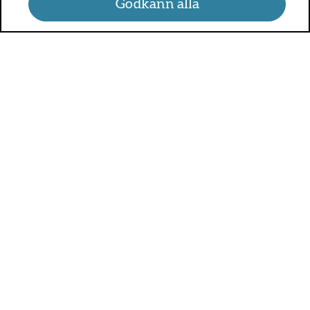
Godkänn alla
UMO.se - om sex, hälsa och
relationer
UMO är en webbplats för alla som är mellan 13 och 25 år.
På UMO.se kan du få kunskap om kroppen, sex, relationer,
psykisk hälsa, alkohol och droger, självkänsla och mycket
annat.
Sveriges alla regioner är med och betalar för UMO.