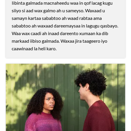
Iibinta galmada macnaheedu waa in qof lacag kugu
siiyo si aad wax galmo ah u sameyso. Waxaad u
samayn kartaa sababtoo ah waad rabtaa ama
sababtoo ah waxaad dareemaysaa in lagugu qasbayo.
Waa wax caadi ah inaad dareento xumaan ka dib
markaad iibiso galmada. Waxaa jira taageero iyo
caawinaad la heli karo.