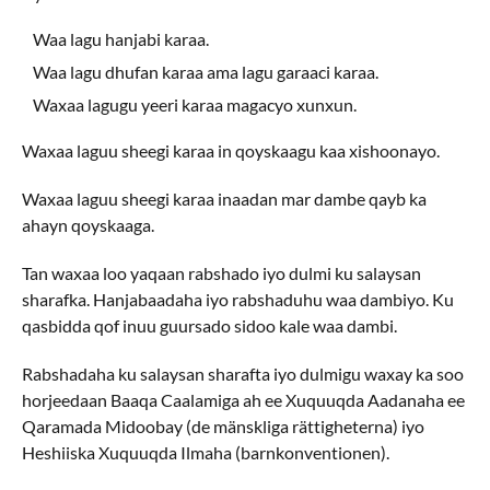
Waa lagu hanjabi karaa.
Waa lagu dhufan karaa ama lagu garaaci karaa.
Waxaa lagugu yeeri karaa magacyo xunxun.
Waxaa laguu sheegi karaa in qoyskaagu kaa xishoonayo.
Waxaa laguu sheegi karaa inaadan mar dambe qayb ka
ahayn qoyskaaga.
Tan waxaa loo yaqaan rabshado iyo dulmi ku salaysan
sharafka. Hanjabaadaha iyo rabshaduhu waa dambiyo. Ku
qasbidda qof inuu guursado sidoo kale waa dambi.
Rabshadaha ku salaysan sharafta iyo dulmigu waxay ka soo
horjeedaan Baaqa Caalamiga ah ee Xuquuqda Aadanaha ee
Qaramada Midoobay (de mänskliga rättigheterna) iyo
Heshiiska Xuquuqda Ilmaha (barnkonventionen).