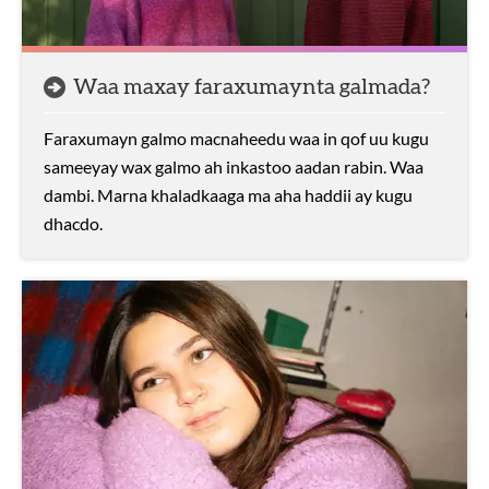
Waa maxay faraxumaynta galmada?
Faraxumayn galmo macnaheedu waa in qof uu kugu
sameeyay wax galmo ah inkastoo aadan rabin. Waa
dambi. Marna khaladkaaga ma aha haddii ay kugu
dhacdo.