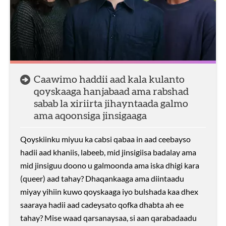
Caawimo haddii aad kala kulanto
qoyskaaga hanjabaad ama rabshad
sabab la xiriirta jihayntaada galmo
ama aqoonsiga jinsigaaga
Qoyskiinku miyuu ka cabsi qabaa in aad ceebayso
hadii aad khaniis, labeeb, mid jinsigiisa badalay ama
mid jinsiguu doono u galmoonda ama iska dhigi kara
(queer) aad tahay? Dhaqankaaga ama diintaadu
miyay yihiin kuwo qoyskaaga iyo bulshada kaa dhex
saaraya hadii aad cadeysato qofka dhabta ah ee
tahay? Mise waad qarsanaysaa, si aan qarabadaadu