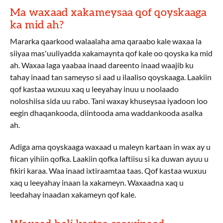
Ma waxaad xakameysaa qof qoyskaaga
ka mid ah?
Mararka qaarkood walaalaha ama qaraabo kale waxaa la
siiyaa mas'uuliyadda xakamaynta qof kale oo qoyska ka mid
ah. Waxaa laga yaabaa inaad dareento inaad waajib ku
tahay inaad tan sameyso si aad u ilaaliso qoyskaaga. Laakiin
qof kastaa wuxuu xaq u leeyahay inuu u noolaado
noloshiisa sida uu rabo. Tani waxay khuseysaa iyadoon loo
eegin dhaqankooda, diintooda ama waddankooda asalka
ah.
Adiga ama qoyskaaga waxaad u maleyn kartaan in wax ay u
fiican yihiin qofka. Laakiin qofka laftiisu si ka duwan ayuu u
fikiri karaa. Waa inaad ixtiraamtaa taas. Qof kastaa wuxuu
xaq u leeyahay inaan la xakameyn. Waxaadna xaq u
leedahay inaadan xakameyn qof kale.