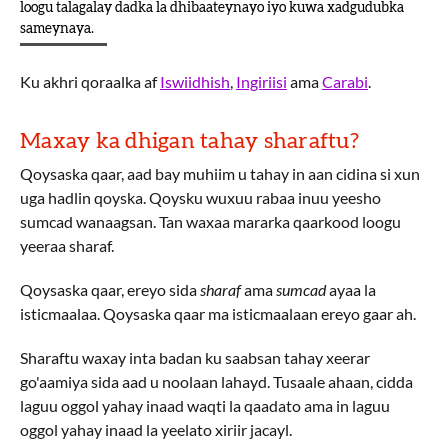
loogu talagalay dadka la dhibaateynayo iyo kuwa xadgudubka
sameynaya.
Ku akhri qoraalka af
Iswiidhish
,
Ingiriisi
ama
Carabi
.
Maxay ka dhigan tahay sharaftu?
Qoysaska qaar, aad bay muhiim u tahay in aan cidina si xun
uga hadlin qoyska. Qoysku wuxuu rabaa inuu yeesho
sumcad wanaagsan. Tan waxaa mararka qaarkood loogu
yeeraa sharaf.
Qoysaska qaar, ereyo sida
sharaf
ama
sumcad
ayaa la
isticmaalaa. Qoysaska qaar ma isticmaalaan ereyo gaar ah.
Sharaftu waxay inta badan ku saabsan tahay xeerar
go'aamiya sida aad u noolaan lahayd. Tusaale ahaan, cidda
laguu oggol yahay inaad waqti la qaadato ama in laguu
oggol yahay inaad la yeelato xiriir jacayl.