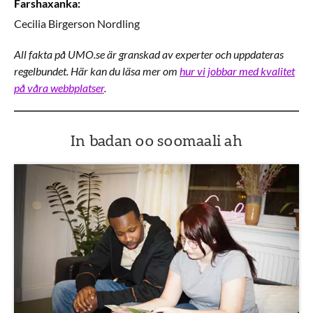
Farshaxanka
:
Cecilia
Birgerson Nordling
All fakta på UMO.se är granskad av experter och uppdateras
regelbundet. Här kan du läsa mer om
hur vi jobbar med kvalitet
på våra webbplatser
.
In badan oo soomaali ah