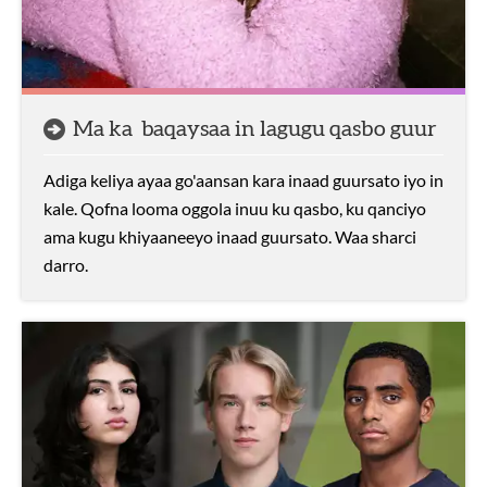
Ma ka baqaysaa in lagugu qasbo guur
Adiga keliya ayaa go'aansan kara inaad guursato iyo in
kale. Qofna looma oggola inuu ku qasbo, ku qanciyo
ama kugu khiyaaneeyo inaad guursato. Waa sharci
darro.