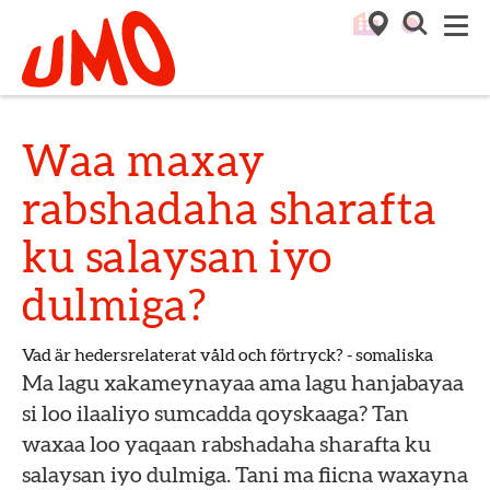
Till startsidan för Umo
M
Waa maxay
rabshadaha sharafta
ku salaysan iyo
dulmiga?
Vad är hedersrelaterat våld och förtryck? - somaliska
Ma lagu xakameynayaa ama lagu hanjabayaa
si loo ilaaliyo sumcadda qoyskaaga? Tan
waxaa loo yaqaan rabshadaha sharafta ku
salaysan iyo dulmiga. Tani ma fiicna waxayna