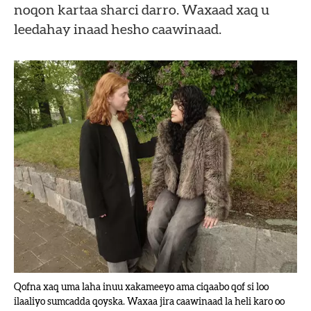
noqon kartaa sharci darro. Waxaad xaq u
leedahay inaad hesho caawinaad.
Qofna xaq uma laha inuu xakameeyo ama ciqaabo qof si loo
ilaaliyo sumcadda qoyska. Waxaa jira caawinaad la heli karo oo