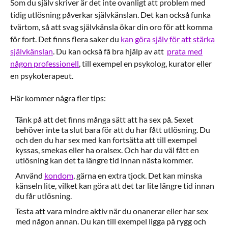
Som du själv skriver är det inte ovanligt att problem med
tidig utlösning påverkar självkänslan. Det kan också funka
tvärtom, så att svag självkänsla ökar din oro för att komma
för fort. Det finns flera saker du
kan göra själv för att stärka
självkänslan
. Du kan också få bra hjälp av att
prata med
någon professionell
, till exempel en psykolog, kurator eller
en psykoterapeut.
Här kommer några fler tips:
Tänk på att det finns många sätt att ha sex på. Sexet
behöver inte ta slut bara för att du har fått utlösning. Du
och den du har sex med kan fortsätta att till exempel
kyssas, smekas eller ha oralsex. Och har du väl fått en
utlösning kan det ta längre tid innan nästa kommer.
Använd
kondom
, gärna en extra tjock. Det kan minska
känseln lite, vilket kan göra att det tar lite längre tid innan
du får utlösning.
Testa att vara mindre aktiv när du onanerar eller har sex
med någon annan. Du kan till exempel ligga på rygg och