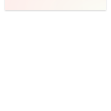
Det har varit riktigt pinsamt båda gångerna. Jag vet
inte riktigt vad jag ska göra.