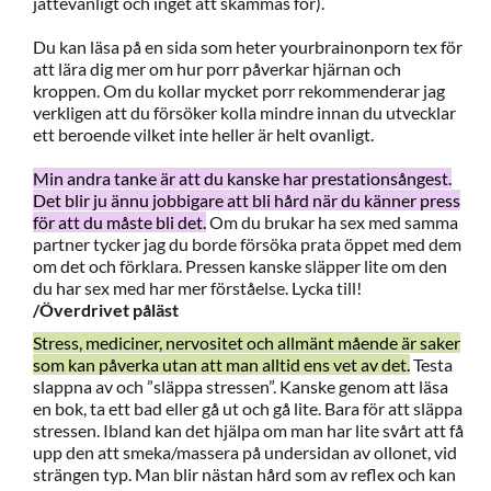
jättevanligt och inget att skämmas för).
Du kan läsa på en sida som heter yourbrainonporn tex för
att lära dig mer om hur porr påverkar hjärnan och
kroppen. Om du kollar mycket porr rekommenderar jag
verkligen att du försöker kolla mindre innan du utvecklar
ett beroende vilket inte heller är helt ovanligt.
Min andra tanke är att du kanske har prestationsångest.
Det blir ju ännu jobbigare att bli hård när du känner press
för att du måste bli det.
Om du brukar ha sex med samma
partner tycker jag du borde försöka prata öppet med dem
om det och förklara. Pressen kanske släpper lite om den
du har sex med har mer förståelse. Lycka till!
/Överdrivet påläst
Stress, mediciner, nervositet och allmänt mående är saker
som kan påverka utan att man alltid ens vet av det.
Testa
slappna av och ”släppa stressen”. Kanske genom att läsa
en bok, ta ett bad eller gå ut och gå lite. Bara för att släppa
stressen. Ibland kan det hjälpa om man har lite svårt att få
upp den att smeka/massera på undersidan av ollonet, vid
strängen typ. Man blir nästan hård som av reflex och kan