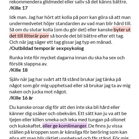
rekommendera glidmedel eller saliv så det känns bättre.
/Kille 17
Idk man. Jag har hört att kolla på porr kan göra så att man
undermedvetet höjer standarden av vad man blir hård till.
Så om du slutar kolla (om du gör det) eller kanske
byter ut
det till litterär porr
så borde det bli bättre efter ett tag.
Och när jag säger ett tag gissar jag typ en månad.
/Outbildad temporär sexpsykolog
Runka inte för mycket dagarna innan du ska ha sex och
försök slappna av.
/Kille 18
Själv när jag har svårt att få stånd brukar jag tänka på
något som gör mig upphetsad eller så brukar jag ta av mig
naken och jucka mot något.
/Kille 16 år
Du kanske oroar dig för att den inte ska bli hård eller
känner dig osäker och obekväm. Ett sätt kan ju va att be
tjejen eller killen smeka och leka med tungan på ollonet
och kukskaftet,
eller ge komlimanger.
De finns ju vissa
ställen på kroppen som är känsliga för beröring som kan
göra att man blir riktigt upphetsad och får stånd. För mig