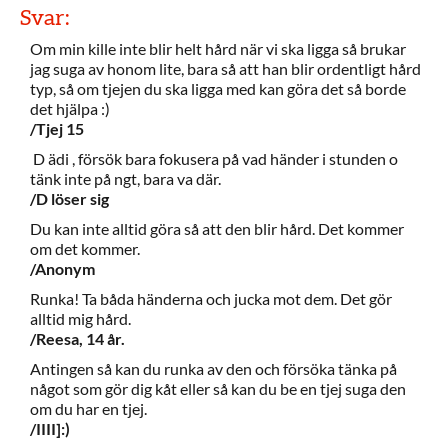
Svar:
Om min kille inte blir helt hård när vi ska ligga så brukar
jag suga av honom lite, bara så att han blir ordentligt hård
typ, så om tjejen du ska ligga med kan göra det så borde
det hjälpa :)
/Tjej 15
D ädi , försök bara fokusera på vad händer i stunden o
tänk inte på ngt, bara va där.
/D löser sig
Du kan inte alltid göra så att den blir hård. Det kommer
om det kommer.
/Anonym
Runka! Ta båda händerna och jucka mot dem. Det gör
alltid mig hård.
/Reesa, 14 år.
Antingen så kan du runka av den och försöka tänka på
något som gör dig kåt eller så kan du be en tjej suga den
om du har en tjej.
/IIII]:)