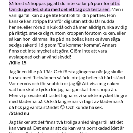
Så först så hoppas jag att du inte kollar på porr för ofta.
Om du gör det, sluta med det ett tag och testa sen.
Men i
vanliga fall kan du ge lite kontroll till din partner. Hon
kanske kan strippa framför dig utan att du får nudda
henne, eller röra din kuk då och då men alldrig runka av dig
på riktigt, smeka dig runtom kroppen förutom kuken, eller
så kan hon klämma lite på dina bollar, kanske även säga
sexiga saker till dig som "Du kommer komma". Annars
finns det inte mycket att göra. Glöm inte att vara
avslappnad och använd skydd!
/Kille 15
Jag är en kille på 13år. Och första gångerna när jag skulle
ha sex med flickvännen så fick inte jag heller så hårt stånd.
Var nervös och för snabb tror jag 😁 Att visa mig naken
vad hon skulle tycka för jag har ganska liten snopp än.
Men vi prövade att ta det lugnare, vi smekte mycket längre
med kläderna på. Också längre när vi tagit av kläderna så
då fick jag värsta ståndet 😉 Och kunde ha sex.
/Stånd nu
Jag tänker att det finns två troliga anledningar till att det
kan vara så. Det ena är att du kan vara porrskadad (det är