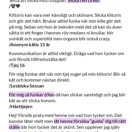
Testa att slicka inuti snippan.
Slicka i en cirkel!
/🐻💜
Klitoris kan vara mer känsligt och skönare. Slicka klitoris
och gör det hårt. Brukar alltid funka när min kille gör det
på mig. Sedan om hon är bekväm med det så kan du även
sätta in ett finger i hennes röv medans ni knullar, blir
svinkåt och superblöt men orgasm blir också crazy.
/Anonym kåtis 15 år
Kommunikation är alltid viktigt. Dråga vad hon tycker om
och försök tillfredsställa det!
/Tjej 16
För mig funkar det när min tjej suger på min klitoris! Blir så
kåt och kommer nästan direkt.
/Lesbiska Sessan
För mig så funkar 69an
då han slickar samtidigt och jag blir
kåt av att slicka honom.
/Hästtjejen
Hej! Försök prata med henne om vad hon tycker om. Det
kanske låter stelt men
låt henne försöka ”guida” dig till rätt
ställe
där hon tycker det är skönt. Sen upplever jag själv