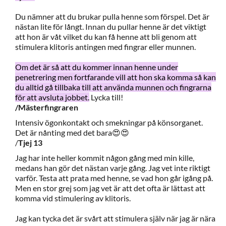
Du nämner att du brukar pulla henne som förspel. Det är
nästan lite för långt. Innan du pullar henne är det viktigt
att hon är våt vilket du kan få henne att bli genom att
stimulera klitoris antingen med fingrar eller munnen.
Om det är så att du kommer innan henne under
penetrering men fortfarande vill att hon ska komma så kan
du alltid gå tillbaka till att använda munnen och fingrarna
för att avsluta jobbet.
Lycka till!
/Mästerfingraren
Intensiv ögonkontakt och smekningar på könsorganet.
Det är nånting med det bara😍😍
/
Tjej 13
Jag har inte heller kommit någon gång med min kille,
medans han gör det nästan varje gång. Jag vet inte riktigt
varför. Testa att prata med henne, se vad hon går igång på.
Men en stor grej som jag vet är att det ofta är lättast att
komma vid stimulering av klitoris.
Jag kan tycka det är svårt att stimulera själv när jag är nära