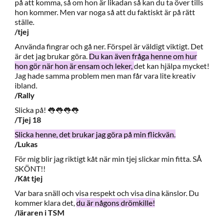
på att komma, så om hon är likadan så kan du ta över tills
hon kommer. Men var noga så att du faktiskt är på rätt
ställe.
/tjej
Använda fingrar och gå ner. Förspel är väldigt viktigt. Det
är det jag brukar göra.
Du kan även fråga henne om hur
hon gör när hon är ensam och leker,
det kan hjälpa mycket!
Jag hade samma problem men man får vara lite kreativ
ibland.
/Rally
Slicka på! 👅👅👅👅
/Tjej 18
Slicka henne, det brukar jag göra på min flickvän.
/Lukas
För mig blir jag riktigt kåt när min tjej slickar min fitta. SÅ
SKÖNT!!
/Kåt tjej
Var bara snäll och visa respekt och visa dina känslor. Du
kommer klara det,
du är någons drömkille!
/läraren i TSM