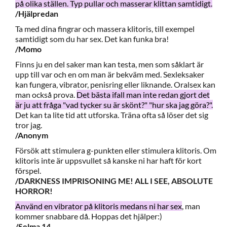
på olika ställen. Typ pullar och masserar klittan samtidigt.
/Hjälpredan
Ta med dina fingrar och massera klitoris, till exempel
samtidigt som du har sex. Det kan funka bra!
/Momo
Finns ju en del saker man kan testa, men som såklart är
upp till var och en om man är bekväm med. Sexleksaker
kan fungera, vibrator, penisring eller liknande. Oralsex kan
man också prova.
Det bästa ifall man inte redan gjort det
är ju att fråga "vad tycker su är skönt?" "hur ska jag göra?".
Det kan ta lite tid att utforska. Träna ofta så löser det sig
tror jag.
/Anonym
Försök att stimulera g-punkten eller stimulera klitoris. Om
klitoris inte är uppsvullet så kanske ni har haft för kort
förspel.
/DARKNESS IMPRISONING ME! ALL I SEE, ABSOLUTE
HORROR!
Använd en vibrator på klitoris medans ni har sex
, man
kommer snabbare då. Hoppas det hjälper:)
/Selma 14