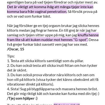
egentligen bara på vad tjejen föredrar och njuter mest av.
Det är viktigt att komma ihåg att många tjejer inte kan
komma bara från vaginal penetration.
Så försök prova på
och se vad som funkar bäst.
När jag försöker ge en tjej orgasm brukar jag slicka hennes
klitoris medan jag fingrar henne. En till grej är när jag har
samlag och tjejen sitter uppe på mig, kan jag
knuffa henne
fram lite så att kuken nuddar mot hennes ”G-spot”.
Dessa
två grejer funkar bäst oavsett vem jag har sex med.
/Oscar, 15
Tips:
1. Testa att slicka klitoris samtidigt som du pillar.
2. Du kan också testa att slicka inuti fittan om hon tycker
det är skönt.
3. Du kan också prova vibrator nära klitoris och sen om
hon vill på klitoris (vissa tycker det känns obekvämt att få
vibrationer direkt på klitoris).
4. Sista! Sug på blygdläpparna och massera hennes bröst.
Det gör mig riktigt kåt och kanske kan funka med din tjej :)
/Tjej som hjälper :)