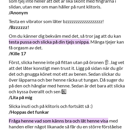
som tjej inte heller att det är lika skönt med fingrarna i
slidan, utan mer om man håller på runt klitoris.
/Anonym
Testa en vibrator som låter bzzzzzzzzzzzzzzzzzz!
/Bzzzzzz!
Om du känner dig bekväm med det, så tror jag att du kan
testa pussa och slicka på din tjejs snippa.
Många tjejer kan
få orgasm av det.
/Kille 17
Först, slicka henne inte på fittan utan på öronen 👂. Jag vet
att det låter konstigt men trust it. Ligg på sidan när du gör
det och gnugga könet mot ett av benen. Sedan slickar du
över läpparna och ber henne räcka ut tungan. Då suger du
på den och hånglar med henne. Sedan är det bara att slicka
och kyssa överallt och sen 6️⃣
/Lita på mig
Slicka inuti och på klitoris och fortsätt så :)
/Hoppas det funkar
Fråga henne vad som känns bra och låt henne visa
med
handen eller något likanade så får du en större förståelse