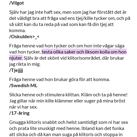
/Vilgot
Själv har jag inte haft sex, men som jag har förstått det är
det väldigt bra att fråga vad ens tjej/kille tycker om, och på
så sätt kan du ta reda på vad som kan få din tjej att
komma.
/Oskulden>_<
Fråga henne vad hon tycker och om hon inte vågar säga
vad hon tycker,
testa olika saker och liksom kolla om hon
njuter.
Själv är det skönt vid klitorisområdet, där brukar
jag rikta in mig.
/Tjejjjj
Fråga henne vad hon brukar göra för att komma.
/Swedish ML
Slicka henne och stimulera klittan. Kläm och ta på henne!
Jag gillar när min kille klämmer eller suger på mina bröst
när vi har sex.
/17-åring
Gnugga klitoris snabbt och helst samtidigt som ni har sex
och prata lite snuskigt med henne. Ibland kan det funka
att slicka och då kan man suga på klitoris och stoppa in