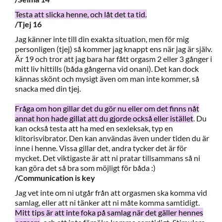
Testa att slicka henne, och låt det ta tid.
/Tjej 16
Jag känner inte till din exakta situation, men för mig
personligen (tjej) så kommer jag knappt ens när jag är själv.
Är 19 och tror att jag bara har fått orgasm 2 eller 3 gånger i
mitt liv hittills (båda gångerna vid onani). Det kan dock
kännas skönt och mysigt även om man inte kommer, så
snacka med din tjej.
Fråga om hon gillar det du gör nu eller om det finns nåt
annat hon hade gillat att du gjorde också eller istället
. Du
kan också testa att ha med en sexleksak, typ en
klitorisvibrator. Den kan användas även under tiden du är
inne i henne. Vissa gillar det, andra tycker det är för
mycket. Det viktigaste är att ni pratar tillsammans så ni
kan göra det så bra som möjligt för båda :)
/Communication is key
Jag vet inte om ni utgår från att orgasmen ska komma vid
samlag, eller att ni tänker att ni måte komma samtidigt.
Mitt tips är att inte foka på samlag när det gäller hennes