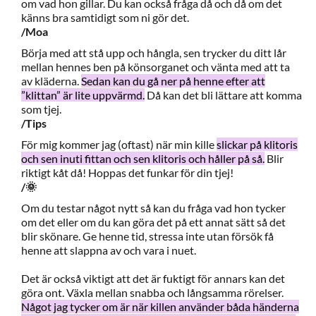
om vad hon gillar. Du kan också fråga då och då om det
känns bra samtidigt som ni gör det.
/Moa
Börja med att stå upp och hångla, sen trycker du ditt lår
mellan hennes ben på könsorganet och vänta med att ta
av kläderna.
Sedan kan du gå ner på henne efter att
”klittan” är lite uppvärmd.
Då kan det bli lättare att komma
som tjej.
/Tips
För mig kommer jag (oftast) när min kille
slickar på klitoris
och sen inuti fittan och sen klitoris och håller på så.
Blir
riktigt kåt då! Hoppas det funkar för din tjej!
/🌞
Om du testar något nytt så kan du fråga vad hon tycker
om det eller om du kan göra det på ett annat sätt så det
blir skönare. Ge henne tid, stressa inte utan försök få
henne att slappna av och vara i nuet.
Det är också viktigt att det är fuktigt för annars kan det
göra ont. Växla mellan snabba och långsamma rörelser.
Något jag tycker om är när killen använder båda händerna