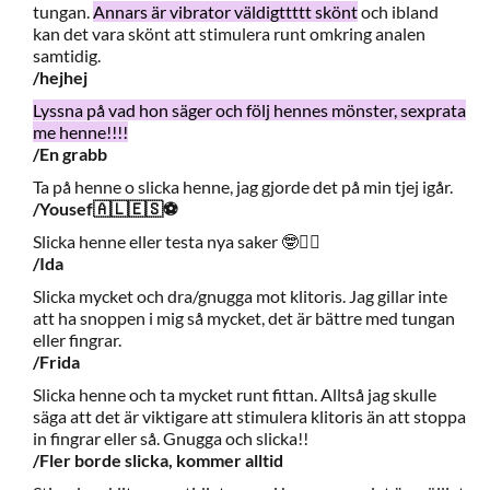
tungan.
Annars är vibrator väldigttttt skönt
och ibland
kan det vara skönt att stimulera runt omkring analen
samtidig.
/hejhej
Lyssna på vad hon säger och följ hennes mönster, sexprata
me henne!!!!
/En grabb
Ta på henne o slicka henne, jag gjorde det på min tjej igår.
/Yousef🇦🇱🇪🇸⚽️
Slicka henne eller testa nya saker 🤓☝🏽
/Ida
Slicka mycket och dra/gnugga mot klitoris. Jag gillar inte
att ha snoppen i mig så mycket, det är bättre med tungan
eller fingrar.
/Frida
Slicka henne och ta mycket runt fittan. Alltså jag skulle
säga att det är viktigare att stimulera klitoris än att stoppa
in fingrar eller så. Gnugga och slicka!!
/Fler borde slicka, kommer alltid