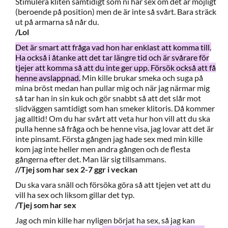
Stimulera kliten samtidigt som ni har sex om det är möjligt
(beroende på position) men de är inte så svårt. Bara sträck
ut på armarna så når du.
/Lol
Det är smart att fråga vad hon har enklast att komma till.
Ha också i åtanke att det tar längre tid och är svårare för
tjejer att komma så att du inte ger upp. Försök också att få
henne avslappnad.
Min kille brukar smeka och suga på
mina bröst medan han pullar mig och när jag närmar mig
så tar han in sin kuk och gör snabbt så att det slår mot
slidväggen samtidigt som han smeker klitoris. Då kommer
jag alltid! Om du har svårt att veta hur hon vill att du ska
pulla henne så fråga och be henne visa, jag lovar att det är
inte pinsamt. Första gången jag hade sex med min kille
kom jag inte heller men andra gången och de flesta
gångerna efter det. Man lär sig tillsammans.
//Tjej som har sex 2-7 ggr i veckan
Du ska vara snäll och försöka göra så att tjejen vet att du
vill ha sex och liksom gillar det typ.
/Tjej som har sex
Jag och min kille har nyligen börjat ha sex, så jag kan