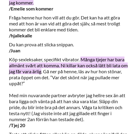
jag kommer.
/Emelie som kommer
Fråga henne hur hon vill att du gör. Det kan ha att göra
med att hon är van vid att göra det själv, så mest troligt
kommer det bli enklare med tiden.
/hjallekalle
Du kan prova att slicka snippan.
/Juan
Köp sexleksaker, specifikt vibrator.
Många tjejer har bara
allmänt svårt att komma. Ni killar kan också lätt bli lata om
jag får vara ärlig
. Gå ner på henne, läs av hur hon stönar,
prata öppet om det. ”Var det skönt när jag pullade mer
uppåt?”
Med min nuvarande partner avbryter jag hellre sex än att
bara ligga och vänta på att han ska vara klar. Släpp din
pride, du blir inte bra på det annars. Våga ta kritiken och
testa nytt! (Jag visste inte att jag gillade ett finger i
nummer 2an förrän han testade det).
/Tjej 20