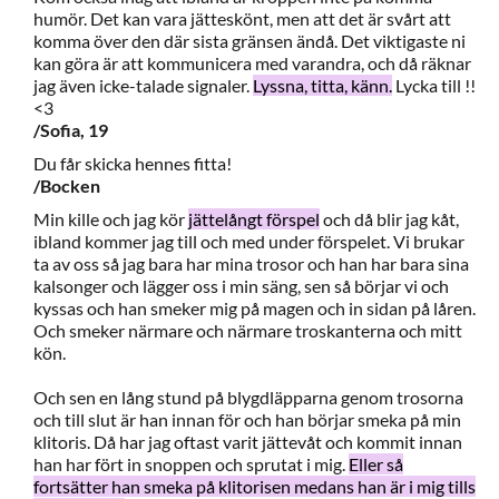
humör. Det kan vara jätteskönt, men att det är svårt att
komma över den där sista gränsen ändå. Det viktigaste ni
kan göra är att kommunicera med varandra, och då räknar
jag även icke-talade signaler.
Lyssna, titta, känn.
Lycka till !!
<3
/Sofia, 19
Du får skicka hennes fitta!
/Bocken
Min kille och jag kör
jättelångt förspel
och då blir jag kåt,
ibland kommer jag till och med under förspelet. Vi brukar
ta av oss så jag bara har mina trosor och han har bara sina
kalsonger och lägger oss i min säng, sen så börjar vi och
kyssas och han smeker mig på magen och in sidan på låren.
Och smeker närmare och närmare troskanterna och mitt
kön.
Och sen en lång stund på blygdläpparna genom trosorna
och till slut är han innan för och han börjar smeka på min
klitoris. Då har jag oftast varit jättevåt och kommit innan
han har fört in snoppen och sprutat i mig.
Eller så
fortsätter han smeka på klitorisen medans han är i mig tills