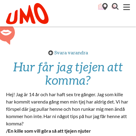
Till startsidan för Umo
M
Svara varandra
Hur får jag tjejen att
komma?
Hej! Jag är 14 år och har haft sex tre gånger. Jag som kille
har kommit varenda gång men min tjej har aldrig det. Vi har
förspel där jag pullar henne och hon runkar mig men ändå
kommer hon inte. Har ni något tips på hur jag får henne att
komma?
/En kille som vill göra så att tjejen njuter