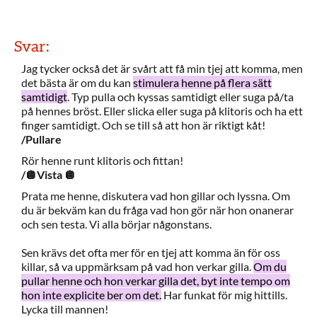
Svar:
Jag tycker också det är svårt att få min tjej att komma, men
det bästa är om du kan
stimulera henne på flera sätt
samtidigt
. Typ pulla och kyssas samtidigt eller suga på/ta
på hennes bröst. Eller slicka eller suga på klitoris och ha ett
finger samtidigt. Och se till så att hon är riktigt kåt!
/Pullare
Rör henne runt klitoris och fittan!
/🪩Vista 🪩
Prata me henne, diskutera vad hon gillar och lyssna. Om
du är bekväm kan du fråga vad hon gör när hon onanerar
och sen testa. Vi alla börjar någonstans.
Sen krävs det ofta mer för en tjej att komma än för oss
killar, så va uppmärksam på vad hon verkar gilla.
Om du
pullar henne och hon verkar gilla det, byt inte tempo om
hon inte explicite ber om det.
Har funkat för mig hittills.
Lycka till mannen!