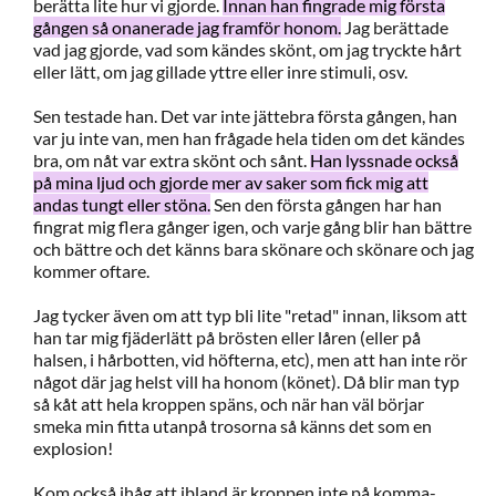
berätta lite hur vi gjorde.
Innan han fingrade mig första
gången så onanerade jag framför honom.
Jag berättade
vad jag gjorde, vad som kändes skönt, om jag tryckte hårt
eller lätt, om jag gillade yttre eller inre stimuli, osv.
Sen testade han. Det var inte jättebra första gången, han
var ju inte van, men han frågade hela tiden om det kändes
bra, om nåt var extra skönt och sånt.
Han lyssnade också
på mina ljud och gjorde mer av saker som fick mig att
andas tungt eller stöna.
Sen den första gången har han
fingrat mig flera gånger igen, och varje gång blir han bättre
och bättre och det känns bara skönare och skönare och jag
kommer oftare.
Jag tycker även om att typ bli lite "retad" innan, liksom att
han tar mig fjäderlätt på brösten eller låren (eller på
halsen, i hårbotten, vid höfterna, etc), men att han inte rör
något där jag helst vill ha honom (könet). Då blir man typ
så kåt att hela kroppen späns, och när han väl börjar
smeka min fitta utanpå trosorna så känns det som en
explosion!
Kom också ihåg att ibland är kroppen inte på komma-