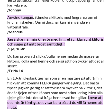
Testa att slicka fittan eller köp en dildo, pluspoäng ifall den
kan vibrera.
/Johnny
Använd tungan
. Stimulera klitoris med fingrarna om ni
knullar i skeden. Om ni duschar kan ni använda en
vattenstråle.
/Mandus
Jag älskar när min kille rör med fingret i cirklar runt klitoris
och suger på mitt bröst samtidigt!!
/Tjej 18 år
Du kan prova att slicka/pulla henne medan du masserar
klitoris. Kolla med henne och se så att hon tycker att det är
skönt.
/Frida 14
En 18-årig lesbisk tjej här som är en mästare på att få min
flickvän att komma FLERA gånger varje gång. Det bästa
tipset jag kan ge dig är att fokusera mycket på klitoris, det
är där tjejen oftast känner som mest stimulering. Men alla
tjejer gillar inte det så fråga henne vad hon gillar.
Lovar att
det inte är töntigt, det visar bara på att du vill få henne att
njuta.