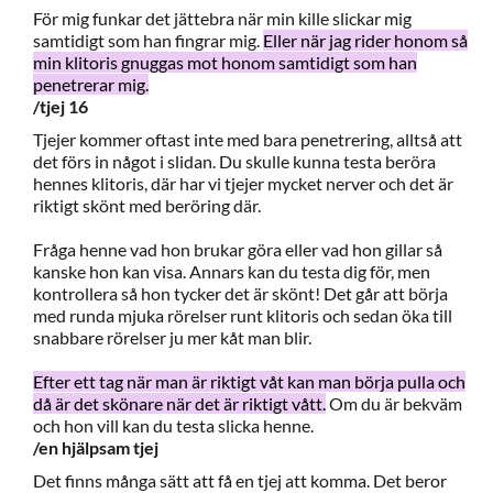
För mig funkar det jättebra när min kille slickar mig
samtidigt som han fingrar mig.
Eller när jag rider honom så
min klitoris gnuggas mot honom samtidigt som han
penetrerar mig.
/tjej 16
Tjejer kommer oftast inte med bara penetrering, alltså att
det förs in något i slidan. Du skulle kunna testa beröra
hennes klitoris, där har vi tjejer mycket nerver och det är
riktigt skönt med beröring där.
Fråga henne vad hon brukar göra eller vad hon gillar så
kanske hon kan visa. Annars kan du testa dig för, men
kontrollera så hon tycker det är skönt! Det går att börja
med runda mjuka rörelser runt klitoris och sedan öka till
snabbare rörelser ju mer kåt man blir.
Efter ett tag när man är riktigt våt kan man börja pulla och
då är det skönare när det är riktigt vått.
Om du är bekväm
och hon vill kan du testa slicka henne.
/en hjälpsam tjej
Det finns många sätt att få en tjej att komma. Det beror