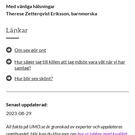
Med vänliga hälsningar
Therese Zetterqvist Eriksson, barnmorska
Länkar
Om sex gör ont
Hur säger jag till killen att jag måste vara våt när vi har
samlag?
Hur blir sex skönt?
Senast uppdaterad
:
2023-08-29
All fakta på UMO.se är granskad av experter och uppdateras
regelbundet. Här kan du läsa mer om
hur vi jobbar med kvalitet