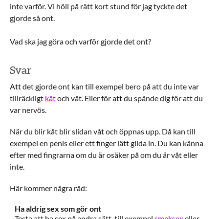
inte varför. Vi höll på rätt kort stund för jag tyckte det
gjorde så ont.
Vad ska jag göra och varför gjorde det ont?
Svar
Att det gjorde ont kan till exempel bero på att du inte var
tillräckligt
kåt
och våt. Eller för att du spände dig för att du
var nervös.
När du blir kåt blir slidan våt och öppnas upp. Då kan till
exempel en penis eller ett finger lätt glida in. Du kan känna
efter med fingrarna om du är osäker på om du är våt eller
inte.
Här kommer några råd:
Ha aldrig sex som gör ont
Testa att ha sex på andra sätt, till exempel
smeksex
eller