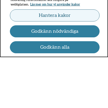
nödvändig funktionalitet ska fungera på
webbplatsen.
Läs mer om hur vi använder kakor
Hantera kakor
Godkänn nödvändiga
Godkänn alla
UMO.se - om sex, hälsa och
relationer
UMO är en webbplats för alla som är mellan 13 och 25 år.