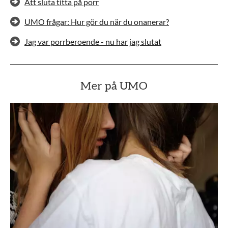
Att sluta titta på porr
UMO frågar: Hur gör du när du onanerar?
Jag var porrberoende - nu har jag slutat
Mer på UMO