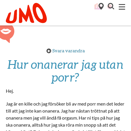
Till startsidan för Umo
M
Svara varandra
Hur onanerar jag utan
porr?
Hej.
Jag är en kille och jag försöker bli av med porr men det leder
till att jag inte kan onanera. Jag har nästan tröttnat på att
onanera men jag vill ändå få orgasm. Har ni tips på hur jag
ska onanera, alltså hur jag ska röra min snopp så att det