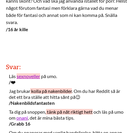
känns skönt? Och vad ska jag använda istället för porr. Helst
något förutom fantasi men förklara gärna vad du menar
både för fantasi och annat som ni kan komma på. Snälla
svara.
/16 år kille
Svar:
Läs
sexnoveller
på umo.
/❤️
Jag brukar
kolla på nakenbilder
. Om du har Reddit så är
det ett bra ställe att hitta sånt på😉
/Nakenbildsfantasten
Ta dig på snoppen,
tänk på nåt riktigt hett
och läs på umo
om
onani
, det är mina bästa tips.
/Grabb 16
Om du onanerar med vanlig handrörelse, hitta en annan