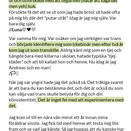
ut och utforskade med att tejpa min (hatar att säga det
men yeh) kuk.
Försökte få det att se ut som jag hade bröst så hade ofta
på mig bh där det "putar utåt". Idag är jag mig själv. Var
bara dig själv.
//Luna
💛🖤💛
Var samma för mig. Var osäker om jag verkligen var trans
och
började identifiera mig som ickebinär men efter två år
kom jag ut som transkille.
Aldrig känt mig som en tjej och
hängde bara med killarna i skolan, hatade typiska "tjej
kläder" och att bli kallad hon och henne. Nu idag är jag
Andreas och en man!
/🏳️‍⚧️
När jag var yngre hade jag det också så. Det tråkiga svaret
är att bara du kan bestämma det, och det är också du som
kan välja vad trans skulle betyda för dig och din
könsidentitet.
Det är inget fel med att experimentera med
det.
Jag kom ut till en nära vän minst ett år innan mina
föräldrar visste. Jag fick tid med henne att testa mig lite
fram och se vad jag kände. Så jag hoppas att du kanske har