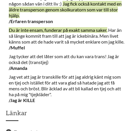
någon sådan vän i ditt liv :)
Jag fick också kontakt med en
äldre transperson genom skolkuratorn som var till stor
hjälp.
/Erfaren transperson
Du är inte ensam, funderar på exakt samma saker.
Har än
så länge kommit fram till att jag är ickebinära. Men livet
känns som att de hade varit så mycket enklare om jag kille.
/Muffel
Jag tycker att det låter som att du kan vara trans! Jag är
också det (transtjej)
/Amanda
Jag vet att jag är transkille för att jag aldrig känt mig som
en tjej och istället för att vara glad så hatade jag att få
mens och bröst. Blir äcklad av att bli kallad en tjej och att
ha på mig "tjejkläder".
/Jag är KILLE
Länkar