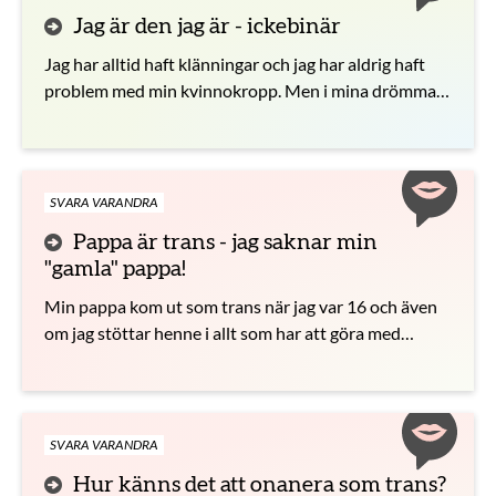
Jag är den jag är - ickebinär
Jag har alltid haft klänningar och jag har aldrig haft
problem med min kvinnokropp. Men i mina drömmar
är jag man. Om jag gör något sexuellt så kan jag liksom
inte onanera för att jag tycker att det är för
obehagligt. Jag drömmer om min penis. Jag gillar mina
bröst men jag vill liksom inte visa mer än så för min
SVARA VARANDRA
partner. Min mamma säger att jag borde identifiera
Pappa är trans - jag saknar min
mig som ickebinär, vilket är något som jag alltid har
"gamla" pappa!
gjort när jag sagt att jag är jag.
Min pappa kom ut som trans när jag var 16 och även
om jag stöttar henne i allt som har att göra med
hennes könstillhörighet saknar jag den hon var förut.
Hon blev som en ny person litegrann.
SVARA VARANDRA
Hur känns det att onanera som trans?