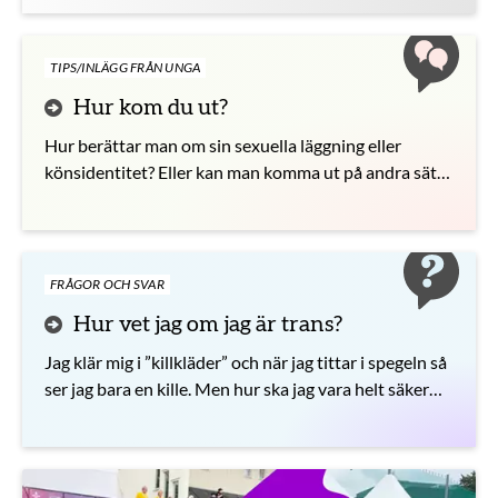
TIPS/INLÄGG FRÅN UNGA
Hur kom du ut?
Hur berättar man om sin sexuella läggning eller
könsidentitet? Eller kan man komma ut på andra sätt?
Ge dina tips eller ta del av andras berättelser.
FRÅGOR OCH SVAR
Hur vet jag om jag är trans?
Jag klär mig i ”killkläder” och när jag tittar i spegeln så
ser jag bara en kille. Men hur ska jag vara helt säker
liksom?