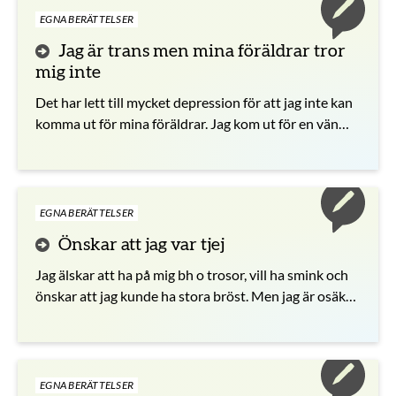
EGNA BERÄTTELSER
Jag är trans men mina föräldrar tror
mig inte
Det har lett till mycket depression för att jag inte kan
komma ut för mina föräldrar. Jag kom ut för en vän
nyligen som är 18 och är bisexuell, han förstod mig
och stöttade mig.
EGNA BERÄTTELSER
Önskar att jag var tjej
Jag älskar att ha på mig bh o trosor, vill ha smink och
önskar att jag kunde ha stora bröst. Men jag är osäker
på om jag verkligen vill gå igenom en transition.
EGNA BERÄTTELSER