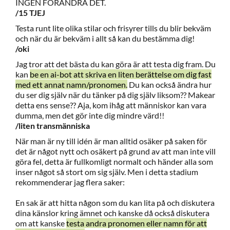
INGEN FÖRÄNDRA DET.
/15 TJEJ
Testa runt lite olika stilar och frisyrer tills du blir bekväm
och när du är bekväm i allt så kan du bestämma dig!
/oki
Jag tror att det bästa du kan göra är att testa dig fram. Du
kan
be en ai-bot att skriva en liten berättelse om dig fast
med ett annat namn/pronomen.
Du kan också ändra hur
du ser dig själv när du tänker på dig själv liksom?? Makear
detta ens sense?? Aja, kom ihåg att människor kan vara
dumma, men det gör inte dig mindre värd!!
/liten transmänniska
När man är ny till idén är man alltid osäker på saken för
det är något nytt och osäkert på grund av att man inte vill
göra fel, detta är fullkomligt normalt och händer alla som
inser något så stort om sig själv. Men i detta stadium
rekommenderar jag flera saker:
En sak är att hitta någon som du kan lita på och diskutera
dina känslor kring ämnet och kanske då också diskutera
om att kanske
testa andra pronomen eller namn för att