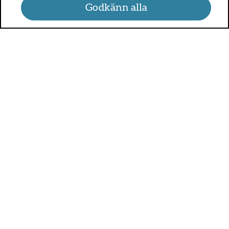
Godkänn alla
UMO.se - om sex, hälsa och
relationer
UMO är en webbplats för alla som är mellan 13 och 25 år.
På UMO.se kan du få kunskap om kroppen, sex, relationer,
psykisk hälsa, alkohol och droger, självkänsla och mycket
annat.
Sveriges alla regioner är med och betalar för UMO.