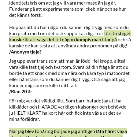
identitetskris om att jag vill vara mer masc än jag är.
Funderar på att experimentera som ickebinär och se hur
det känns först.
Hoppas att du har någon du känner dig trygg med som du
kan prata med om det och supportar dig. Tror
första steget
kanske är att säga det till någon kompis man litar på
och så
kanske de kan testa att använda andra pronomen på dig!
/Anonym tjeja?
Jag upplever trans som att man är född i fel kropp, alltså
vara kille fast tjej och tvärtom. Svara på din fråga är att du
borde ta ett snack med dina nära och kära typ i matbordet
eller nånstans som du känner dig trygg. Och säga att jag
känner mig som en kille i ditt fall.
/Rian 20 år
För mig var det väldigt lätt. Som barn hatade jag att ha
killkläder och HATADE verkligen kalsonger och behövde
ju HELT KLART ha kort hår och fick inte växa ut det av
mina föräldrar.
När jag blev tonåring började jag äntligen låta håret växa