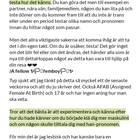
testa hur det känns.
Du kan göra det men till exempel en
partner, nära vän, familjemedlem, någon du kan lita på och
inte dömer om du kommer fram till att du inte är trans
eller under en period testar olika namn och pronomen
innan du hittar något som passar.
Men det allra viktigaste sakerna att komma ihåg är att ta
det i din egen takt. Om du är osäker, testa! Det gör inget
om det blir fel eller om det ändras, det händer alla som är
nya till dettaHoppas något av detta kan vara till hjälp på
din resa ❤️❤️
/A fellow ✨🏳️‍⚧️femboy🏳️‍⚧️✨
Typ sjukt att jag tänkt på detta så mycket ett de senaste
veckorna och att du ju skriver det. Också AFAB (Assigned
Female At Birth) och 17 år och har ingen aning hur man
ska veta.
Tror att det bästa är att experimentera och känna efter
hur du hade känner om du började klä dig mer maskulint
och om någon skulle tilltala dig med han-pronomen.
För min del är jag lesbisk och har kanske bara en