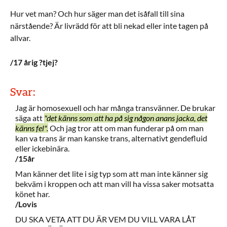
Hur vet man? Och hur säger man det isåfall till sina
närstående? Är livrädd för att bli nekad eller inte tagen på
allvar.
/17 årig ?tjej?
Svar:
Jag är homosexuell och har många transvänner. De brukar
säga att
"det känns som att ha på sig någon anans jacka, det
känns fel".
Och jag tror att om man funderar på om man
kan va trans är man kanske trans, alternativt gendefluid
eller ickebinära.
/15år
Man känner det lite i sig typ som att man inte känner sig
bekväm i kroppen och att man vill ha vissa saker motsatta
könet har.
/Lovis
DU SKA VETA ATT DU ÄR VEM DU VILL VARA LÅT