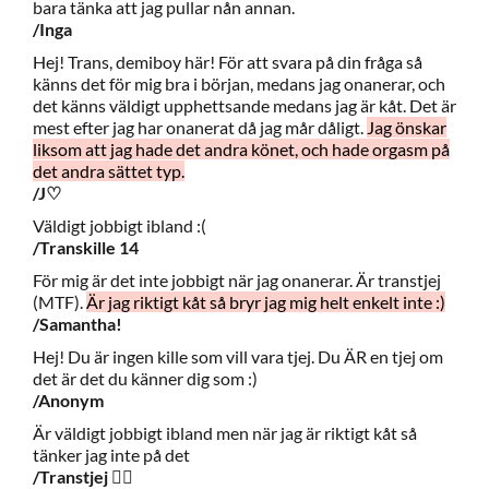
bara tänka att jag pullar nån annan.
/Inga
Hej! Trans, demiboy här! För att svara på din fråga så
känns det för mig bra i början, medans jag onanerar, och
det känns väldigt upphettsande medans jag är kåt. Det är
mest efter jag har onanerat då jag mår dåligt.
Jag önskar
liksom att jag hade det andra könet, och hade orgasm på
det andra sättet typ.
/J
♡
Väldigt jobbigt ibland :(
/Transkille 14
För mig är det inte jobbigt när jag onanerar. Är transtjej
(MTF).
Är jag riktigt kåt så bryr jag mig helt enkelt inte :)
/Samantha!
Hej! Du är ingen kille som vill vara tjej. Du ÄR en tjej om
det är det du känner dig som :)
/
Anonym
Är väldigt jobbigt ibland men när jag är riktigt kåt så
tänker jag inte på det
/Transtjej
👌🏻