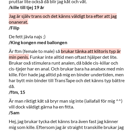
pruttar lite också då blir jag kåt och våt.
/kille till tjej 19 år
Jag är själv trans och det känns väldigt bra efter att jag
onanerat.
/Filip
De fett jävla najs ;)
/King kongen med ballongen
Är ftm (female to male) så
brukar tänka att klitoris typ är
min penis.
Funkar inte alltid men oftast hjälper det lite.
Brukar oxå stimulera runt analen, då både cis-killar och
cis-tjejer har en anal. Och brukar bara ha analsex med min
kille. Förr hade jag alltid på mig en binder undertiden, men
har bytt min binder till TransTape och det känns typ bättre
då.
/ftm, 15
Är man riktigt kåt så bryr man sig inte (iallafall för mig ^^)
vill dock väldigt gärna ha en fitta.
/Sam
Hej, jag brukar tycka det känns bra även fast jag känner
mig som kille. Eftersom jag är straight transkille brukar jag