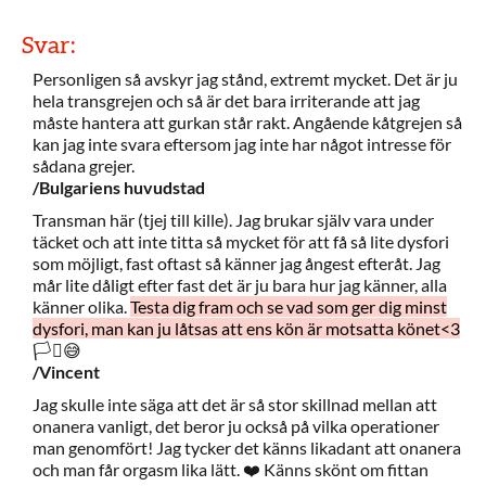
Svar:
Personligen så avskyr jag stånd, extremt mycket. Det är ju
hela transgrejen och så är det bara irriterande att jag
måste hantera att gurkan står rakt. Angående kåtgrejen så
kan jag inte svara eftersom jag inte har något intresse för
sådana grejer.
/Bulgariens huvudstad
Transman här (tjej till kille). Jag brukar själv vara under
täcket och att inte titta så mycket för att få så lite dysfori
som möjligt, fast oftast så känner jag ångest efteråt. Jag
mår lite dåligt efter fast det är ju bara hur jag känner, alla
känner olika.
Testa dig fram och se vad som ger dig minst
dysfori, man kan ju låtsas att ens kön är motsatta könet<3
🏳️‍⚧️😅
/Vincent
Jag skulle inte säga att det är så stor skillnad mellan att
onanera vanligt, det beror ju också på vilka operationer
man genomfört! Jag tycker det känns likadant att onanera
och man får orgasm lika lätt. ❤️ Känns skönt om fittan