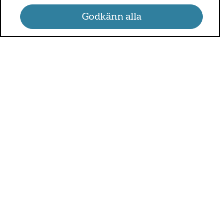
Godkänn alla
UMO.se - om sex, hälsa och
relationer
UMO är en webbplats för alla som är mellan 13 och 25 år.
På UMO.se kan du få kunskap om kroppen, sex, relationer,
psykisk hälsa, alkohol och droger, självkänsla och mycket
annat.
Sveriges alla regioner är med och betalar för UMO.