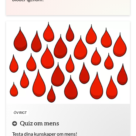
ÖVRIGT
Quiz om mens
Testa dina kunskaper om mens!