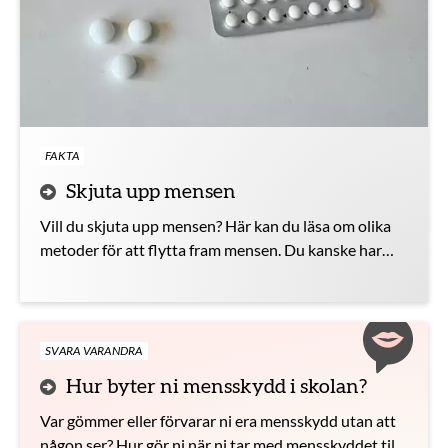
FAKTA
Skjuta upp mensen
Vill du skjuta upp mensen? Här kan du läsa om olika
metoder för att flytta fram mensen. Du kanske har
något planerat och skulle föredra att inte behöva
tänka på mensen just då.
SVARA VARANDRA
Hur byter ni mensskydd i skolan?
Var gömmer eller förvarar ni era mensskydd utan att
någon ser? Hur gör ni när ni tar med mensskyddet till