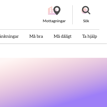
Mottagningar
Sök
änkningar
Må bra
Må dåligt
Ta hjälp