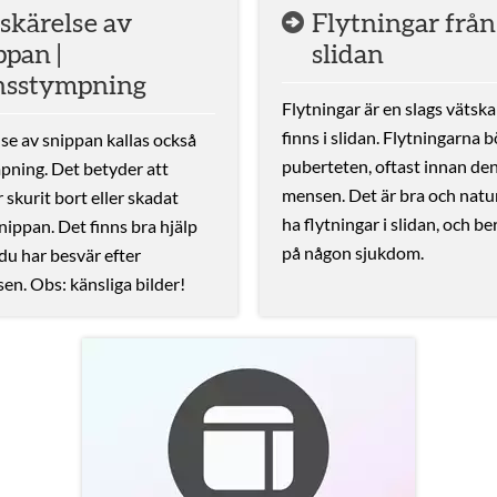
kärelse av
Flytningar från
ppan |
slidan
nsstympning
Flytningar är en slags vätsk
finns i slidan. Flytningarna bö
e av snippan kallas också
puberteten, oftast innan den
ning. Det betyder att
mensen. Det är bra och natur
 skurit bort eller skadat
ha flytningar i slidan, och be
nippan. Det finns bra hjälp
på någon sjukdom.
 du har besvär efter
en. Obs: känsliga bilder!