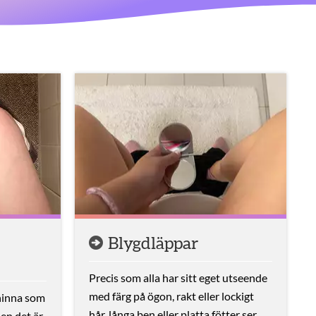
Blygdläppar
Precis som alla har sitt eget utseende
med färg på ögon, rakt eller lockigt
 hinna som
hår, långa ben eller platta fötter ser
Men det är