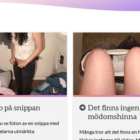
o på snippan
Det finns ingen
mödomshinna
u se foton av en snippa med
delarna utmärkta.
Många tror att det finns en
täcker ingången till slidan. 