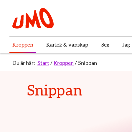
Till startsidan för Umo
Kroppen
Kärlek & vänskap
Sex
Jag
Du är här:
Start
Kroppen
Snippan
Snippan