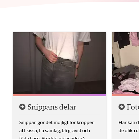
Aktuella artiklar
Snippans delar
Fot
Snippan gör det möjligt för kroppen
Här kan d
att kissa, ha samlag, bli gravid och
de olika 
föda barn. Storlek, utseende på