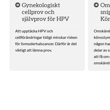
Gynekologiskt
Oms
cellprov och
sni
självprov för HPV
Kö
Att upptäcka HPV och
Omskärels
cellförändringar tidigt minskar risken
könsstymp
för livmoderhalscancer. Därför är det
någon har
viktigt att lämna prov.
delar av s
att få om
omskärels