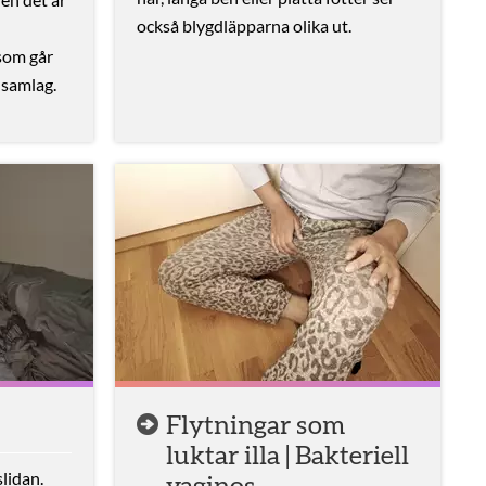
också blygdläpparna olika ut.
som går
 samlag.
Flytningar som
luktar illa | Bakteriell
slidan.