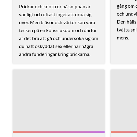
gång om 
Prickar och knottror på snippan är
och undvik
vanligt och oftast inget att oroa sig
Den hålls
över. Men blåsor och vårtor kan vara
tvätta sn
tecken på en könssjukdom och därför
mens.
är det bra att gå och undersöka sig om
du haft oskyddat sex eller har några
andra funderingar kring prickarna.