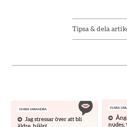
Tipsa & dela artik
SVARA VA
SVARA VARANDRA
Ångr
Jag stressar över att bli
nudes, 
äldre, hjälp!