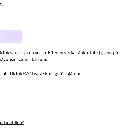
t.
ikTok vara i typ en vecka. Efter en vecka tänkte inte jag ens på
 någonsin känns det som.
n att TikTok KAN vara skadligt för hjärnan.
med mobilen?