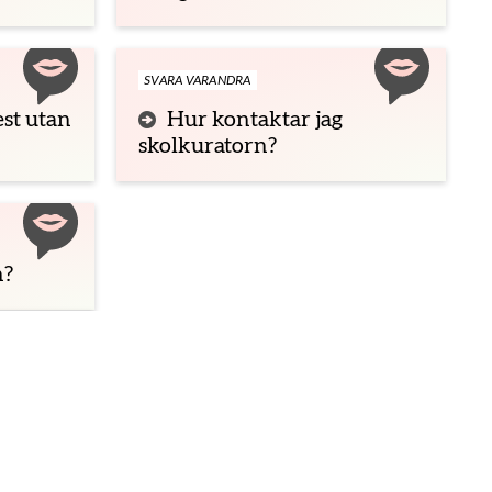
SVARA VARANDRA
est utan
Hur kontaktar jag
skolkuratorn?
n?