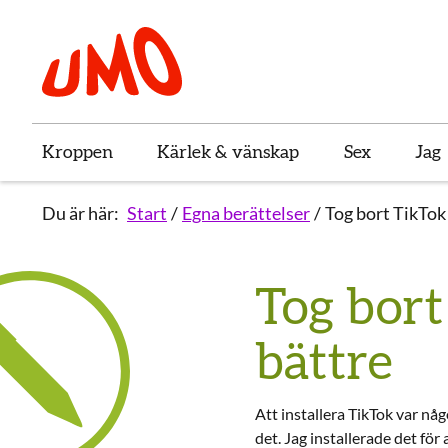
Till startsidan för Umo
Kroppen
Kärlek & vänskap
Sex
Jag
Du är här:
Start
Egna berättelser
Tog bort TikTok
Tog bor
bättre
Att installera TikTok var någ
det. Jag installerade det för