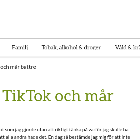
Familj
Tobak, alkohol & droger
Våld & kr
 och mår bättre
t TikTok och mår
ot som jag gjorde utan att riktigt tänka på varför jag skulle ha
 att alla andra hade det.
En dag så bestämde jag mig för att inte