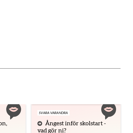
änk
iv ut sidan
SVARA VARANDRA
on,
Ångest inför skolstart -
vad gör ni?