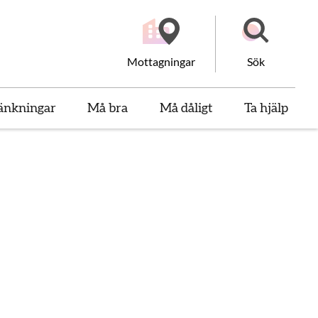
Mottagningar
Sök
änkningar
Må bra
Må dåligt
Ta hjälp