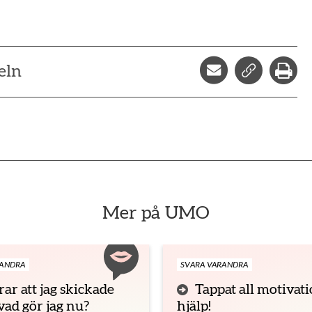
Dela via mejl
Kopiera l
Skr
eln
Mer på UMO
RANDRA
SVARA VARANDRA
ar att jag skickade
Tappat all motivati
vad gör jag nu?
hjälp!