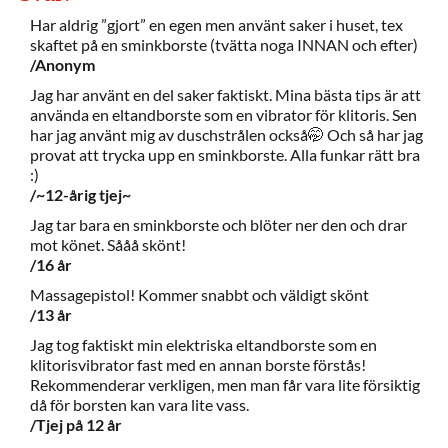
Har aldrig ”gjort” en egen men använt saker i huset, tex
skaftet på en sminkborste (tvätta noga INNAN och efter)
/Anonym
Jag har använt en del saker faktiskt. Mina bästa tips är att
använda en eltandborste som en vibrator för klitoris. Sen
har jag använt mig av duschstrålen också🤭 Och så har jag
provat att trycka upp en sminkborste. Alla funkar rätt bra
:)
/~12-årig tjej~
Jag tar bara en sminkborste och blöter ner den och drar
mot könet. Sååå skönt!
/16 år
Massagepistol! Kommer snabbt och väldigt skönt
/13 år
Jag tog faktiskt min elektriska eltandborste som en
klitorisvibrator fast med en annan borste förstås!
Rekommenderar verkligen, men man får vara lite försiktig
då för borsten kan vara lite vass.
/Tjej på 12 år