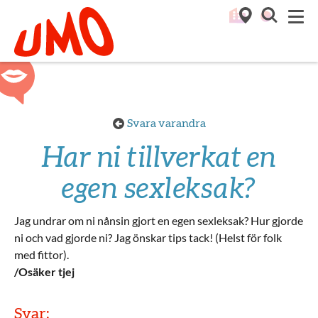
Till startsidan för Umo
M
Svara varandra
Har ni tillverkat en
egen sexleksak?
Jag undrar om ni nånsin gjort en egen sexleksak? Hur gjorde
ni och vad gjorde ni? Jag önskar tips tack! (Helst för folk
med fittor).
/Osäker tjej
Svar: