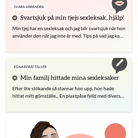
SVARA VARANDRA
Svartsjuk på min tjejs sexleksak, hjälp!
Min tjej har en sexleksak och jag blir svartsjuk när hon
använder den när jag inte är med. Tips på vad jag kan
göra?
EGNA BERÄTTELSER
Min familj hittade mina sexleksaker
Efter lite stökande så stannar hon upp, hon hade
hittat mitt gömställe... En plastpåse fylld med diverse
sexleksaker, kondomer, glidmedel och penisringar!!