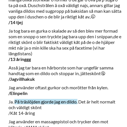
ta på oxå. Duschstrålen ä oxå väldigt najs, annars gillar jag
vanliga dildos med sugpropp på baksidan så man kan sätta
upp den i duschen o de blir ja riktigt kåt av..🤭
/14 tjej
Ja tog bara en gurka o skalade av så den blev mer formad
som en snopp o sen tryckte jag bara upp den i snippan,de e
riktigt skönt o blir faktiskt väldigt kåt på de o de hjälper
mkt när ja o min kille ska ha sex på facetime (vi har
långdistans)
/13 åringgg
Asså jag tar bara en hårborste som har ungefär samma
handtag som en dildo och stoppar in, jätteskönt🤤
/Jagvillhakuk
Jag använder oftast gurkor och morötter från kylen.
/Elinpelin
Ja.
På träslöjden gjorde jag en dildo.
Det är helt normalt
och väldigt skönt
/Kåt 14-åring
Jag använder en massagepistol och trycker den mot