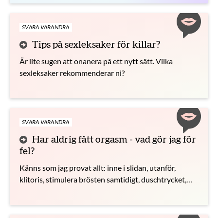
pinsamt.
SVARA VARANDRA
Tips på sexleksaker för killar?
Är lite sugen att onanera på ett nytt sätt. Vilka
sexleksaker rekommenderar ni?
SVARA VARANDRA
Har aldrig fått orgasm - vad gör jag för
fel?
Känns som jag provat allt: inne i slidan, utanför,
klitoris, stimulera brösten samtidigt, duschtrycket,
duschtrycket med kallt vatten (närmaste jag varit),
och i princip allt fast jag har sextat med min kille
samtidigt.