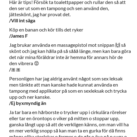
Här är tips! Försök ta toalettpapper och rullar den så att
den ser ut som en tampong och sen använd den,
jätteskönt, jag har provat det.
/Vill int säga
Köp en banan och kör tills det ryker
/James F
Jag brukar använda en massagepistol mot snippan 🙌 så
skönt och jag kan hålla på så sååå länge, men kan bara göra
det när mina föräldrar inte är hemma för annars hör de
den vibrera 😡
/
🎀🎀
Personligen har jag aldrig använt något som sex leksak
men tänkte att man kanske hade kunnat använda en
tampong med applikator på som en sexleksak och trycka
upp och ner kanske.
/Ej byxmyndig än
Ja tar bara en hårborste o trycker upp i cirkulära rörelser
eller tar en örontops o viker på mitten o stoppar upp,
ganska långt upp så att de verkligen känns, om man vill ha
en mer verklig snopp så kan man ta en gurka för då finns
många olika storlekar o former o de går o öva på p suga o