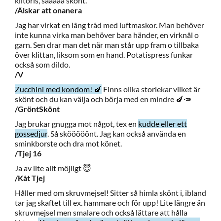
klitoris, sååååå skönt.
/Älskar att onanera
Jag har virkat en lång tråd med luftmaskor. Man behöver
inte kunna virka man behöver bara händer, en virknål o
garn. Sen drar man det när man står upp fram o tillbaka
över klittan, liksom som en hand. Potatispress funkar
också som dildo.
/V
Zucchini med kondom! 🍆
Finns olika storlekar vilket är
skönt och du kan välja och börja med en mindre 🍆🥕
/GröntSkönt
Jag brukar gnugga mot något, tex en
kudde eller ett
gossedjur
. Så skööööönt. Jag kan också använda en
sminkborste och dra mot könet.
/Tjej 16
Ja av lite allt möjligt 😇
/Kåt Tjej
Håller med om skruvmejsel! Sitter så himla skönt i, ibland
tar jag skaftet till ex. hammare och för upp! Lite längre än
skruvmejsel men smalare och också lättare att hålla