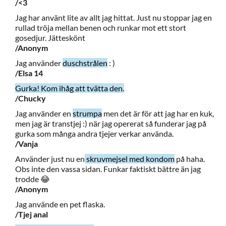
/<3
Jag har använt lite av allt jag hittat. Just nu stoppar jag en
rullad tröja mellan benen och runkar mot ett stort
gosedjur. Jätteskönt
/Anonym
Jag använder
duschstrålen
: )
/Elsa 14
Gurka! Kom ihåg att tvätta den.
/Chucky
Jag använder en
strumpa
men det är för att jag har en kuk,
men jag är transtjej :) när jag opererat så funderar jag på
gurka som många andra tjejer verkar använda.
/Vanja
Använder just nu en
skruvmejsel med kondom
på haha.
Obs inte den vassa sidan. Funkar faktiskt bättre än jag
trodde 😂
/Anonym
Jag använde en pet flaska.
/Tjej anal