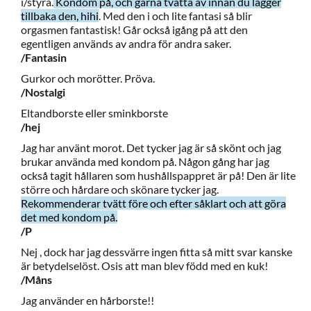
i/styra.
Kondom på, och gärna tvätta av innan du lägger
tillbaka den, hihi
. Med den i och lite fantasi så blir
orgasmen fantastisk! Går också igång på att den
egentligen används av andra för andra saker.
/Fantasin
Gurkor och morötter. Pröva.
/Nostalgi
Eltandborste eller sminkborste
/hej
Jag har använt morot. Det tycker jag är så skönt och jag
brukar använda med kondom på. Någon gång har jag
också tagit hållaren som hushållspappret är på! Den är lite
större och hårdare och skönare tycker jag.
Rekommenderar tvätt före och efter såklart och att göra
det med kondom på.
/P
Nej , dock har jag dessvärre ingen fitta så mitt svar kanske
är betydelselöst. Osis att man blev född med en kuk!
/Måns
Jag använder en hårborste!!