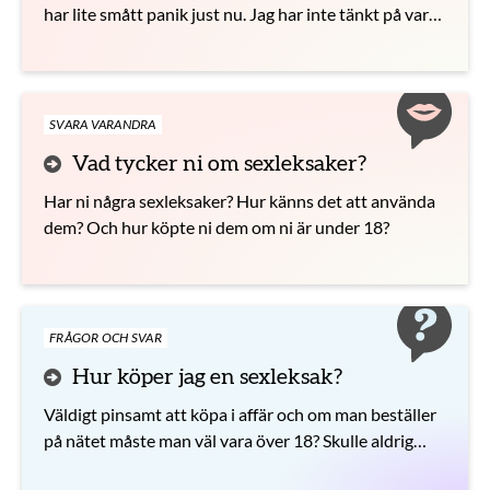
har lite smått panik just nu. Jag har inte tänkt på var
jag ska förvara den. Var är bästa stället?
SVARA VARANDRA
Vad tycker ni om sexleksaker?
Har ni några sexleksaker? Hur känns det att använda
dem? Och hur köpte ni dem om ni är under 18?
FRÅGOR OCH SVAR
Hur köper jag en sexleksak?
Väldigt pinsamt att köpa i affär och om man beställer
på nätet måste man väl vara över 18? Skulle aldrig
kunna fråga mina föräldrar eller syskon, det är för