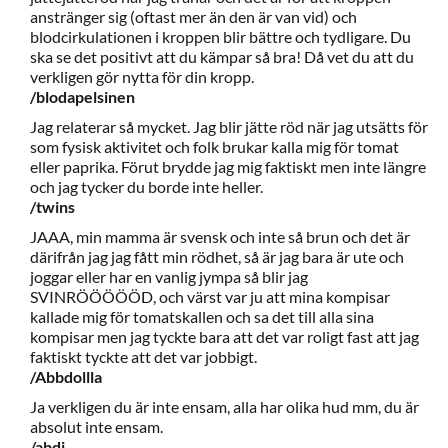
anstränger sig (oftast mer än den är van vid) och
blodcirkulationen i kroppen blir bättre och tydligare. Du
ska se det positivt att du kämpar så bra! Då vet du att du
verkligen gör nytta för din kropp.
/blodapelsinen
Jag relaterar så mycket. Jag blir jätte röd när jag utsätts för
som fysisk aktivitet och folk brukar kalla mig för tomat
eller paprika. Förut brydde jag mig faktiskt men inte längre
och jag tycker du borde inte heller.
/twins
JAAA, min mamma är svensk och inte så brun och det är
därifrån jag jag fått min rödhet, så är jag bara är ute och
joggar eller har en vanlig jympa så blir jag
SVINRÖÖÖÖÖD, och värst var ju att mina kompisar
kallade mig för tomatskallen och sa det till alla sina
kompisar men jag tyckte bara att det var roligt fast att jag
faktiskt tyckte att det var jobbigt.
/Abbdollla
Ja verkligen du är inte ensam, alla har olika hud mm, du är
absolut inte ensam.
/abdi