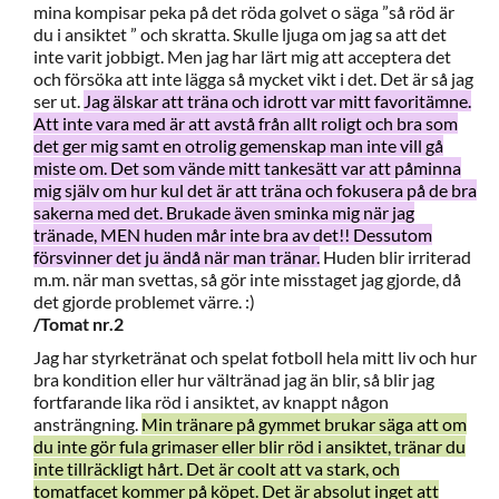
mina kompisar peka på det röda golvet o säga ”så röd är
du i ansiktet ” och skratta. Skulle ljuga om jag sa att det
inte varit jobbigt. Men jag har lärt mig att acceptera det
och försöka att inte lägga så mycket vikt i det. Det är så jag
ser ut.
Jag älskar att träna och idrott var mitt favoritämne.
Att inte vara med är att avstå från allt roligt och bra som
det ger mig samt en otrolig gemenskap man inte vill gå
miste om. Det som vände mitt tankesätt var att påminna
mig själv om hur kul det är att träna och fokusera på de bra
sakerna med det. Brukade även sminka mig när jag
tränade, MEN huden mår inte bra av det!! Dessutom
försvinner det ju ändå när man tränar.
Huden blir irriterad
m.m. när man svettas, så gör inte misstaget jag gjorde, då
det gjorde problemet värre. :)
/Tomat nr.2
Jag har styrketränat och spelat fotboll hela mitt liv och hur
bra kondition eller hur vältränad jag än blir, så blir jag
fortfarande lika röd i ansiktet, av knappt någon
ansträngning.
Min tränare på gymmet brukar säga att om
du inte gör fula grimaser eller blir röd i ansiktet, tränar du
inte tillräckligt hårt. Det är coolt att va stark, och
tomatfacet kommer på köpet. Det är absolut inget att