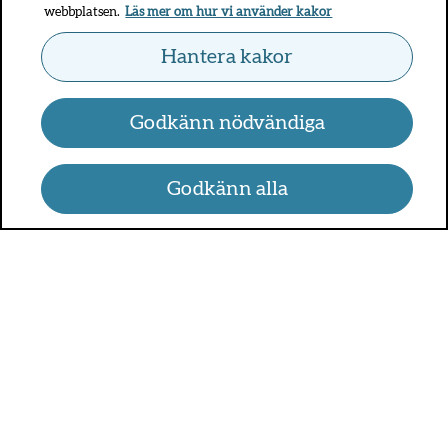
webbplatsen.
Läs mer om hur vi använder kakor
Hantera kakor
Godkänn nödvändiga
Godkänn alla
UMO.se - om sex, hälsa och
relationer
UMO är en webbplats för alla som är mellan 13 och 25 år.