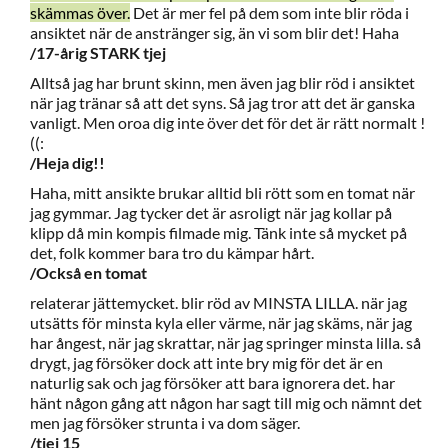
skämmas över.
Det är mer fel på dem som inte blir röda i
ansiktet när de anstränger sig, än vi som blir det! Haha
/17-årig STARK tjej
Alltså jag har brunt skinn, men även jag blir röd i ansiktet
när jag tränar så att det syns. Så jag tror att det är ganska
vanligt. Men oroa dig inte över det för det är rätt normalt !
((:
/Heja dig!!
Haha, mitt ansikte brukar alltid bli rött som en tomat när
jag gymmar. Jag tycker det är asroligt när jag kollar på
klipp då min kompis filmade mig. Tänk inte så mycket på
det, folk kommer bara tro du kämpar hårt.
/Också en tomat
relaterar jättemycket. blir röd av MINSTA LILLA. när jag
utsätts för minsta kyla eller värme, när jag skäms, när jag
har ångest, när jag skrattar, när jag springer minsta lilla. så
drygt, jag försöker dock att inte bry mig för det är en
naturlig sak och jag försöker att bara ignorera det. har
hänt någon gång att någon har sagt till mig och nämnt det
men jag försöker strunta i va dom säger.
/tjej 15