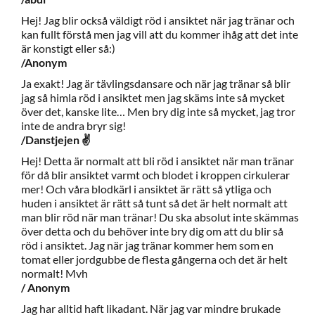
Hej! Jag blir också väldigt röd i ansiktet när jag tränar och
kan fullt förstå men jag vill att du kommer ihåg att det inte
är konstigt eller så:)
/Anonym
Ja exakt! Jag är tävlingsdansare och när jag tränar så blir
jag så himla röd i ansiktet men jag skäms inte så mycket
över det, kanske lite… Men bry dig inte så mycket, jag tror
inte de andra bryr sig!
/Danstjejen ✌️
Hej! Detta är normalt att bli röd i ansiktet när man tränar
för då blir ansiktet varmt och blodet i kroppen cirkulerar
mer! Och våra blodkärl i ansiktet är rätt så ytliga och
huden i ansiktet är rätt så tunt så det är helt normalt att
man blir röd när man tränar! Du ska absolut inte skämmas
över detta och du behöver inte bry dig om att du blir så
röd i ansiktet. Jag när jag tränar kommer hem som en
tomat eller jordgubbe de flesta gångerna och det är helt
normalt! Mvh
/ Anonym
Jag har alltid haft likadant. När jag var mindre brukade