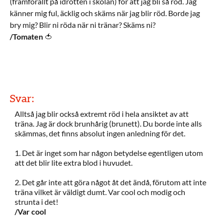
(framförallt på idrotten i skolan) för att jag bli så röd. Jag
känner mig ful, äcklig och skäms när jag blir röd. Borde jag
bry mig? Blir ni röda när ni tränar? Skäms ni?
/Tomaten
🍅
Svar:
Alltså jag blir också extremt röd i hela ansiktet av att
träna. Jag är dock brunhårig (brunett). Du borde inte alls
skämmas, det finns absolut ingen anledning för det.
1. Det är inget som har någon betydelse egentligen utom
att det blir lite extra blod i huvudet.
2. Det går inte att göra något åt det ändå, förutom att inte
träna vilket är väldigt dumt. Var cool och modig och
strunta i det!
/Var cool