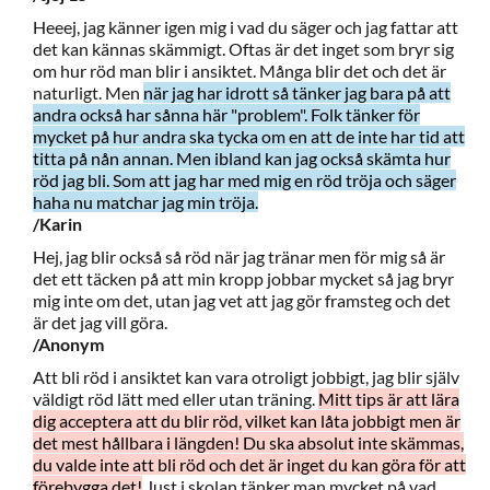
Heeej, jag känner igen mig i vad du säger och jag fattar att
det kan kännas skämmigt. Oftas är det inget som bryr sig
om hur röd man blir i ansiktet. Många blir det och det är
naturligt. Men
när jag har idrott så tänker jag bara på att
andra också har sånna här "problem". Folk tänker för
mycket på hur andra ska tycka om en att de inte har tid att
titta på nån annan. Men ibland kan jag också skämta hur
röd jag bli. Som att jag har med mig en röd tröja och säger
haha nu matchar jag min tröja.
/Karin
Hej, jag blir också så röd när jag tränar men för mig så är
det ett täcken på att min kropp jobbar mycket så jag bryr
mig inte om det, utan jag vet att jag gör framsteg och det
är det jag vill göra.
/Anonym
Att bli röd i ansiktet kan vara otroligt jobbigt, jag blir själv
väldigt röd lätt med eller utan träning.
Mitt tips är att lära
dig acceptera att du blir röd, vilket kan låta jobbigt men är
det mest hållbara i längden! Du ska absolut inte skämmas,
du valde inte att bli röd och det är inget du kan göra för att
förebygga det!
Just i skolan tänker man mycket på vad