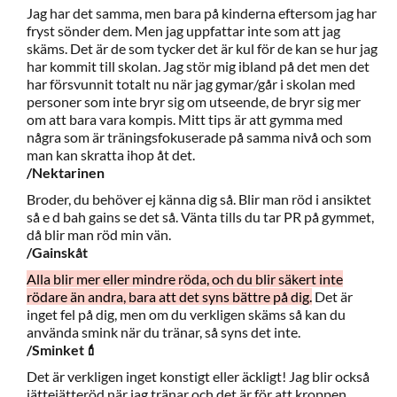
Jag har det samma, men bara på kinderna eftersom jag har
fryst sönder dem. Men jag uppfattar inte som att jag
skäms. Det är de som tycker det är kul för de kan se hur jag
har kommit till skolan. Jag stör mig ibland på det men det
har försvunnit totalt nu när jag gymar/går i skolan med
personer som inte bryr sig om utseende, de bryr sig mer
om att bara vara kompis. Mitt tips är att gymma med
några som är träningsfokuserade på samma nivå och som
man kan skratta ihop åt det.
/Nektarinen
Broder, du behöver ej känna dig så. Blir man röd i ansiktet
så e d bah gains se det så. Vänta tills du tar PR på gymmet,
då blir man röd min vän.
/Gainskåt
Alla blir mer eller mindre röda, och du blir säkert inte
rödare än andra, bara att det syns bättre på dig.
Det är
inget fel på dig, men om du verkligen skäms så kan du
använda smink när du tränar, så syns det inte.
/Sminket💄
Det är verkligen inget konstigt eller äckligt! Jag blir också
jättejätteröd när jag tränar och det är för att kroppen