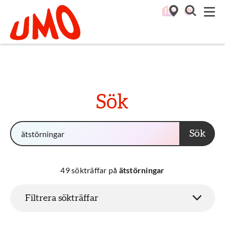
Till startsidan för Umo
M
Sök
Alla undrar! Vad undrar du?
Sök
49
sökträffar på
ätstörningar
Filtrera sökträffar
Filtrera sökträffar