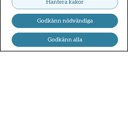
Hantera kakor
Godkänn nödvändiga
Godkänn alla
UMO.se - om sex, hälsa och
relationer
UMO är en webbplats för alla som är mellan 13 och 25 år.
På UMO.se kan du få kunskap om kroppen, sex, relationer,
psykisk hälsa, alkohol och droger, självkänsla och mycket