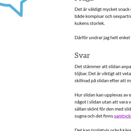
Det är väldigt mycket snack 
både kompisar och sexpartner
kukens storlek.
Därför undrar jag helt enkel 
Svar
Det stämmer att slidan anpass
töjbar. Det är viktigt att vet
skillnad på slidan efter att 
Hur slidan kan upplevas av 
något i slidan utan att vara
sällan skönt för den med slid
sugna och det finns
samtyck
Det kan troligtvis också kä