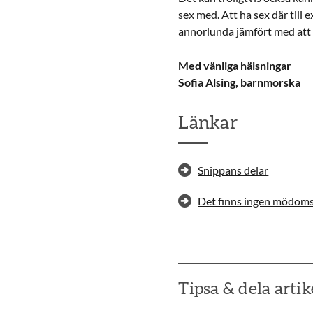
sex med. Att ha sex där till
annorlunda jämfört med att h
Med vänliga hälsningar
Sofia Alsing, barnmorska
Länkar
Snippans delar
Det finns ingen mödom
Tipsa & dela artik