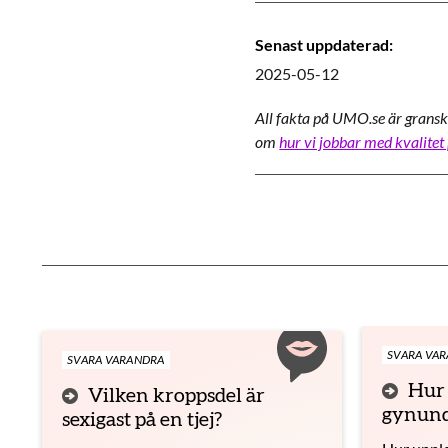
Senast uppdaterad
:
2025-05-12
All fakta på UMO.se är gransk
om
hur vi jobbar med kvalitet
Aktuella artiklar
SVARA VA
SVARA VARANDRA
Hur
Vilken kroppsdel är
gynund
sexigast på en tjej?