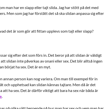
om man har en slapp eller tajt slida. Jag har stött på det med
s. Men som jag har förstått det så ska slidan anpassa sig efter
vad det är som gör att fittan upplevs som tajt eller slapp?
ar sig efter det som förs in. Det beror på att slidan är väldigt
a att slidan inte påverkas av onani eller sex. Det blir alltså ingen
man börjat ha sex. Det är en myt.
en annan person kan nog variera. Om man till exempel för in
 våt och upphetsad kan slidan kännas tajtare. Men då är det
a att ha sex. Det är därför viktigt att bara ha sex när båda är
e
.
nnas på olika sätt beroende på hur man har sex och vem man har