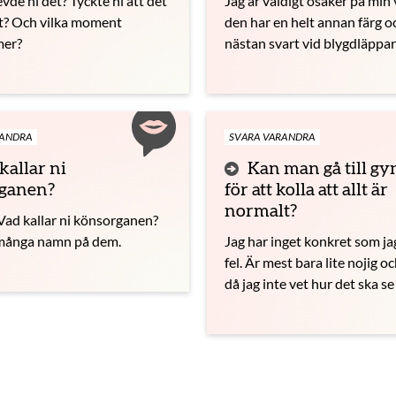
vde ni det? Tyckte ni att det
Jag är väldigt osäker på min
gt? Och vilka moment
den har en helt annan färg o
mer?
nästan svart vid blygdläppar
detta bara jag?
RANDRA
SVARA VARANDRA
kallar ni
Kan man gå till gy
ganen?
för att kolla att allt är
normalt?
Vad kallar ni könsorganen?
 många namn på dem.
Jag har inget konkret som jag
fel. Är mest bara lite nojig o
då jag inte vet hur det ska se