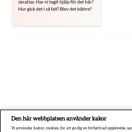
skrattar. Har ni tagit hjälp för det här?
Hur gick det i så fall? Blev det bättre?
Den här webbplatsen använder kakor
Vi använder kakor, cookies, för att ge dig en förbättrad upplevelse, s