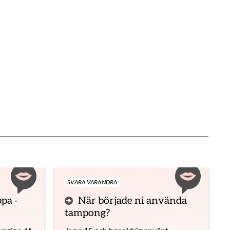
SVARA VARANDRA
pa -
När började ni använda
tampong?