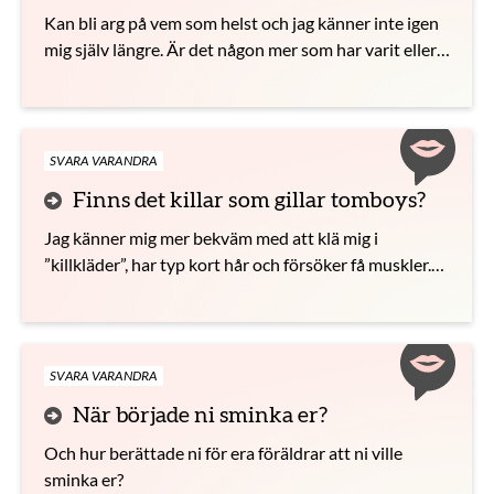
Kan bli arg på vem som helst och jag känner inte igen
mig själv längre. Är det någon mer som har varit eller
är i en sån här situation? Vad ska jag göra?
SVARA VARANDRA
Finns det killar som gillar tomboys?
Jag känner mig mer bekväm med att klä mig i
”killkläder”, har typ kort hår och försöker få muskler.
Finns det killar som gillar sånt?
SVARA VARANDRA
När började ni sminka er?
Och hur berättade ni för era föräldrar att ni ville
sminka er?