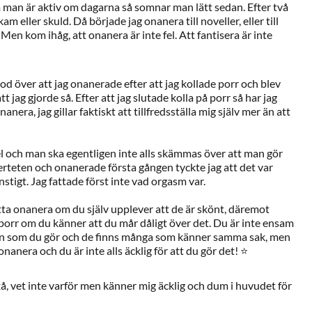
man är aktiv om dagarna så somnar man lätt sedan. Efter två
m eller skuld. Då började jag onanera till noveller, eller till
 Men kom ihåg, att onanera är inte fel. Att fantisera är inte
od över att jag onanerade efter att jag kollade porr och blev
tt jag gjorde så. Efter att jag slutade kolla på porr så har jag
nanera, jag gillar faktiskt att tillfredsställa mig själv mer än att
el och man ska egentligen inte alls skämmas över att man gör
berteten och onanerade första gången tyckte jag att det var
stigt. Jag fattade först inte vad orgasm var.
ätta onanera om du själv upplever att de är skönt, däremot
 porr om du känner att du mår dåligt över det. Du är inte ensam
an som du gör och de finns många som känner samma sak, men
 onanera och du är inte alls äcklig för att du gör det! ⭐
, vet inte varför men känner mig äcklig och dum i huvudet för