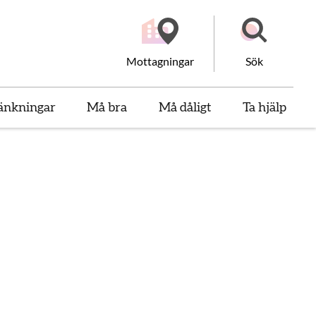
Mottagningar
Sök
änkningar
Må bra
Må dåligt
Ta hjälp