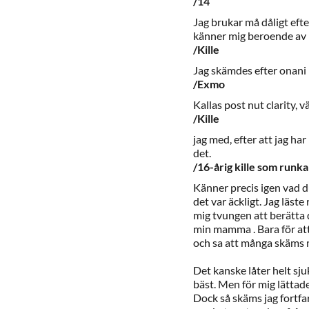
/14
Jag brukar må dåligt eft
känner mig beroende av 
/Kille
Jag skämdes efter onani n
/Exmo
Kallas post nut clarity, v
/Kille
jag med, efter att jag ha
det.
/16-årig kille som runka
Känner precis igen vad d
det var äckligt. Jag läst
mig tvungen att berätta d
min mamma . Bara för at
och sa att många skäms m
Det kanske låter helt sju
bäst. Men för mig lättad
Dock så skäms jag fortfar