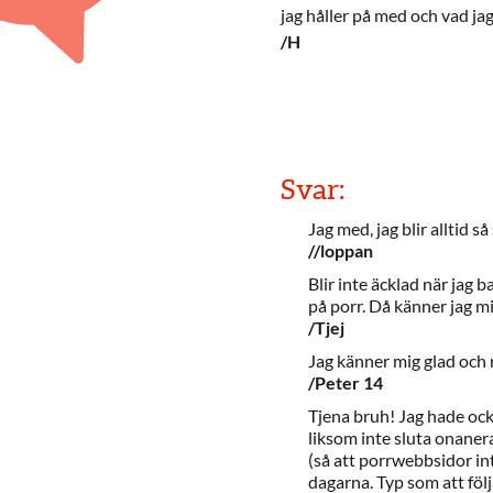
jag håller på med och vad jag
/H
Svar:
Jag med, jag blir alltid så
//loppan
Blir inte äcklad när jag 
på porr. Då känner jag m
/Tjej
Jag känner mig glad och 
/Peter 14
Tjena bruh! Jag hade ocks
liksom inte sluta onanera
(så att porrwebbsidor in
dagarna. Typ som att föl