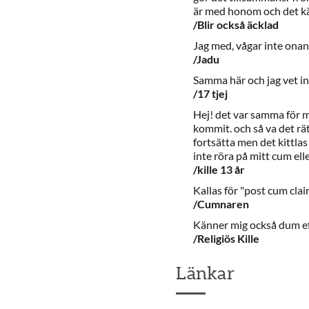
är med honom och det kän
/Blir också äcklad
Jag med, vågar inte onane
/Jadu
Samma här och jag vet in
/17 tjej
Hej! det var samma för mi
kommit. och så va det rätt
fortsätta men det kittlas 
inte röra på mitt cum elle
/kille 13 år
Kallas för "post cum clair
/Cumnaren
Känner mig också dum eft
/Religiös Kille
Länkar