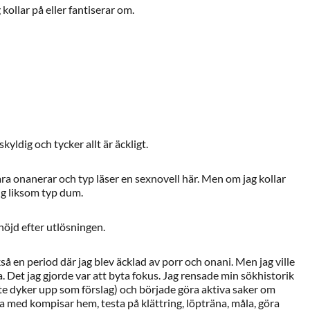
 kollar på eller fantiserar om.
 skyldig och tycker allt är äckligt.
bara onanerar och typ läser en sexnovell här. Men om jag kollar
ig liksom typ dum.
nöjd efter utlösningen.
å en period där jag blev äcklad av porr och onani. Men jag ville
. Det jag gjorde var att byta fokus. Jag rensade min sökhistorik
te dyker upp som förslag) och började göra aktiva saker om
ja med kompisar hem, testa på klättring, löpträna, måla, göra