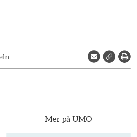
Dela via mejl
Kopiera l
Skr
eln
Mer på UMO