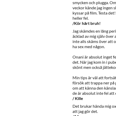
smycken och plugga. Om 
veckor kände jag ingen ska
kyssar på film. Testa det!
heller fel.
/Kör hårt bruh!
Jag skämdes en lång peri
äcklad av mig själv över a
inte alls skäms över att o
ha sex med någon.
Onani är absolut inget f
det. När jag kom in i pu
skönt men också jättekon
Min tips är väl att forts
försök att trappa ner på
om att känna den känsl
de är absolut inte fel att
/ Kille
Det brukar hända mig oxå
att jag gör det.