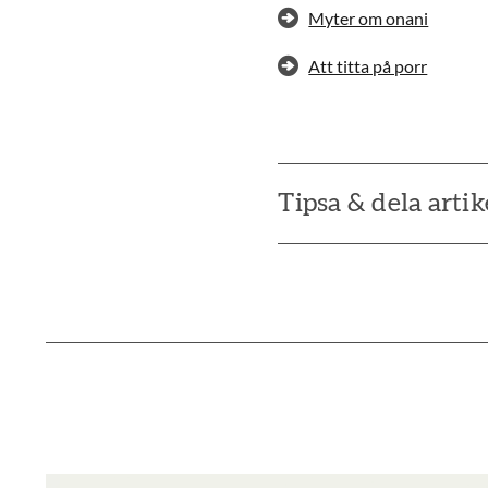
Myter om onani
Att titta på porr
Tipsa & dela artik