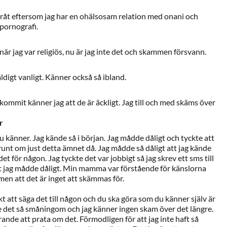
eråt eftersom jag har en ohälsosam relation med onani och
pornografi.
är jag var religiös, nu är jag inte det och skammen försvann.
äldigt vanligt. Känner också så ibland.
r kommit känner jag att de är äckligt. Jag till och med skäms över
r
u känner. Jag kände så i början. Jag mådde dåligt och tyckte att
e runt om just detta ämnet då. Jag mådde så dåligt att jag kände
et för någon. Jag tyckte det var jobbigt så jag skrev ett sms till
t jag mådde dåligt. Min mamma var förstående för känslorna
en att det är inget att skämmas för.
kt att säga det till någon och du ska göra som du känner själv är
e det så småningom och jag känner ingen skam över det längre.
ande att prata om det. Förmodligen för att jag inte haft så