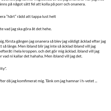
ns på något sätt fel att kolla på porr och onanera.
ra ”hårt” rädd att tappa lust helt
te vad jag ska göra åt det hehe.
g, första gången jag onanera så blev jag väldigt äcklad efter jag
 så länge. Men ibland blir jag inte så äcklad ibland vill jag
efteråt i hela kroppen. och det gör mig äcklad. ibland vill jag
r vad ni kallar det hahaha. Men ibland vill jag det.
ity".
er då jag komfimerat mig. Tänk om jag hamnar i h-vetet ...