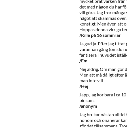
mycket prat varken från v
det med någon du har för
vill göra. Jag tror många
något att skämmas över. D
konstigt. Men även att o
Hoppas denna virriga tex
/Kille på 16 sommrar
Ja gud ja. Efter jag titt
varannan gång (om du nu g
fantisera i huvudet iställ
/Em
Nej aldrig. Om man gör de
Men att må dåligt efter ä
man inte vill.
/Hej
Japp, jag kör bara i ca 1
pinsam.
/anonym
Jag brukar nästan alltid 
honom och onanerar känne
gör det tillsammans. Tror