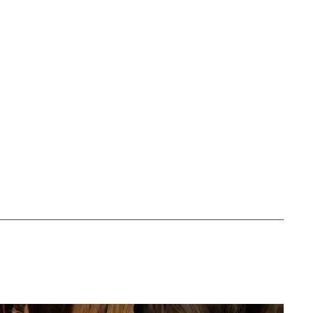
änk
iv ut sidan