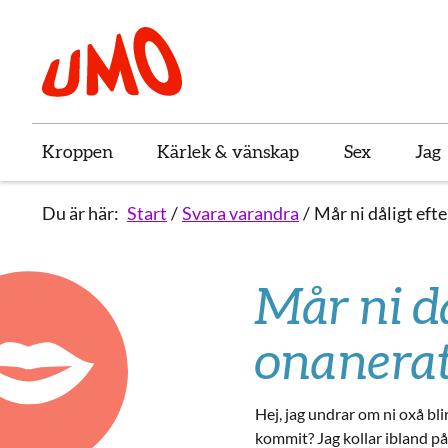
Till startsidan för Umo
Kroppen
Kärlek & vänskap
Sex
Jag
Du är här:
Start
Svara varandra
Mår ni dåligt eft
Mår ni då
onanera
Hej, jag undrar om ni oxå bli
kommit? Jag kollar ibland på