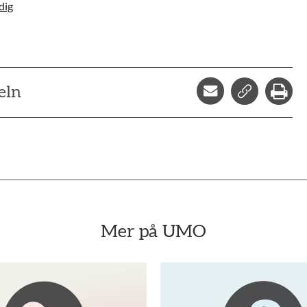
dig
Dela via mejl
Kopiera l
Skr
eln
Mer på UMO