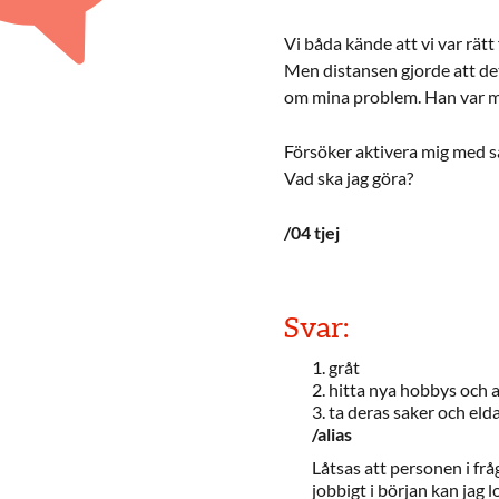
Vi båda kände att vi var rätt
Men distansen gjorde att det
om mina problem. Han var min
Försöker aktivera mig med s
Vad ska jag göra?
/04 tjej
Svar:
1. gråt
2. hitta nya hobbys och a
3. ta deras saker och el
/alias
Låtsas att personen i fr
jobbigt i början kan jag l