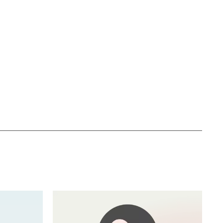
änk
iv ut sidan