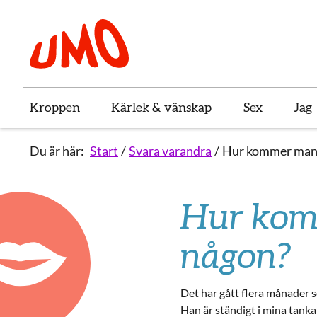
Till startsidan för Umo
Kroppen
Kärlek & vänskap
Sex
Jag
Du är här:
Start
Svara varandra
Hur kommer man 
Hur kom
någon?
Det har gått flera månader s
Han är ständigt i mina tankar