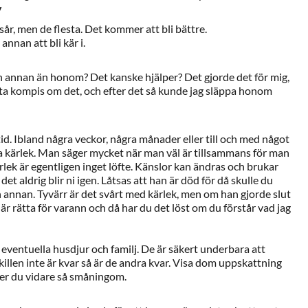
v
a sår, men de flesta. Det kommer att bli bättre.
annan att bli kär i.
 annan än honom? Det kanske hjälper? Det gjorde det för mig,
ta kompis om det, och efter det så kunde jag släppa honom
 tid. Ibland några veckor, några månader eller till och med något
a kärlek. Man säger mycket när man väl är tillsammans för man
rlek är egentligen inget löfte. Känslor kan ändras och brukar
det aldrig blir ni igen. Låtsas att han är död för då skulle du
annan. Tyvärr är det svårt med kärlek, men om han gjorde slut
e är rätta för varann och då har du det löst om du förstår vad jag
ventuella husdjur och familj. De är säkert underbara att
len inte är kvar så är de andra kvar. Visa dom uppskattning
r du vidare så småningom.