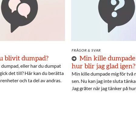
FRÅGOR & SVAR
u blivit dumpad?
Min kille dumpade
t dumpad, eller har du dumpat
hur blir jag glad igen?
ick det till? Här kan du berätta
Min kille dumpade mig för två
renheter och ta del av andras.
sen. Nu kan jag inte sluta tänk
Jag gråter när jag tänker på hu
älskar honom.