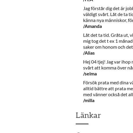
Jag förstår dig det är j
väldigt svårt. Låt de ta t
känna nya människor, för
/Amanda
Låt det ta tid. Gråta ut, 
mig tog det t ex 1 månad 
saker om honom och det h
/Alias
Hej 04 tjej! Jag var ihop
svårt att komma över nån
/selma
Försök prata med dina vä
alltid bättre att prata m
med vänner också det all
/milla
Länkar