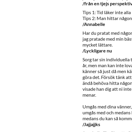
/från en tjejs perspekti
Tips 1: Tid läker inte all
Tips 2: Man hittar någon 
/Annabelle
Har du pratat med någon
jag pratade med min bäs
mycket lättare.
/Lyckligare nu
Sorg tar sin individuella
år, men man kan inte lov
känner så just då men kä
göra det. Försök tänk att 
ändå behöva hitta någon 
visade han dig att ni int
menar.
Umgås med dina vänner, e
umgås med och medans kil
medans du kan så komme
/Jajjajjks