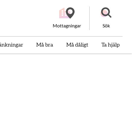
Mottagningar
Sök
änkningar
Må bra
Må dåligt
Ta hjälp