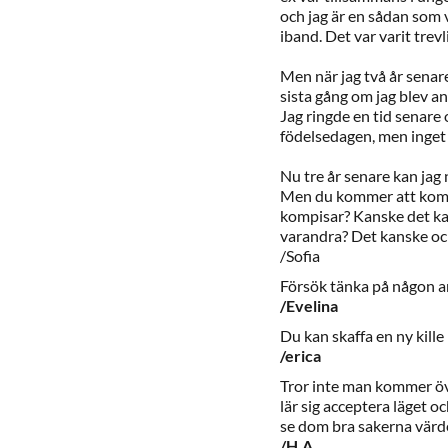
och jag är en sådan som v
iband. Det var varit trev
Men när jag två år senare
sista gång om jag blev an
Jag ringde en tid senare 
födelsedagen, men inget 
Nu tre år senare kan jag 
Men du kommer att komma
kompisar? Kanske det kan 
varandra? Det kanske oc
/Sofia
Försök tänka på någon a
/Evelina
Du kan skaffa en ny kille
/erica
Tror inte man kommer öv
lär sig acceptera läget oc
se dom bra sakerna värde
/H.A