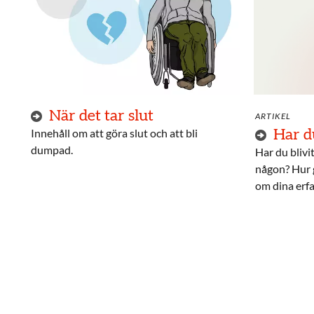
När det tar slut
ARTIKEL
Innehåll om att göra slut och att bli
Har d
dumpad.
Har du blivi
någon? Hur g
om dina erfa