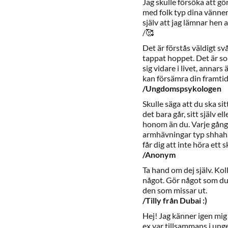
Jag skulle försöka att g
med folk typ dina vänner 
själv att jag lämnar hen 
/🥰
Det är förstås väldigt sv
tappat hoppet. Det är so
sig vidare i livet, annar
kan försämra din framtid
/Ungdomspsykologen
Skulle säga att du ska s
det bara går, sitt själv 
honom än du. Varje gång 
armhävningar typ shhaha
får dig att inte höra ett 
/Anonym
Ta hand om dej själv. Ko
något. Gör något som du 
den som missar ut.
/Tilly från Dubai :)
Hej! Jag känner igen mig i
ex var tillsammans i ungef