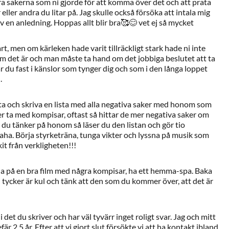
öra sakerna som ni gjorde för att komma över det och att prata
eller andra du litar på. Jag skulle också försöka att intala mig
av en anledning. Hoppas allt blir bra🥰😊 vet ej så mycket
årt, men om kärleken hade varit tillräckligt stark hade ni inte
m det är och man måste ta hand om det jobbiga beslutet att ta
s är du fast i känslor som tynger dig och som i den långa loppet
.
itta och skriva en lista med alla negativa saker med honom som
eller ta med kompisar, oftast så hittar de mer negativa saker om
du tänker på honom så läser du den listan och gör tio
ha. Börja styrketräna, tunga vikter och lyssna på musik som
skit från verkligheten!!!
lla på en bra film med några kompisar, ha ett hemma-spa. Baka
tycker är kul och tänk att den som du kommer över, att det är
 det du skriver och har väl tyvärr inget roligt svar. Jag och mitt
är 2,5 år. Efter att vi gjort slut försökte vi att ha kontakt ibland