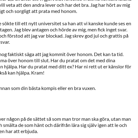
ill veta att den andra lever och har det bra. Jag har hört av mig
ligt och sorgligt att prata med honom.
 sökte till ett nytt universitet sa han att vi kanske kunde ses en
tagen. Jag blev antagen och hörde av mig, men fick inget svar.
och förstod att jag var blockad. Jag skrev god jul och grattis på
svar.
nog faktiskt säga att jag kommit över honom. Det kan ta tid.
 över honom till slut. Har du pratat om det med dina
hjälpa. Har du pratat med ditt ex? Har ni rett ut er känslor för
kså kan hjälpa. Kram!
nnan som din bästa kompis eller en bra vuxen.
er någon på de sättet så som man tror man ska göra, utan man
h smälta de som hänt och därifrån lära sig själv igen att le och
n har att erbjuda.