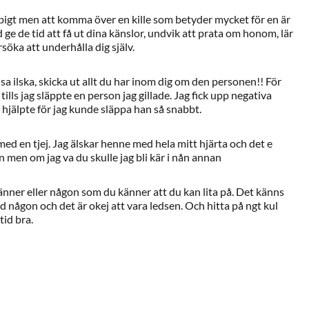
obbigt men att komma över en kille som betyder mycket för en är
id ge de tid att få ut dina känslor, undvik att prata om honom, lär
söka att underhålla dig själv.
visa ilska, skicka ut allt du har inom dig om den personen!! För
tills jag släppte en person jag gillade. Jag fick upp negativa
jälpte för jag kunde släppa han så snabbt.
 med en tjej. Jag älskar henne med hela mitt hjärta och det e
 men om jag va du skulle jag bli kär i nån annan
nner eller någon som du känner att du kan lita på. Det känns
ed någon och det är okej att vara ledsen. Och hitta på ngt kul
tid bra.